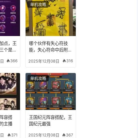
单机攻略
加点，王
哪个伙伴有失心符技
三个是什
能，失心符命中后附加
五雷
366
316
8日
2025年12月08日
单机攻略
阵容搭
王国纪元阵容搭配，王
的主播
国纪元最强
371
367
8日
2025年12月08日