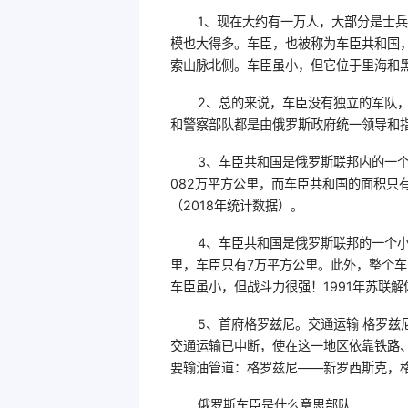
1、现在大约有一万人，大部分是士
模也大得多。车臣，也被称为车臣共和国，
索山脉北侧。车臣虽小，但它位于里海和
2、总的来说，车臣没有独立的军队
和警察部队都是由俄罗斯政府统一领导和
3、车臣共和国是俄罗斯联邦内的一
082万平方公里，而车臣共和国的面积只
（2018年统计数据）。
4、车臣共和国是俄罗斯联邦的一个小
里，车臣只有7万平方公里。此外，整个车
车臣虽小，但战斗力很强！1991年苏联
5、首府格罗兹尼。交通运输 格罗
交通运输已中断，使在这一地区依靠铁路
要输油管道：格罗兹尼——新罗西斯克，
俄罗斯车臣是什么意思部队