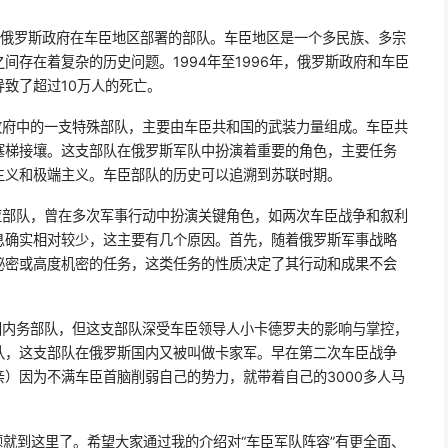
指俄罗斯政府在车臣地区部署的部队。车臣地区是一个多民族、多宗
间存在着复杂的历史问题。1994年至1996年，俄罗斯政府和车臣
致了超过10万人的死亡。
政府中的一支特殊部队，主要由车臣共和国的武装力量组成。车臣共
塞梯接壤。这支部队在俄罗斯军队中扮演着重要的角色，主要任务
主义和极端主义。车臣部队的历史可以追溯到苏联时期。
应部队，曾在多次军事行动中扮演关键角色，如两次车臣战争和叙利
息确实相对较少，这主要有几个原因。首先，随着俄罗斯军事战略
秘密或高度机密的任务，这类任务的性质决定了其行动和成果不会
国内务部队，但这支部队深受车臣领导人小卡德罗夫的影响与掌控，
队，这支部队在俄罗斯国内又被叫做卡家军。早在第二次车臣战争
）因为不满车臣首脑削弱自己的势力，就带着自己的3000多人马
题就到这里了。希望大家通过我的介绍对“车臣军队阵容”有更全面、