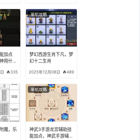
单机攻略
能加点
梦幻西游生肖下凡，梦
神用什么
幻十二生肖
335
489
8日
2025年12月08日
单机攻略
备附魔，乐
神武3手游龙宫辅助技
能加点，神武手游辅助