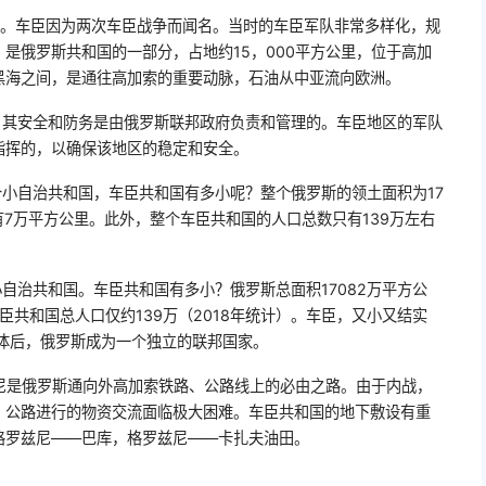
兵。车臣因为两次车臣战争而闻名。当时的车臣军队非常多样化，规
是俄罗斯共和国的一部分，占地约15，000平方公里，位于高加
黑海之间，是通往高加索的重要动脉，石油从中亚流向欧洲。
，其安全和防务是由俄罗斯联邦政府负责和管理的。车臣地区的军队
指挥的，以确保该地区的稳定和安全。
个小自治共和国，车臣共和国有多小呢？整个俄罗斯的领土面积为17
有7万平方公里。此外，整个车臣共和国的人口总数只有139万左右
自治共和国。车臣共和国有多小？俄罗斯总面积17082万平方公
臣共和国总人口仅约139万（2018年统计）。车臣，又小又结实
解体后，俄罗斯成为一个独立的联邦国家。
兹尼是俄罗斯通向外高加索铁路、公路线上的必由之路。由于内战，
、公路进行的物资交流面临极大困难。车臣共和国的地下敷设有重
格罗兹尼——巴库，格罗兹尼——卡扎夫油田。