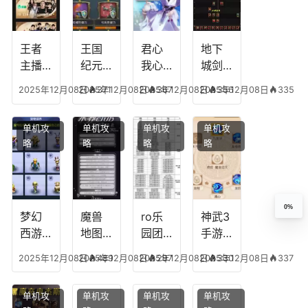
级能
放三
中后
传奇
挖矿
个是
附加
英雄
什么
五雷
版哪
王者
王国
君心
地下
模式
个组
主播
纪元
我心
城剑
合适
最强
阵容
不回
神技
2025年12月08日
2025年12月08日
371
2025年12月08日
367
2025年12月08日
356
335
合平
阵容
搭
宫攻
能加
民
搭
配，
略，
点
单机攻
单机攻
单机攻
单机攻
配，
王国
君心
图，
略
略
略
略
王者
纪元
我心
地下
最强
最强
剧情
城剑
的主
文本
神用
播
什么
0%
装备
梦幻
魔兽
ro乐
神武3
西游
地图
园团
手游
生肖
乔的
装备
龙宫
2025年12月08日
2025年12月08日
489
2025年12月08日
297
2025年12月08日
330
337
下
任务
附
辅助
凡，
攻
魔，
技能
单机攻
单机攻
单机攻
单机攻
梦幻
略，
乐园
加