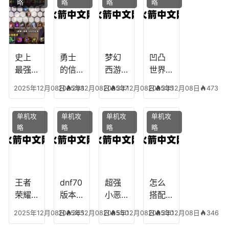
略
略
略
略
十二
魔兽
团装
点，
生肖
世界
备任
神武
乔拉
务
手游
克
辅助
龙宫
史上
勇士
梦幻
凹凸
怎么
最强
的信
西游
世界
玩
的法
仰宠
手游
手游
2025年12月08日
2025年12月08日
298
2025年12月08日
337
2025年12月08日
335
473
师阵
物技
炼丹
全部
容搭
能，
炉攻
阵容
单机攻
单机攻
单机攻
单机攻
配，
勇士
略，
搭
略
略
略
略
最强
的信
梦幻
配，
法师
仰宠
西游
凹凸
出装
物装
手游
世界
备哪
炼丹
手游
个好
炉攻
阵容
王者
dnf70
超强
怎么
略图
搭配
荣耀S
版本
小恶
搭配
破茧
8阿柯
女弹
魔阵
学术
2025年12月08日
2025年12月08日
365
2025年12月08日
550
2025年12月08日
330
346
攻
药装
容搭
专家