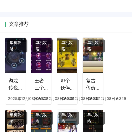
文章推荐
单机攻
单机攻
单机攻
单机攻
略
略
略
略
游龙
王者
哪个
复古
传说
三个
伙伴
传奇
人物
技能
有失
英雄
2025年12月08日
2025年12月08日
319
2025年12月08日
366
2025年12月08日
316
329
技
加
心符
平民
能，
点，
技
搭配
单机攻
单机攻
单机攻
单机攻
游龙
王者
能，
阵
略
略
略
略
传说
技能
失心
容，
多少
可以
符命
复古