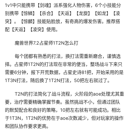
1v1中只能携带【剑魂】派系强化人物伤害，6个小技能分
别携带【惊鳞】【杀合】【天返】【龙旋】【如龙】【凌
突】。【惊麟】技能贴脸放，有奇高的爆发伤害。推荐搭
配【天返】【凌突】使用。
魔兽世界7.2占星师1T2N怎么打
每个团都有熟悉的打法，换打法需重新磨合，谨慎选
择。占星师1T2N的打法现在非常的便当，整场战斗下来只
需要6分钟，报下开荒数据，占星史诗81把，开始采用的是
1T3N打法，随后换了1T2N打法，50把左右就过了。
T2N的打法简化了战斗流程，火阶段的aoe处理尤其重
要，治疗需要精确掌握节奏。虽然挑战不小，但通过团队
的默契配合和良好的策略，10把左右就有可能成功。相比
于1T3N，1T2N的优势在于aoe次数减少，但对玩家的操作
和团队协作要求更高。