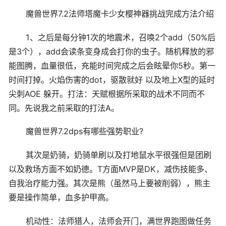
魔兽世界7.2法师塔魔卡少女樱神器挑战完成方法介绍
1、之后是每分钟1次的地震术，召唤2个add（50%后
是3个），add会读条变身成会打你的虫子。随机释放的邪
能图腾，血量很低，充能时间完成之后会眩晕你5秒。第一
时间打掉。火焰伤害的dot，驱散就好 以及地上X型的延时
尖刺AOE 躲开。打法：天赋根据所采取的战术不同而不
同。先说我之前采取的打法A。
魔兽世界7.2dps有哪些强势职业?
其次是奶骑，奶骑单刷以及打地鼠水平很强但是团刷
以及救场方面不如奶德。T方面MVP是DK，减伤技能多、
自我治疗能力强。其次是熊（虽然马上要被削弱），熊主
要是操作简单，血多护甲高。
机动性：法师猎人，法师会开门，满世界跑图做任务