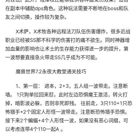
在副本中辅助dps角色。这种玩法需要不断地在boss和队
友之间切换，操作较为复杂。
X术萨，X术牧各种远程法刀队伍伤害爆炸，很多近战
职业已经被SS那不科学的伤害打的痛不欲生。同时神器增
加血量的影响也让术士的生存能力获得进一步的提升，第
一波想要直接急火带走SS几乎成为不可能。
魔兽世界7.2永夜大教堂通关技巧
1、第一层： 进本，2+3，五人组一波带走。注意断
墙。 1只狗单拉回来怼，此时左边恐惧魔王激活，转火打
掉，暗影波必躲，否则非死即残。 往前走，3只110+1只恐
怖猎手+2个固定人形怪一波带走。注意断恐怖猎手恐惧。
接下来2个蝙蝠+4个人形怪一波，如果没有恶心词缀，可
以考虑连带4个110一起A 。