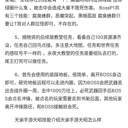
绿圈什么鬼 ，被击中会造成大量不致死伤害。 BossP1共
有三个技能：腐臭蜂群，恶魔突起，黑暗孤寂 腐臭蜂群只
要让T背对人群拉怪即可，不存在的。
5、捐物资的后续是教堂任务，看看自己100资源凑齐
没，任务自己回鸟点接。多注意大地图，任务和世界任务
的感叹号不一样的 。永夜大教堂的任务是要组队去打的，
尾王打完可以做任务。
6、首先会使用的是踩地板，很简单，离开BOSS身边
即可，砸完地板远程可以走进内圈，因为BOSS会把武器丢
出去绕外圈一周，击中1000万往上，必死武器回手后BOS
S会点名冲锋，被点名的玩家需要走到书架后面，其他玩家
离开冲锋路径，和BOSS接触就会死。
天谕手游天昭技能介绍天谕手游天昭怎么样