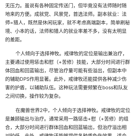
无压力。虽说有各种固定传送门，但毕竟没有法师随时随
地来的方便。成就党、风景党，首选法师。副本就业：法
师=猎人，既然是休闲玩家，就不考虑高端副本，简单刷秘
境、小本的话，法师和猎人的就业率差不多，没有太明显
的差距。
个人倾向于选择神牧。戒律牧的定位是输出兼治疗，
主要通过使用惩击和慰（+苦修）技能，大部分时间进行群
体回血和回蓝输出，尽管治疗量可能有些溢出，但副本中
的辅助DPS作用显著。此外，戒律牧还能提供各种减少伤
害的护盾，以辅助队伍。这种玩法需要频繁在boss和队友
之间切换，操作较为复杂。
在魔兽世界2中，个人倾向于选择神牧。戒律牧的定位
是兼顾输出与治疗。通常采用一路惩击+慰（+苦修）的组
合，大部分时间进行群体回血和回蓝输出，但治疗溢出相
对较低。此外，戒律牧还能够提供各种盾免伤效果，适合