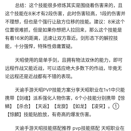
总结：这个技能很多修炼其实是围绕着伤害来的，且
这个技能在8米才有2段伤害，此时伤害较高，1段的伤害并
不理想，但也是个强行让敌方位移的技能。建议：8米这个
位置很难抓，但是如果你想把人拉回来，那么这个技能是
有着16米的距离，迅速让双方靠近。剑形态下的解控技
能，十分强悍，特殊性毋庸置疑。
天昭使用的是单手剑，且拥有物法双休的能力，即可
远程作战又能近战，可以适应绝大多数下的作战，毕竟无
论远程还是近战都有不错的表现。
天谕手游天昭PVP技能方案分享天昭职业在1v1中只能
携带【剑魂】派系强化人物伤害，6个小技能分别携带【惊
鳞】【杀合】【天返】【龙旋】【如龙】【凌突】。①
【惊麟】技能贴脸放，有奇高的爆发伤害。
天谕手游天昭技能搭配推荐 pvp技能搭配 天昭职业在