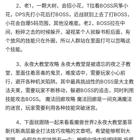
2、老1，一颗大树，会招小花，T拉着BOSS风筝小
花，DPS先打小花后打BOSS，近战就别上去了打BOSS，
小花会自爆5码范围，其他没难度。老2，BOSS拉在中
间，粉碎之击的时候躲开，凝视某个人就躲书柜后面，有
个放风的技能只在外圈，所以人群站在里面打可以忽略这
个技能。
3、永夜大教堂攻略 永夜大教堂是被遗忘的夜之子教
堂，里面住着恶毒的鬼灵，难度适中，需要玩家小心前
行，避开各种机关陷阱。其中最具挑战性的BOSS是大主教
法夫莱，需要玩家不断移动，躲避BOSS的追击，同时利用
技能攻击BOSS。 魔法回廊攻略 魔法回廊是一间充满魔法
的迷宫，玩家需要利用各种技能突破迷宫。
4、下面就跟随一起来看看魔兽世界2永夜大教堂墨菲
斯托斯高层最全打法技巧攻略的文章吧。希望能够帮到大
家哦。 全程存在的技能有一个：蝙蝠向场内投掷绿圈 投掷