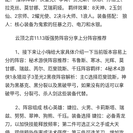
拉克丝、莫甘娜、艾瑞莉娅。 羁绊效果：8天神、2玉剑
仙、2宗师、2耀光使、2决斗大师、1浪人。装备搭配： 狼
人：核心装备为鬼索的狂暴之刃、电刀和水银。
云顶之弈11.13版强势阵容分享上分阵容推荐
1、接下来让小嗨给大家具体介绍一下当前版本容易上
分的阵容：秘术游侠阵容推荐：韦鲁斯、寒冰、光辉、莫
甘娜、瑞兹、芮尔、厄斐琉斯、千珏阵容羁绊：4秘术4游
侠1永猎双子3圣光2黑夜阵容解析：主C选择厄斐琉斯，神
装为黑基克、黑分裂以及黑破甲弓，如果没有的话可以拿
破甲弓、分裂弓、杀人剑这些装备代替。
2、阵容组成 核心英雄：婕拉、火男、卡莉斯塔、瑞
兹、努努、翠神、狗熊、千珏。装备选择 婕拉：必备青龙
刀，以加快技能释放频率；第二件可选正义之手或大天
使，提供额外伤害或法术强度；第三件可选羊刀，增加攻