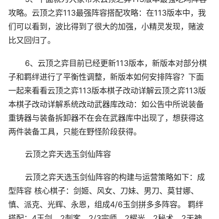
攻略。云顶之弈113最强阵容搭配攻略：在113版本中，我
们可以看到，波比得到了很大的加强，小精灵发现，赌波
比又回归了。
6、云顶之弈目前已经更新113版本，新版本对部分棋
子和羁绊进行了平衡性调整，新版本如何安排阵容？下面
一起来看看云顶之弈113版本棋子改动详解云顶之弈113版
本棋子改动详解系统改动武器库改动：如公告中所说装备
重铸器与装备拆卸器不在会在武器库中出现了，想获得这
两件装备工具，只能在野怪阶段获得。
云顶之弈天选玉剑仙阵容
云顶之弈天选玉剑仙阵容的构建与运营策略如下：成
型阵容 核心棋子：剑姬、风女、刀妹、男刀、莫甘娜、
慎、派克、光辉、永恩，组成4/6玉剑拼多多阵容。 羁绊
搭配：4玉剑、2刺客、2/3宗师、2耀光、2秘术、2天神。