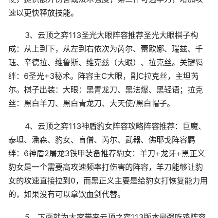
速以更快释放技能。
3、云顶之弈113圣光大眼阵容推荐圣光大眼棋子构
成：从上到下，从左到右依次为芮尔、蕾欧娜、瑞兹、千
珏、辛德拉、维鲁斯、维克兹（大眼）、拉克丝。关键羁
绊：6圣光+3秘术。阵容主C大眼，副C拉克丝，主坦芮
尔。棋子出装：大眼：黑青龙刀、黑法爆、黑轻语；拉克
丝：黑白羊刀、黑白青龙刀、大天使/黑白帽子。
4、云顶之弈113神盾豹女阵容攻略阵容推荐：巨魔、
泰坦、潘森、豹女、盲僧、芮尔、武器、佛耶戈阵容羁
绊：6神盾2屠龙3铁甲装备推荐豹女：羊刀+龙牙+黑正义
豹女是一个需要高攻速频率打伤害的阵容，羊刀能够让豹
女的攻速直接拉到0，而黑正义主要是给豹女打恢复能力用
的，如果没有可以拿饮血剑代替。
5、下面就为大家带来云顶之弈113版本最强吃鸡阵容