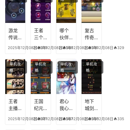
游龙
王者
哪个
复古
传说
三个
伙伴
传奇
人物
技能
有失
英雄
2025年12月08日
2025年12月08日
319
2025年12月08日
366
2025年12月08日
316
329
技
加
心符
平民
能，
点，
技
搭配
单机攻
单机攻
单机攻
单机攻
游龙
王者
能，
阵
略
略
略
略
传说
技能
失心
容，
多少
可以
符命
复古
级能
放三
中后
传奇
挖矿
个是
附加
英雄
什么
五雷
版哪
王者
王国
君心
地下
模式
个组
主播
纪元
我心
城剑
合适
最强
阵容
不回
神技
2025年12月08日
2025年12月08日
371
2025年12月08日
367
2025年12月08日
356
335
合平
阵容
搭
宫攻
能加
民
搭
配，
略，
点