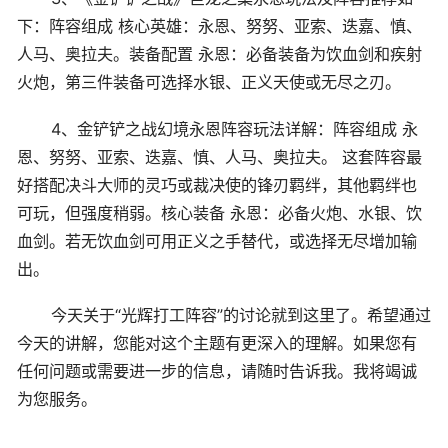
下：阵容组成 核心英雄：永恩、努努、亚索、迭嘉、慎、
人马、奥拉夫。装备配置 永恩：必备装备为饮血剑和疾射
火炮，第三件装备可选择水银、正义天使或无尽之刃。
4、金铲铲之战幻境永恩阵容玩法详解：阵容组成 永
恩、努努、亚索、迭嘉、慎、人马、奥拉夫。 这套阵容最
好搭配决斗大师的灵巧或裁决使的锋刃羁绊，其他羁绊也
可玩，但强度稍弱。核心装备 永恩：必备火炮、水银、饮
血剑。若无饮血剑可用正义之手替代，或选择无尽增加输
出。
今天关于“光辉打工阵容”的讨论就到这里了。希望通过
今天的讲解，您能对这个主题有更深入的理解。如果您有
任何问题或需要进一步的信息，请随时告诉我。我将竭诚
为您服务。