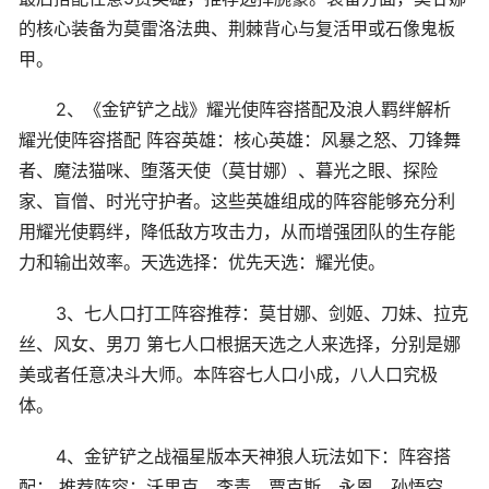
的核心装备为莫雷洛法典、荆棘背心与复活甲或石像鬼板
甲。
2、《金铲铲之战》耀光使阵容搭配及浪人羁绊解析
耀光使阵容搭配 阵容英雄：核心英雄：风暴之怒、刀锋舞
者、魔法猫咪、堕落天使（莫甘娜）、暮光之眼、探险
家、盲僧、时光守护者。这些英雄组成的阵容能够充分利
用耀光使羁绊，降低敌方攻击力，从而增强团队的生存能
力和输出效率。天选选择：优先天选：耀光使。
3、七人口打工阵容推荐：莫甘娜、剑姬、刀妹、拉克
丝、风女、男刀 第七人口根据天选之人来选择，分别是娜
美或者任意决斗大师。本阵容七人口小成，八人口究极
体。
4、金铲铲之战福星版本天神狼人玩法如下：阵容搭
配： 推荐阵容：沃里克、李青、贾克斯、永恩、孙悟空、