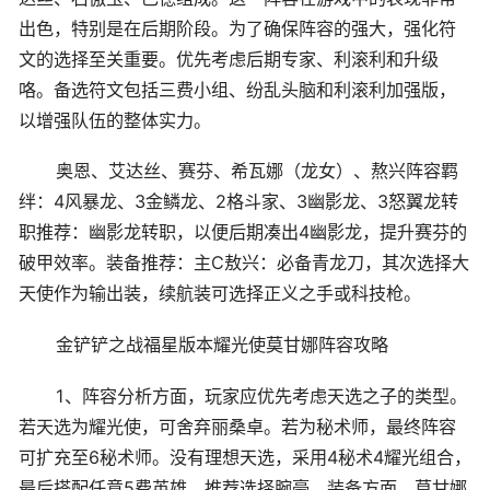
出色，特别是在后期阶段。为了确保阵容的强大，强化符
文的选择至关重要。优先考虑后期专家、利滚利和升级
咯。备选符文包括三费小组、纷乱头脑和利滚利加强版，
以增强队伍的整体实力。
奥恩、艾达丝、赛芬、希瓦娜（龙女）、熬兴阵容羁
绊：4风暴龙、3金鳞龙、2格斗家、3幽影龙、3怒翼龙转
职推荐：幽影龙转职，以便后期凑出4幽影龙，提升赛芬的
破甲效率。装备推荐：主C敖兴：必备青龙刀，其次选择大
天使作为输出装，续航装可选择正义之手或科技枪。
金铲铲之战福星版本耀光使莫甘娜阵容攻略
1、阵容分析方面，玩家应优先考虑天选之子的类型。
若天选为耀光使，可舍弃丽桑卓。若为秘术师，最终阵容
可扩充至6秘术师。没有理想天选，采用4秘术4耀光组合，
最后搭配任意5费英雄，推荐选择腕豪。装备方面，莫甘娜