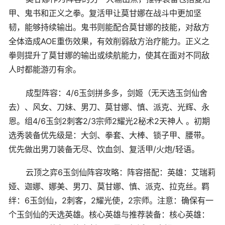
甲、鬼书和正义之拳。复活甲让莫甘娜在战斗中更加坚
韧，能够持续输出。鬼书则能配合莫甘娜的技能，对敌方
全体造成AOE重伤效果，有效削弱敌方治疗能力。正义之
拳则提升了莫甘娜的输出或续航能力，使其在面对不同敌
人时都能游刃有余。
成型阵容：4/6玉剑拼多多，剑姬（无天选玉剑仙舍
去）、风女、刀妹、男刀、莫甘娜、慎、派克、光辉、永
恩。组4/6玉剑2刺客2/3宗师2耀光2秘术2天神人 。初期
选秀装备优先级是：大剑、拳套、大棒、锁子甲、腰带。
优先做出男刀装备无尽、饮血剑、复活甲/火炮/轻语。
云顶之弈6玉剑仙阵容攻略：阵容搭配：英雄：艾瑞莉
娅、迦娜、娜美、男刀、莫甘娜、慎、派克、拉克丝。羁
绊：6玉剑仙，2刺客，2耀光使，2宗师。注意：确保有一
个玉剑仙的天选英雄。核心英雄与推荐装备：核心英雄：