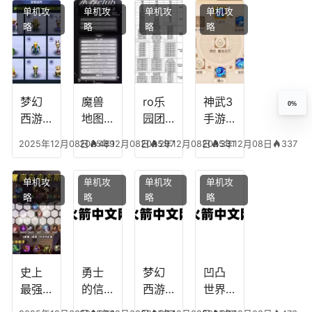
单机攻
单机攻
单机攻
单机攻
配，
王国
君心
图，
略
略
略
略
王者
纪元
我心
地下
最强
最强
剧情
城剑
的主
文本
神用
播
什么
装备
梦幻
魔兽
ro乐
神武3
0%
西游
地图
园团
手游
生肖
乔的
装备
龙宫
2025年12月08日
2025年12月08日
489
2025年12月08日
297
2025年12月08日
331
337
下
任务
附
辅助
凡，
攻
魔，
技能
单机攻
单机攻
单机攻
单机攻
梦幻
略，
乐园
加
略
略
略
略
十二
魔兽
团装
点，
生肖
世界
备任
神武
乔拉
务
手游
克
辅助
龙宫
史上
勇士
梦幻
凹凸
怎么
最强
的信
西游
世界
玩
的法
仰宠
手游
手游