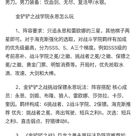
男刀。男刀装备：饮血剑、无尽、复活甲/水银。
金铲铲之战学院永恩怎么玩
1、阵容要求：只追永恩和蕾欧娜的三星，其他棋子两
星即可。对于海克斯强化的选取，对战斗学院羁绊有加成
的优先级最高，分为SSS、S、A三个梯度。例如SSS级的
考前恶补、战斗学院之冕/之徽、挑战者之冕/之徽、保镖之
冕/之徽、黄金门票、明智消费等。开局时，优先抢取水
滴、攻速、大剑和大棒。
2、金铲铲之战挑战保镖永恩玩法：阵容搭配 核心成
员：永恩、剑姬、布隆、狼人、雷欧娜、莎弥拉、卡莎、
奎因。羁绊构成：6挑战者、2战斗学院、2保镖。海克斯推
荐 优先：挑战者之冕、亮出驾驶、短兵之利Ⅱ。次选：短兵
之利Ⅰ、直击弱点、狩猎律动Ⅱ。
3、《金铲铲之战》巨龙之巢永恩玩法及阵容推荐如