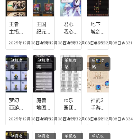
多少
可以
符命
复古
级能
放三
中后
传奇
挖矿
个是
附加
英雄
什么
五雷
版哪
王者
王国
君心
地下
模式
个组
主播
纪元
我心
城剑
合适
最强
阵容
不回
神技
2025年12月08日
2025年12月08日
366
2025年12月08日
363
2025年12月08日
352
331
合平
阵容
搭
宫攻
能加
民
搭
配，
略，
点
单机攻
单机攻
单机攻
单机攻
配，
王国
君心
图，
略
略
略
略
王者
纪元
我心
地下
最强
最强
剧情
城剑
的主
文本
神用
播
什么
装备
梦幻
魔兽
ro乐
神武3
西游
地图
园团
手游
生肖
乔的
装备
龙宫
2025年12月08日
2025年12月08日
476
2025年12月08日
293
2025年12月08日
321
334
下
任务
附
辅助
凡，
攻
魔，
技能
单机攻
单机攻
单机攻
单机攻
梦幻
略，
乐园
加