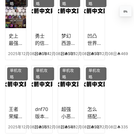
略
略
略
略
十二
魔兽
团装
点，
生肖
世界
备任
神武
0%
乔拉
务
手游
克
辅助
龙宫
史上
勇士
梦幻
凹凸
怎么
最强
的信
西游
世界
玩
的法
仰宠
手游
手游
2025年12月08日
2025年12月08日
294
2025年12月08日
335
2025年12月08日
331
469
师阵
物技
炼丹
全部
容搭
能，
炉攻
阵容
单机攻
单机攻
单机攻
单机攻
配，
勇士
略，
搭
略
略
略
略
最强
的信
梦幻
配，
法师
仰宠
西游
凹凸
出装
物装
手游
世界
备哪
炼丹
手游
个好
炉攻
阵容
王者
dnf70
超强
怎么
略图
搭配
荣耀S
版本
小恶
搭配
破茧
8阿柯
女弹
魔阵
学术
2025年12月08日
2025年12月08日
355
2025年12月08日
548
2025年12月08日
327
335
攻
药装
容搭
专家