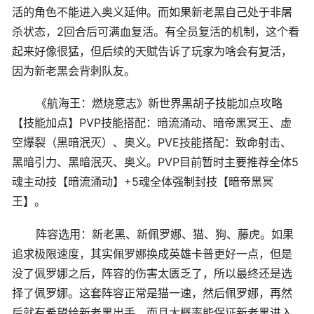
活的角色不能进入奥义延伸。而如果新老黑自己处于非屠
杀状态，2回合后可满血复活。有全员复活的机制，这个看
起来好像很猛，但后续的天赋告诉了玩家为啥会有复活，
因为新老黑会背刺队友。
《航海王：燃烧意志》新世界黑胡子技能加点攻略
【技能加点】PVP技能搭配：暗流涌动、暗帝黑冥王、虚
空爆裂（黑暗泯灭）、奥义。PVE技能搭配：致命射击、
黑暗引力、黑暗泯灭、奥义。PVP目前暂时主要推荐全体5
魂主动技【暗流涌动】+5魂全体强制封技【暗帝黑冥
王】。
阵容选用：新老黑、新佩罗娜、猫、狗、藤虎。如果
追求极限速度，其实佩罗娜换成英雄卡普更好一点，但是
没了佩罗娜之后，阵容的伤害太匮乏了，所以最终还是选
择了佩罗娜。这套阵容正常是猫一速，然后佩罗娜，再然
后就有希望给新老黑出手。而且大概率能保证新老黑进入