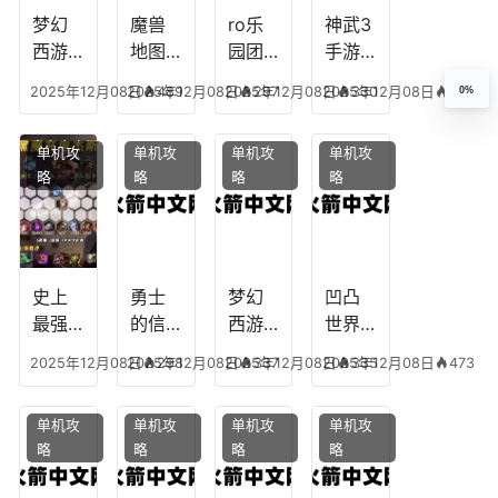
装备
梦幻
魔兽
ro乐
神武3
西游
地图
园团
手游
生肖
乔的
装备
龙宫
2025年12月08日
2025年12月08日
489
2025年12月08日
297
2025年12月08日
330
337
0%
下
任务
附
辅助
凡，
攻
魔，
技能
单机攻
单机攻
单机攻
单机攻
梦幻
略，
乐园
加
略
略
略
略
十二
魔兽
团装
点，
生肖
世界
备任
神武
乔拉
务
手游
克
辅助
龙宫
史上
勇士
梦幻
凹凸
怎么
最强
的信
西游
世界
玩
的法
仰宠
手游
手游
2025年12月08日
2025年12月08日
298
2025年12月08日
337
2025年12月08日
335
473
师阵
物技
炼丹
全部
容搭
能，
炉攻
阵容
单机攻
单机攻
单机攻
单机攻
配，
勇士
略，
搭
略
略
略
略
最强
的信
梦幻
配，
法师
仰宠
西游
凹凸