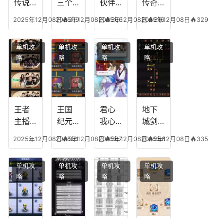
传说
三个
伙伴
传奇
人物
技能
有失
英雄
2025年12月08日
2025年12月08日
319
2025年12月08日
366
2025年12月08日
316
329
技
加
心符
平民
能，
点，
技
搭配
单机攻
单机攻
单机攻
单机攻
游龙
王者
能，
阵
略
略
略
略
传说
技能
失心
容，
多少
可以
符命
复古
级能
放三
中后
传奇
挖矿
个是
附加
英雄
什么
五雷
版哪
王者
王国
君心
地下
模式
个组
主播
纪元
我心
城剑
合适
最强
阵容
不回
神技
2025年12月08日
2025年12月08日
371
2025年12月08日
367
2025年12月08日
356
335
合平
阵容
搭
宫攻
能加
民
搭
配，
略，
点
单机攻
单机攻
单机攻
单机攻
配，
王国
君心
图，
略
略
略
略
王者
纪元
我心
地下
最强
最强
剧情
城剑
的主
文本
神用
播
什么