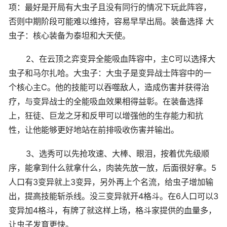
项：最好是开局有大虫子且没有同行的情况下玩此阵容，
否则中期阶段可能难以维持，容易早早出局。装备选择 大
虫子：核心装备为泰坦和大天使。
2、在云顶之弈变异全能吸血阵容中，主C可以选择大
虫子和马尔扎哈。大虫子：大虫子是变异战士阵容中的一
个核心主C。他的技能可以吞噬敌人，造成伤害并获得治
疗，与变异战士的全能吸血效果相得益彰。在装备选择
上，狂徒、巨龙之牙和反甲可以增强他的生存能力和抗
性，让他能够更好地站在前排吸收伤害并输出。
3、选秀可以先抢攻速、大棒、眼泪，按着优先级顺
序，能拿到什么就拿什么，肉装先放一放，后面很好拿。5
人口有3变异就上3变异，另外再上个名流，给虫子增加输
出，提高技能斩杀线。没三变异就开4格斗。在6人口可以3
变异加4格斗，有牌了就这样上场，格斗家提供的血量多，
让虫子发育更快。