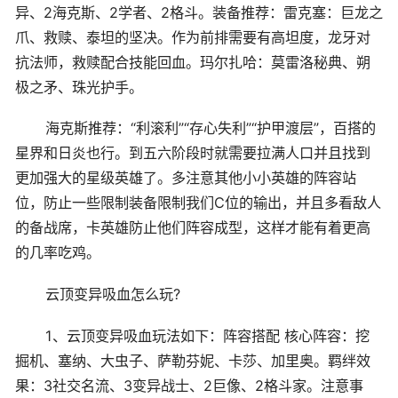
异、2海克斯、2学者、2格斗。装备推荐：雷克塞：巨龙之
爪、救赎、泰坦的坚决。作为前排需要有高坦度，龙牙对
抗法师，救赎配合技能回血。玛尔扎哈：莫雷洛秘典、朔
极之矛、珠光护手。
海克斯推荐：“利滚利”“存心失利”“护甲渡层”，百搭的
星界和日炎也行。到五六阶段时就需要拉满人口并且找到
更加强大的星级英雄了。多注意其他小小英雄的阵容站
位，防止一些限制装备限制我们C位的输出，并且多看敌人
的备战席，卡英雄防止他们阵容成型，这样才能有着更高
的几率吃鸡。
云顶变异吸血怎么玩?
1、云顶变异吸血玩法如下：阵容搭配 核心阵容：挖
掘机、塞纳、大虫子、萨勒芬妮、卡莎、加里奥。羁绊效
果：3社交名流、3变异战士、2巨像、2格斗家。注意事