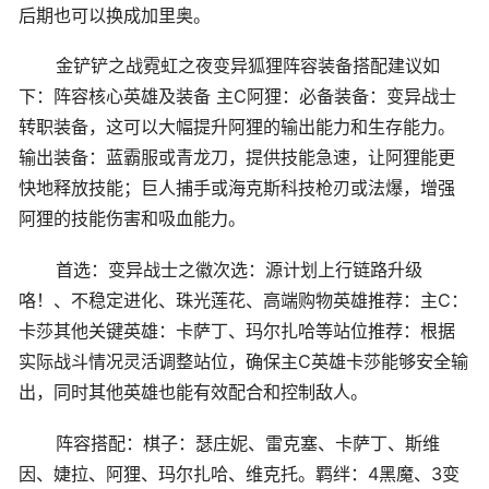
后期也可以换成加里奥。
金铲铲之战霓虹之夜变异狐狸阵容装备搭配建议如
下：阵容核心英雄及装备 主C阿狸：必备装备：变异战士
转职装备，这可以大幅提升阿狸的输出能力和生存能力。
输出装备：蓝霸服或青龙刀，提供技能急速，让阿狸能更
快地释放技能；巨人捕手或海克斯科技枪刃或法爆，增强
阿狸的技能伤害和吸血能力。
首选：变异战士之徽次选：源计划上行链路升级
咯！、不稳定进化、珠光莲花、高端购物英雄推荐：主C：
卡莎其他关键英雄：卡萨丁、玛尔扎哈等站位推荐：根据
实际战斗情况灵活调整站位，确保主C英雄卡莎能够安全输
出，同时其他英雄也能有效配合和控制敌人。
阵容搭配：棋子：瑟庄妮、雷克塞、卡萨丁、斯维
因、婕拉、阿狸、玛尔扎哈、维克托。羁绊：4黑魔、3变