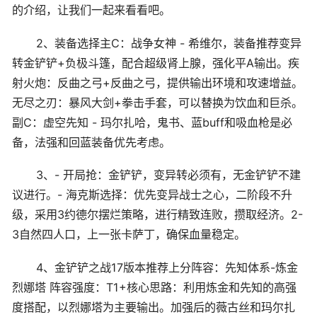
的介绍，让我们一起来看看吧。
2、装备选择主C：战争女神 - 希维尔，装备推荐变异
转金铲铲+负极斗篷，配合超级肾上腺，强化平A输出。疾
射火炮：反曲之弓+反曲之弓，提供输出环境和攻速增益。
无尽之刃：暴风大剑+拳击手套，可以替换为饮血和巨杀。
副C：虚空先知 - 玛尔扎哈，鬼书、蓝buff和吸血枪是必
备，法强和回蓝装备优先考虑。
3、- 开局抢：金铲铲，变异转必须有，无金铲铲不建
议进行。- 海克斯选择：优先变异战士之心，二阶段不升
级，采用3约德尔摆烂策略，进行精致连败，攒取经济。2-
3自然四人口，上一张卡萨丁，确保血量稳定。
4、金铲铲之战17版本推荐上分阵容：先知体系-炼金
烈娜塔 阵容强度：T1+核心思路：利用炼金和先知的高强
度搭配，以烈娜塔为主要输出。加强后的薇古丝和玛尔扎