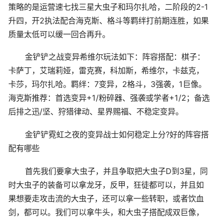
策略的是运营速七找三星大虫子和玛尔扎哈，二阶段的2-1
升四，开2执法配合海克斯、格斗等羁绊打前期连胜，如果
质量太低可以缓一回合再升。
金铲铲之战变异希维尔玩法如下：阵容搭配：棋子：
卡萨丁，艾瑞莉娅，雷克赛，科加斯，希维尔，卡兹克，
卡莎，玛尔扎哈。羁绊：7变异，2格斗，3强袭，1巨像。
海克斯推荐：首选变异+1/粉碎器、强袭或学者+1/2；备选
后排之迅/坚、狩猎律动、星界赐福、不稳定变异。
金铲铲霓虹之夜的变异战士如何稳定上分?好的阵容搭
配有哪些
首先我们要拿大虫子，并且争取把大虫子D到3星，同
时大虫子的装备可以拿龙牙，反甲，狂徒都可以，并且如
果想要走攻击流的大虫子，还可以拿一些转职，或者饮血
剑，都可以。我们可以拿牛头，和大虫子搭配成双巨像，