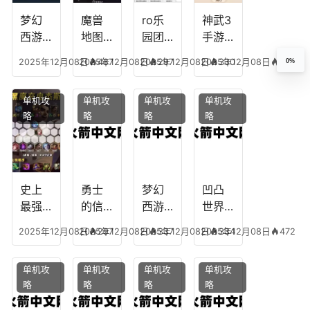
播
什么
装备
梦幻
魔兽
ro乐
神武3
西游
地图
园团
手游
生肖
乔的
装备
龙宫
2025年12月08日
2025年12月08日
487
2025年12月08日
297
2025年12月08日
330
337
0%
下
任务
附
辅助
凡，
攻
魔，
技能
单机攻
单机攻
单机攻
单机攻
梦幻
略，
乐园
加
略
略
略
略
十二
魔兽
团装
点，
生肖
世界
备任
神武
乔拉
务
手游
克
辅助
龙宫
史上
勇士
梦幻
凹凸
怎么
最强
的信
西游
世界
玩
的法
仰宠
手游
手游
2025年12月08日
2025年12月08日
297
2025年12月08日
337
2025年12月08日
334
472
师阵
物技
炼丹
全部
容搭
能，
炉攻
阵容
单机攻
单机攻
单机攻
单机攻
配，
勇士
略，
搭
略
略
略
略
最强
的信
梦幻
配，
法师
仰宠
西游
凹凸