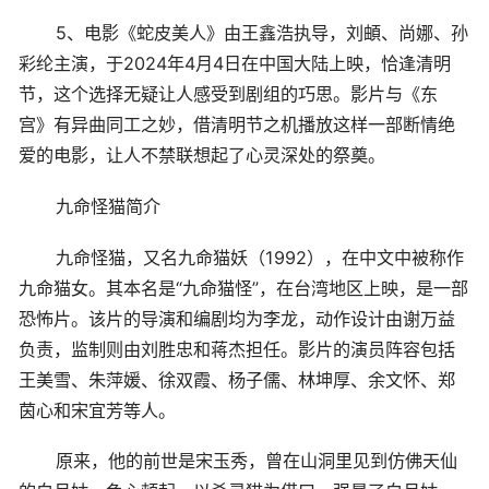
5、电影《蛇皮美人》由王鑫浩执导，刘頔、尚娜、孙
彩纶主演，于2024年4月4日在中国大陆上映，恰逢清明
节，这个选择无疑让人感受到剧组的巧思。影片与《东
宫》有异曲同工之妙，借清明节之机播放这样一部断情绝
爱的电影，让人不禁联想起了心灵深处的祭奠。
九命怪猫简介
九命怪猫，又名九命猫妖（1992），在中文中被称作
九命猫女。其本名是“九命猫怪”，在台湾地区上映，是一部
恐怖片。该片的导演和编剧均为李龙，动作设计由谢万益
负责，监制则由刘胜忠和蒋杰担任。影片的演员阵容包括
王美雪、朱萍媛、徐双霞、杨子儒、林坤厚、余文怀、郑
茵心和宋宜芳等人。
原来，他的前世是宋玉秀，曾在山洞里见到仿佛天仙