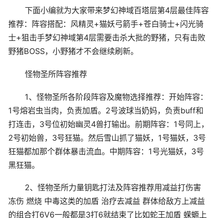
下面小编就为大家带来梦幻神域百塔层第4层最佳阵容
推荐：阵容搭配：风精灵+猫妖弓箭手+苍白骑士+闪光骑
士+狙击手梦幻神域第4层需要击杀大批的野猪，只有击败
野猪BOSS，小野猪才不会继续刷新。
怪物圣所阵容推荐
1、怪物圣所各阶段阵容及魔物选择推荐：开始阵容：
1号熔岩虫当肉，负责加盾。2号波球当奶妈，负责buff和
打连击，3号位初始幽灵4兽打输出。前期阵容：1号同上，
2号初始兽，3号狂猫。然后雪山抓了猫妖，1号猫妖，3号
狂猫都加那个群体暴击流血。中期阵容：1号光猫妖，3号
黑狂猫。
2、怪物圣所力量钥匙打法及阵容推荐用减益打伤害
冻伤 燃烧 中毒这类的加盾 治疗去减益 群体给敌方上减益
的组合打6V6一般都是3打6就结束了比如蛇王加盾 蝾螈上