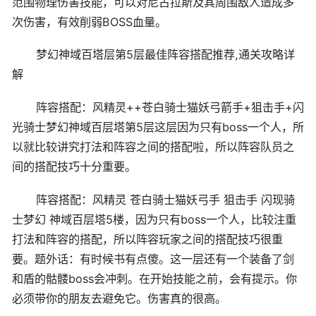
范围物理伤害技能，可以对尼古拉斯及其周围敌人造成多
次伤害，有效削弱BOSS血量。
梦幻神域百塔层第5层最佳阵容搭配推荐,通关攻略详
解
阵容搭配：风精灵++苍白骑士猫妖弓箭手+狙击手+闪
光骑士梦幻神域百层塔第5层这层因为只有boss一个人，所
以就比较讲究打法和阵容之间的搭配啦，所以阵容队员之
间的搭配技巧十分重要。
阵容搭配：风精灵 苍白骑士猫妖弓手 狙击手 闪现骑
士梦幻 神域百层塔5楼，因为只有boss一个人，比较注重
打法和阵容的搭配，所以阵容玩家之间的搭配技巧很重
要。题外话：有时候书有点傻。这一层还有一个装备了剑
和盾的骷髅boss会冲刺。在开始技能之前，会有提示。你
必须带你的朋友去避免它。伤害真的很高。