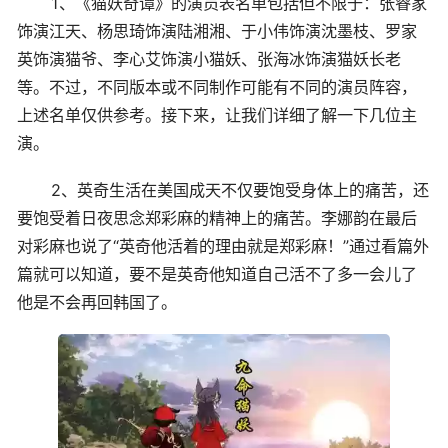
1、《猫妖奇谭》的演员表名单包括但不限于：张睿家
饰演江天、杨思琦饰演陆湘湘、于小伟饰演沈墨枝、罗家
英饰演猫爷、李心艾饰演小猫妖、张海冰饰演猫妖长老
等。不过，不同版本或不同制作可能有不同的演员阵容，
上述名单仅供参考。接下来，让我们详细了解一下几位主
演。
2、英奇生活在美国成天不仅要饱受身体上的痛苦，还
要饱受着日夜思念郑彩麻的精神上的痛苦。李娜韵在最后
对彩麻也说了“英奇他活着的理由就是郑彩麻！”通过看篇外
篇就可以知道，要不是英奇他知道自己活不了多一会儿了
他是不会再回韩国了。