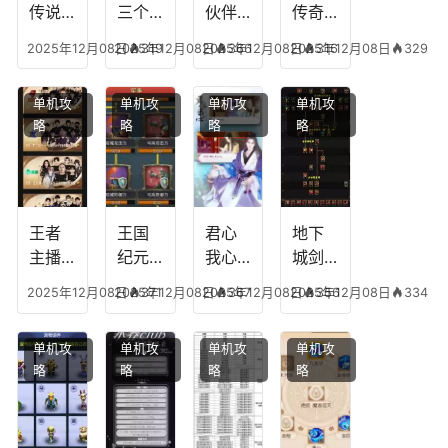
传说
三个
伙伴
传奇
人物
技能
有失
英雄
2025年12月08日
2025年12月08日
319
2025年12月08日
366
2025年12月08日
316
329
技
加
心符
平民
能，
点，
技
搭配
单机攻
单机攻
单机攻
单机攻
游龙
王者
能，
阵
略
略
略
略
传说
技能
失心
容，
多少
可以
符命
复古
级能
放三
中后
传奇
挖矿
个是
附加
英雄
什么
五雷
版哪
王者
王国
君心
地下
模式
个组
主播
纪元
我心
城剑
合适
最强
阵容
不回
神技
2025年12月08日
2025年12月08日
371
2025年12月08日
367
2025年12月08日
356
334
合平
阵容
搭
宫攻
能加
民
搭
配，
略，
点
单机攻
单机攻
单机攻
单机攻
配，
王国
君心
图，
略
略
略
略
王者
纪元
我心
地下
最强
最强
剧情
城剑
的主
文本
神用