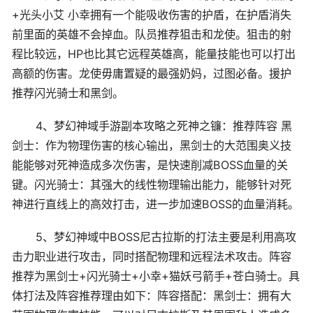
+光头小艾 小幸拥有一个能吸收伤害的护盾，在护盾消失
前里面的英雄不会掉血。队员推荐狙击和龙使。狙击的射
程比较远，HP也比其它远程英雄高，能量技能也可以打出
高额的伤害。龙使毋庸置疑的最强奶妈，过图必备。援护
推荐闪光骑士和黑剑。
4、梦幻神域手游副本攻略之死神之镰：推荐阵容 黑
剑士：作为物理伤害的核心输出，黑剑士的大范围奥义技
能能够对死神造成多次伤害，是快速削减BOSS血量的关
键。闪光骑士：其强大的线性物理输出能力，能够针对死
神进行直线上的高效打击，进一步加速BOSS的血量消耗。
5、梦幻神域中BOSS尼古拉斯的打法主要是利用高攻
击力职业进行攻击，同时搭配物理和远程法术攻击。阵容
推荐为黑剑士+闪光骑士+小幸+猫妖弓箭手+苍白骑士。具
体打法及阵容推荐理由如下：阵容搭配：黑剑士：拥有大