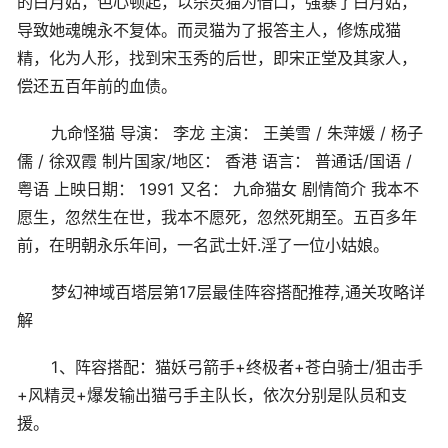
的白月姑，色心顿起，以杀灵猫为借口，强暴了白月姑，
导致她魂魄永不复体。而灵猫为了报答主人，修炼成猫
精，化为人形，找到宋玉秀的后世，即宋正堂及其家人，
偿还五百年前的血债。
九命怪猫 导演： 李龙 主演： 王美雪 / 朱萍媛 / 杨子
儒 / 徐双霞 制片国家/地区： 香港 语言： 普通话/国语 /
粤语 上映日期： 1991 又名： 九命猫女 剧情简介 我本不
愿生，忽然生在世，我本不愿死，忽然死期至。五百多年
前，在明朝永乐年间，一名武士奸.淫了一位小姑娘。
梦幻神域百塔层第17层最佳阵容搭配推荐,通关攻略详
解
1、阵容搭配：猫妖弓箭手+终极者+苍白骑士/狙击手
+风精灵+爆发输出猫弓手主队长，依次分别是队员和支
援。