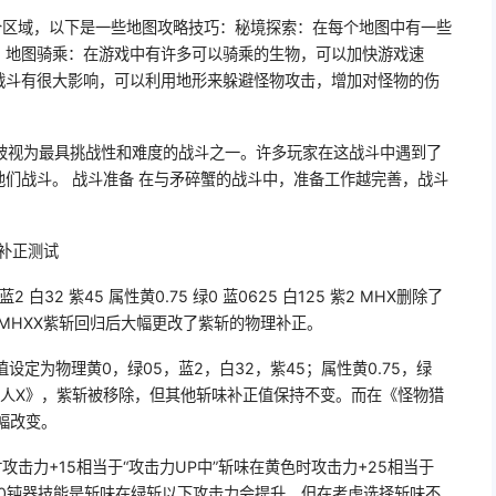
个区域，以下是一些地图攻略技巧：秘境探索：在每个地图中有一些
。地图骑乘：在游戏中有许多可以骑乘的生物，可以加快游戏速
战斗有很大影响，可以利用地形来躲避怪物攻击，增加对怪物的伤
斗被视为最具挑战性和难度的战斗之一。许多玩家在这战斗中遇到了
们战斗。 战斗准备 在与矛碎蟹的战斗中，准备工作越完善，战斗
补正测试
 白32 紫45 属性黄0.75 绿0 蓝0625 白125 紫2 MHX删除了
MHXX紫斩回归后大幅更改了紫斩的物理补正。
设定为物理黄0，绿05，蓝2，白32，紫45；属性黄0.75，绿
物猎人X》，紫斩被移除，但其他斩味补正值保持不变。而在《怪物猎
幅改变。
击力+15相当于“攻击力UP中”斩味在黄色时攻击力+25相当于
+30钝器技能是斩味在绿斩以下攻击力会提升，但在考虑选择斩味不