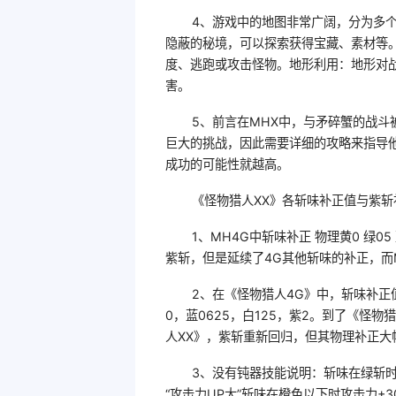
4、游戏中的地图非常广阔，分为多
隐蔽的秘境，可以探索获得宝藏、素材等
度、逃跑或攻击怪物。地形利用：地形对
害。
5、前言在MHX中，与矛碎蟹的战
巨大的挑战，因此需要详细的攻略来指导他
成功的可能性就越高。
《怪物猎人XX》各斩味补正值与紫斩
1、MH4G中斩味补正 物理黄0 绿05 蓝2
紫斩，但是延续了4G其他斩味的补正，而
2、在《怪物猎人4G》中，斩味补正值
0，蓝0625，白125，紫2。到了《怪
人XX》，紫斩重新回归，但其物理补正大
3、没有钝器技能说明：斩味在绿斩时攻
“攻击力UP大”斩味在橙色以下时攻击力