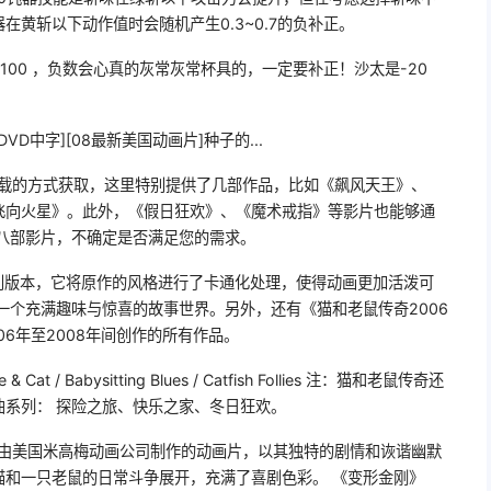
黄斩以下动作值时会随机产生0.3~0.7的负补正。
 会心率/100 ，负数会心真的灰常灰常杯具的，一定要补正！沙太是-20
D中字][08最新美国动画片]种子的...
下载的方式获取，这里特别提供了几部作品，比如《飙风天王》、
飞向火星》。此外，《假日狂欢》、《魔术戒指》等影片也能够通
八部影片，不确定是否满足您的需求。
别版本，它将原作的风格进行了卡通化处理，使得动画更加活泼可
一个充满趣味与惊喜的故事世界。另外，还有《猫和老鼠传奇2006
06年至2008年间创作的所有作品。
& Cat / Babysitting Blues / Catfish Follies 注：猫和老鼠传奇还
系列： 探险之旅、快乐之家、冬日狂欢。
是由美国米高梅动画公司制作的动画片，以其独特的剧情和诙谐幽默
猫和一只老鼠的日常斗争展开，充满了喜剧色彩。 《变形金刚》