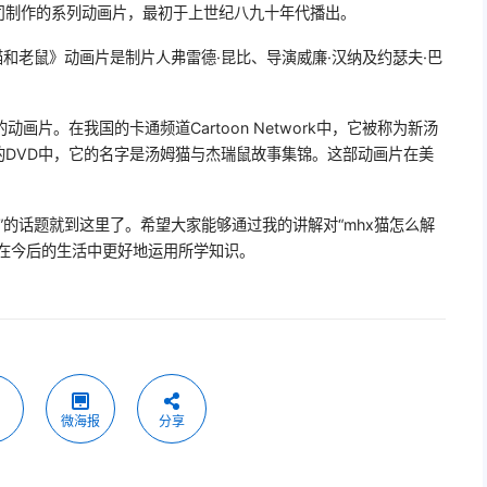
司制作的系列动画片，最初于上世纪八九十年代播出。
猫和老鼠》动画片是制片人弗雷德·昆比、导演威廉·汉纳及约瑟夫·巴
画片。在我国的卡通频道Cartoon Network中，它被称为新汤
的DVD中，它的名字是汤姆猫与杰瑞鼠故事集锦。这部动画片在美
能”的话题就到这里了。希望大家能够通过我的讲解对“mhx猫怎么解
够在今后的生活中更好地运用所学知识。
微海报
分享