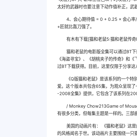
太好的武器时也要注意下动作值补正，武器在
4、会心期待值 = 0 + 0.25 ×
+匠就比轰刀强了。
有木有下载[猫和老鼠5:猫和老鼠传奇DV
猫和老鼠的电影版全集可以通过BT
《海盗寻宝》、《胡桃夹子的传奇》和《
过BT下载获得。目前，这里仅限于分享这
《Q版猫和老鼠》是该系列的一个特
爱。这个版本共包含65集，为观众呈现了
-2008全集》提供，它包含了该系列在20
/ Monkey Chow213Game of Mouse 
有很多分类，但每集主题是一样的。三部曲
美国的动画片有： 《猫和老鼠》这
的风格闻名于世。该动画片主要围绕一只