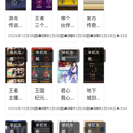
游龙
王者
哪个
复古
传说
三个
伙伴
传奇
人物
技能
有失
英雄
2025年12月08日
2025年12月08日
319
2025年12月08日
366
2025年12月08日
316
329
技
加
心符
平民
能，
点，
技
搭配
单机攻
单机攻
单机攻
单机攻
游龙
王者
能，
阵
略
略
略
略
传说
技能
失心
容，
多少
可以
符命
复古
级能
放三
中后
传奇
挖矿
个是
附加
英雄
什么
五雷
版哪
王者
王国
君心
地下
模式
个组
主播
纪元
我心
城剑
合适
最强
阵容
不回
神技
2025年12月08日
2025年12月08日
371
2025年12月08日
367
2025年12月08日
356
334
合平
阵容
搭
宫攻
能加
民
搭
配，
略，
点
单机攻
单机攻
单机攻
单机攻
配，
王国
君心
图，
略
略
略
略