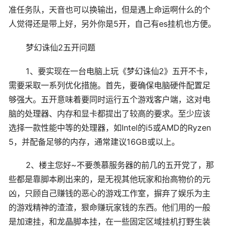
准任务队，天音也可以换输出，但是遇上命运啊什么的个
人觉得还是带上好，另外你是5开，自己有es挂机也方便。
梦幻诛仙2五开问题
1、要实现在一台电脑上玩《梦幻诛仙2》五开不卡，
需要采取一系列优化措施。首先，要确保电脑硬件配置足
够强大。五开意味着要同时运行五个游戏客户端，这对电
脑的处理器、内存和显卡都提出了较高的要求。至少应该
选择一款性能中等的处理器，如Intel的i5或AMD的Ryzen
5，并配备足够的内存，通常建议16GB或以上。
2、楼主您好~不要羡慕服务器的前几的五开党了，那
些都是靠脚本刷出来的，是无视其他玩家和抬高物价的元
凶，只顾自己赚钱的恶心的游戏工作室，摒弃了娱乐为主
的游戏精神的渣渣，狠命赚玩家钱的东西。他们用的一般
是加速挂，和龙晶脚本挂，在一些固定区域挂机打野生装