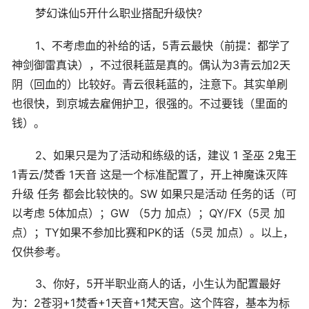
梦幻诛仙5开什么职业搭配升级快?
1、不考虑血的补给的话，5青云最快（前提：都学了
神剑御雷真诀），不过很耗蓝是真的。偶认为3青云加2天
阴（回血的）比较好。青云很耗蓝的，注意下。其实单刷
也很快，到京城去雇佣护卫，很强的。不过要钱（里面的
钱）。
2、如果只是为了活动和练级的话，建议 1 圣巫 2鬼王
1青云/焚香 1天音 这是一个标准配置了，开上神魔诛灭阵
升级 任务 都会比较快的。SW 如果只是活动 任务的话（可
以考虑 5体加点）；GW （5力 加点）；QY/FX（5灵 加
点）；TY如果不参加比赛和PK的话（5灵 加点）。以上，
仅供参考。
3、你好，5开半职业商人的话，小生认为配置最好
为：2苍羽+1焚香+1天音+1梵天宫。这个阵容，基本为标