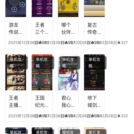
游龙
王者
哪个
复古
传说
三个
伙伴
传奇
人物
技能
有失
英雄
2025年12月08日
2025年12月08日
316
2025年12月08日
357
2025年12月08日
314
327
技
加
心符
平民
能，
点，
技
搭配
单机攻
单机攻
单机攻
单机攻
游龙
王者
能，
阵
略
略
略
略
传说
技能
失心
容，
多少
可以
符命
复古
级能
放三
中后
传奇
挖矿
个是
附加
英雄
什么
五雷
版哪
王者
王国
君心
地下
模式
个组
主播
纪元
我心
城剑
合适
最强
阵容
不回
神技
2025年12月08日
2025年12月08日
367
2025年12月08日
364
2025年12月08日
354
332
合平
阵容
搭
宫攻
能加
民
搭
配，
略，
点
单机攻
单机攻
单机攻
单机攻
配，
王国
君心
图，