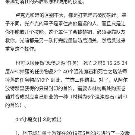
来规划清怪的先后顺序和使用的技能。
卢克光和暗的区别不大，都是打完连击破防输出。罩
子不同，光卢克的罩子是罩住离他最远的人，而且只是让
你不能放几个技能。这个罩住了会被禁锢，必须要靠队友
救你。光暗都是另一队打完能量破防后通关，然后反过来
重复这个操作。
也可以顺便做“恐惧之源”任务） 死亡之塔5 15 25 34
层APC掉落的任务物品2个 40个混沌魔石和死亡之塔法师
掉落的任务物品10个 到此，首饰三件结束。对了，从阿尔
波特那里获得的只是封印的首饰，需要去林纳斯处购买卷
轴并合成对应自己职业的一种（材料为5个混沌魔石+封印
的首饰）。
dnf小魔女什么时候出
1、地下城与勇士游戏在2019年5月23号进行了一次版