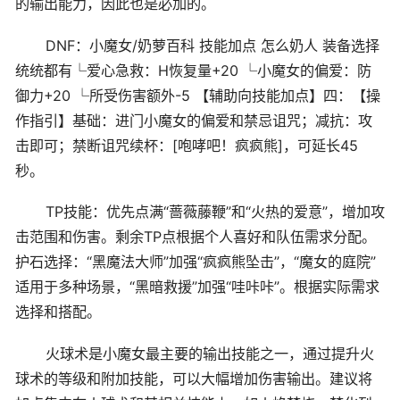
的输出能力，因此也是必加的。
DNF：小魔女/奶萝百科 技能加点 怎么奶人 装备选择
统统都有└爱心急救：H恢复量+20 └小魔女的偏爱：防
御力+20 └所受伤害额外-5 【辅助向技能加点】四：【操
作指引】基础：进门小魔女的偏爱和禁忌诅咒；减抗：攻
击即可；禁断诅咒续杯：[咆哮吧！疯疯熊]，可延长45
秒。
TP技能：优先点满“蔷薇藤鞭”和“火热的爱意”，增加攻
击范围和伤害。剩余TP点根据个人喜好和队伍需求分配。
护石选择：“黑魔法大师”加强“疯疯熊坠击”，“魔女的庭院”
适用于多种场景，“黑暗救援”加强“哇咔咔”。根据实际需求
选择和搭配。
火球术是小魔女最主要的输出技能之一，通过提升火
球术的等级和附加技能，可以大幅增加伤害输出。建议将