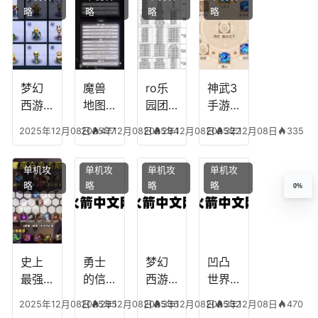
略
略
略
略
王者
纪元
我心
地下
最强
最强
剧情
城剑
的主
文本
神用
播
什么
装备
梦幻
魔兽
ro乐
神武3
西游
地图
园团
手游
生肖
乔的
装备
龙宫
2025年12月08日
2025年12月08日
477
2025年12月08日
294
2025年12月08日
322
335
下
任务
附
辅助
凡，
攻
魔，
技能
单机攻
单机攻
单机攻
单机攻
梦幻
略，
乐园
加
略
略
略
略
0%
十二
魔兽
团装
点，
生肖
世界
备任
神武
乔拉
务
手游
克
辅助
龙宫
史上
勇士
梦幻
凹凸
怎么
最强
的信
西游
世界
玩
的法
仰宠
手游
手游
2025年12月08日
2025年12月08日
295
2025年12月08日
336
2025年12月08日
332
470
师阵
物技
炼丹
全部