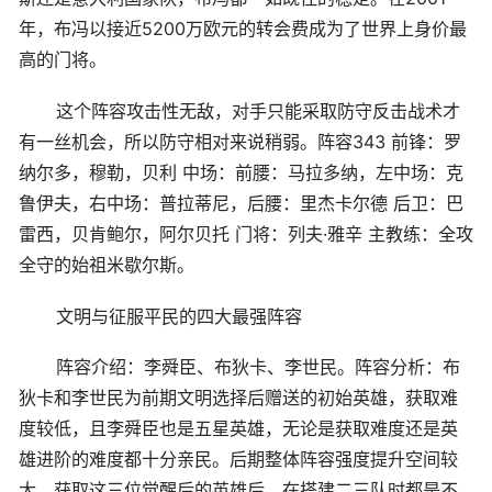
年，布冯以接近5200万欧元的转会费成为了世界上身价最
高的门将。
这个阵容攻击性无敌，对手只能采取防守反击战术才
有一丝机会，所以防守相对来说稍弱。阵容343 前锋：罗
纳尔多，穆勒，贝利 中场：前腰：马拉多纳，左中场：克
鲁伊夫，右中场：普拉蒂尼，后腰：里杰卡尔德 后卫：巴
雷西，贝肯鲍尔，阿尔贝托 门将：列夫·雅辛 主教练：全攻
全守的始祖米歇尔斯。
文明与征服平民的四大最强阵容
阵容介绍：李舜臣、布狄卡、李世民。阵容分析：布
狄卡和李世民为前期文明选择后赠送的初始英雄，获取难
度较低，且李舜臣也是五星英雄，无论是获取难度还是英
雄进阶的难度都十分亲民。后期整体阵容强度提升空间较
大，获取这三位觉醒后的英雄后，在搭建二三队时都是不