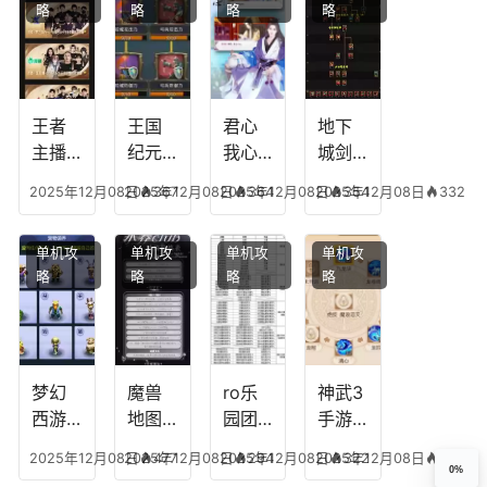
略
略
略
略
传说
技能
失心
容，
多少
可以
符命
复古
级能
放三
中后
传奇
挖矿
个是
附加
英雄
什么
五雷
版哪
王者
王国
君心
地下
模式
个组
主播
纪元
我心
城剑
合适
最强
阵容
不回
神技
2025年12月08日
2025年12月08日
367
2025年12月08日
364
2025年12月08日
354
332
合平
阵容
搭
宫攻
能加
民
搭
配，
略，
点
单机攻
单机攻
单机攻
单机攻
配，
王国
君心
图，
略
略
略
略
王者
纪元
我心
地下
最强
最强
剧情
城剑
的主
文本
神用
播
什么
装备
梦幻
魔兽
ro乐
神武3
西游
地图
园团
手游
生肖
乔的
装备
龙宫
2025年12月08日
2025年12月08日
477
2025年12月08日
294
2025年12月08日
322
335
下
任务
附
辅助
0%