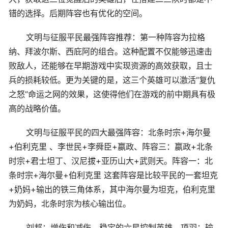
错的选择。后期阵容也有优化的空间。
文明与征服平民最强阵容推荐：第一种阵容为拉格
纳、拜波尔斯、西庇阿的组合。这种配置不仅能够迅速击
败敌人，还能够在早期游戏中实现资源的高效获取，且士
兵的损耗较低。更为关键的是，这三个英雄可以激活“复仇
之怒”命运之网的效果，这使得他们在游戏的前中期具有极
高的战略价值。
文明与征服平民的四大最强阵容：北条时宗+海尔曼
+伯利克里 、李世民+李舜臣+嬴政、阵容三：嬴政+北条
时宗+君士坦丁、汉尼拔+亚历山大+武则天。阵容一：北
条时宗+海尔曼+伯利克里 这套阵容是比较平民的一套坦克
+奶妈+输出的铁三角体系，其中海尔曼为坦克，伯利克里
为奶妈，北条时宗为核心输出位。
刘邦：增伤和减伤，稳定的六星控制英雄。项羽：输