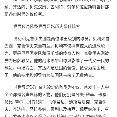
纳、齐达内、贝克汉姆、古利特、劳尔和范尼斯特鲁伊都
是各自时代的佼佼者。
世界传奇阵型世界足坛历史最佳阵容
贝利和克鲁伊夫则是两位球王级别的球员，贝利来自
巴西，克鲁伊夫来自荷兰。贝利不仅拥有惊人的进球能
力，更是巴西国家队和俱乐部的传奇人物。克鲁伊夫则被
誉为巴萨教父，他的战术思想和球风影响了一代又一代的
球员。中场方面，齐达内是法国的骄傲，被誉为法国球
王。他的技术和领导力为法国队带来了无数荣誉。
《世界足球》杂志设定的阵型为442，首发十一人中
个个都是名声显赫的人物，他们分别是列夫-雅辛、卡福、
鲍比-摩尔、贝肯鲍尔、马尔蒂尼、迪斯蒂法诺、克鲁伊
夫、齐达内、马拉多纳、贝利以及梅西，像罗纳尔多、亨
利、尤西比奥以及乔治-贝斯特等巨星没能入围最佳阵容。