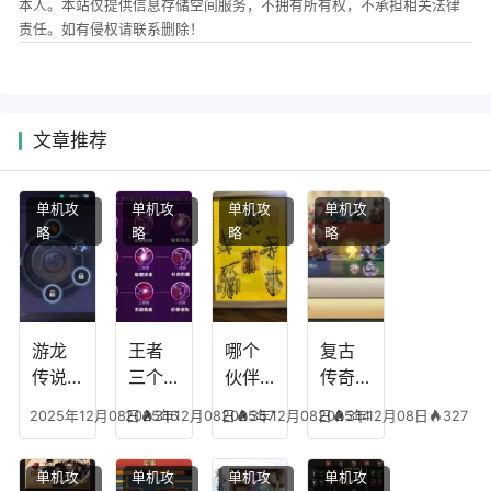
本人。本站仅提供信息存储空间服务，不拥有所有权，不承担相关法律
责任。如有侵权请联系删除！
文章推荐
单机攻
单机攻
单机攻
单机攻
略
略
略
略
游龙
王者
哪个
复古
传说
三个
伙伴
传奇
人物
技能
有失
英雄
2025年12月08日
2025年12月08日
316
2025年12月08日
357
2025年12月08日
314
327
技
加
心符
平民
能，
点，
技
搭配
单机攻
单机攻
单机攻
单机攻
游龙
王者
能，
阵