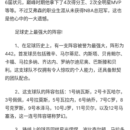
6届状元，巅峰时期他拿下了4次得分王、2次全明星MVP
等等。不过艾弗森的职业生涯从未获得NBA总冠军，这也
是他心中的一大遗憾。
足球史上最强大的阵容!
1、在足球历史上，有一支阵容被誉为最强大，阵形为
442。首发球员包括雅辛、马尔蒂尼、内斯塔、贝肯鲍尔、
卡福、马拉多纳、齐达内、罗纳尔迪尼奥、巴斯滕和贝
利。这支球队不仅拥有令人惊叹的个人能力，还具备默契
的团队配合。
2、这支球队的阵容包括：1号纳瓦斯，2号卡瓦哈尔，
3号佩佩，4号拉莫斯，5号瓦拉内，6号纳乔，7号C罗，8
号克罗斯，9号本泽马，10号J罗，11号贝尔，以及12号马
塞洛，这一连号阵容堪称梦幻。
3、锋线上的球员同样星光熠熠，波比查尔顿、马拉多