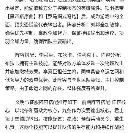
出稳定，能偷取敌方处于控制状态的英雄属性。项羽携带
【黑帝斯序曲】和【罗马蝎式弩炮】后，成为游戏中的全
面、顶尖恐慌流代表输出者。阵容分析：刘邦全加敏捷，
确保优先控制，嬴政全加智力，保证持续输出和治疗，项
羽全加力量，确保团队主要输出。
阵容搭配：李舜臣、布狄卡、伯利克里。阵容分析：
布狄卡拥有主动技能，能够对敌方单体发动一次物理攻击
并施加缴械效果。李舜臣担任主将，同样具备命运之网和
低领导力的双重优势。此阵容与李世民队类似，主打控制
策略。由于命运之网的存在，整体强度有所提升。
文明与征服阵容搭配推荐如下：前期阵容搭配 阵容核
心：以北条和嬴政为核心，九条作为次要输出核心，君士
坦丁堡辅助输出。技能配置：嬴政：预备兵动员令、重生
礼赞。这两个技能可以提升队伍的生存能力和持续作战能