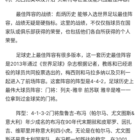
最佳阵容的战绩：彪炳历史 能够入选世界足坛最佳阵
容，战绩无疑是硬指标。这里的战绩，不仅仅指球员在国
家队或俱乐部获得的荣誉，也包括他们各自所获得的个人
荣誉。
足球史上最佳阵容有很多版本，这一套历史最佳阵容
是2013年通过《世界足球》杂志根据记者，教练和已经退
役的球员共同投票选出的，梅西则和马拉多纳以及贝利一
起进入了前场阵容。这套阵容的阵型是4-4-2，足球历史上
最伟大球员阵容：门将：列夫-雅辛 前苏联 雅辛是唯一一
位拿到过金球奖的门将。
阵型：4-1-3-2门将詹鲁吉-布冯（帕尔马、尤文图斯&
意大利）年少成名的布冯在90年代末期就和皮耶罗、因扎
吉、维耶里并称意大利四小虎。无论是在帕尔马、尤文图
斯还是意大利国家队，布冯都一如既往的稳定。在2001