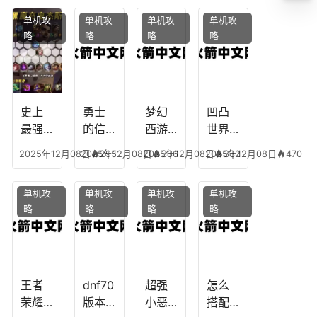
凡，
攻
魔，
技能
单机攻
单机攻
单机攻
单机攻
梦幻
略，
乐园
加
略
略
略
略
十二
魔兽
团装
点，
生肖
世界
备任
神武
乔拉
务
手游
克
辅助
龙宫
史上
勇士
梦幻
凹凸
怎么
最强
的信
西游
世界
玩
的法
仰宠
手游
手游
2025年12月08日
2025年12月08日
295
2025年12月08日
336
2025年12月08日
332
470
师阵
物技
炼丹
全部
容搭
能，
炉攻
阵容
单机攻
单机攻
单机攻
单机攻
配，
勇士
略，
搭
略
略
略
略
最强
的信
梦幻
配，
法师
仰宠
西游
凹凸
出装
物装
手游
世界
备哪
炼丹
手游
个好
炉攻
阵容
王者
dnf70
超强
怎么
略图
搭配
荣耀S
版本
小恶
搭配
破茧