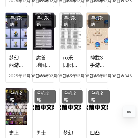
2025年12月08日
2025年12月08日
380
2025年12月08日
368
2025年12月08日
356
335
合平
阵容
搭
宫攻
能加
民
搭
配，
略，
点
单机攻
单机攻
单机攻
单机攻
配，
王国
君心
图，
略
略
略
略
王者
纪元
我心
地下
最强
最强
剧情
城剑
的主
文本
神用
播
什么
装备
梦幻
魔兽
ro乐
神武3
西游
地图
园团
手游
生肖
乔的
装备
龙宫
2025年12月08日
2025年12月08日
489
2025年12月08日
297
2025年12月08日
331
346
下
任务
附
辅助
凡，
攻
魔，
技能
单机攻
单机攻
单机攻
单机攻
梦幻
略，
乐园
加
略
略
略
略
十二
魔兽
团装
点，
生肖
世界
备任
神武
0%
乔拉
务
手游
克
辅助
龙宫
史上
勇士
梦幻
凹凸