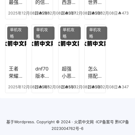
怎么
最强
的信
西游
世界
玩
的法
仰宠
手游
手游
2025年12月08日
2025年12月08日
298
2025年12月08日
337
2025年12月08日
336
473
师阵
物技
炼丹
全部
容搭
能，
炉攻
阵容
单机攻
单机攻
单机攻
单机攻
配，
勇士
略，
搭
略
略
略
略
最强
的信
梦幻
配，
法师
仰宠
西游
凹凸
出装
物装
手游
世界
备哪
炼丹
手游
个好
炉攻
阵容
王者
dnf70
超强
怎么
略图
搭配
荣耀S
版本
小恶
搭配
破茧
8阿柯
女弹
魔阵
学术
2025年12月08日
2025年12月08日
365
2025年12月08日
550
2025年12月08日
330
347
攻
药装
容搭
专家
略，
备，7
配攻
阵容
王者
0版本
略，
装
阿柯
女弹
超强
备，
最强
药流
小恶
学术
基于
Wordpress.
Copyright © 2024 ·
火箭中文网
·ICP备案号
黔ICP备
出装
派
魔阵
巨匠
2023004762号-6
容搭