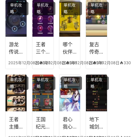
单机攻
单机攻
单机攻
单机攻
略
略
略
略
游龙
王者
哪个
复古
传说
三个
伙伴
传奇
人物
技能
有失
英雄
2025年12月08日
2025年12月08日
320
2025年12月08日
366
2025年12月08日
316
330
技
加
心符
平民
能，
点，
技
搭配
单机攻
单机攻
单机攻
单机攻
游龙
王者
能，
阵
略
略
略
略
传说
技能
失心
容，
多少
可以
符命
复古
级能
放三
中后
传奇
挖矿
个是
附加
英雄
什么
五雷
版哪
王者
王国
君心
地下
模式
个组
主播
纪元
我心
城剑
合适
最强
阵容
不回
神技