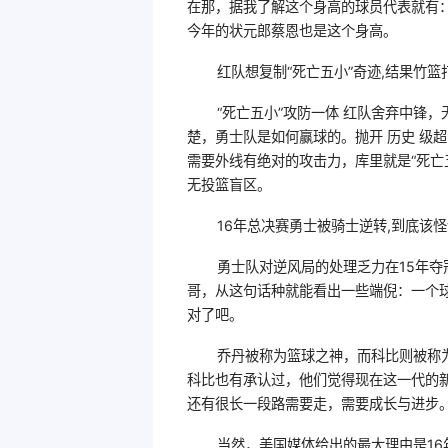
在那，据我了解这个身高的球员代表就有
今年的状元郎蔡恩也是这个身高。
红队想复制“死亡五小”奇迹,结果竹篮
“死亡五小”攻防一体 红队舍弃中锋
楚，勇士队是如何赢球的。抛开 历史 级超
需要外线有绝对的攻击力，库里就是“死亡
无投篮盲区。
16年总决赛勇士被骑士逆转,到底该怪
勇士队对逆风局的处理乏力在15年
哥，从这句话种就能看出一些端倪：一个
对了吧。
乔丹被称为篮球之神，而科比则被称
科比也有承认过，他们觉得现在这一代的
还有很长一段路需要走，需要成长与进步
当然，美国媒体给出的最大理由是1