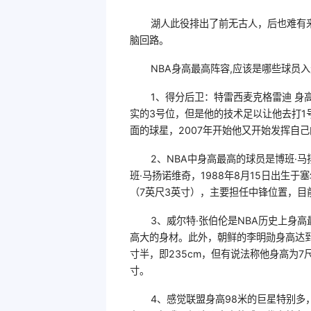
湖人此役排出了前无古人，后也难有
脑回路。
NBA身高最高阵容,应该是哪些球员入
1、得分后卫：特雷西麦克格雷迪 身高
实的3号位，但是他的技术足以让他去打
面的球星，2007年开始他又开始发挥自
2、NBA中身高最高的球员是博班·马
班·马扬诺维奇，1988年8月15日出生
（7英尺3英寸），主要担任中锋位置，目
3、威尔特·张伯伦是NBA历史上身
高大的身材。此外，朝鲜的李明勋身高达到
寸半，即235cm，但有说法称他身高为7尺
寸。
4、感觉联盟身高98米的巨星特别