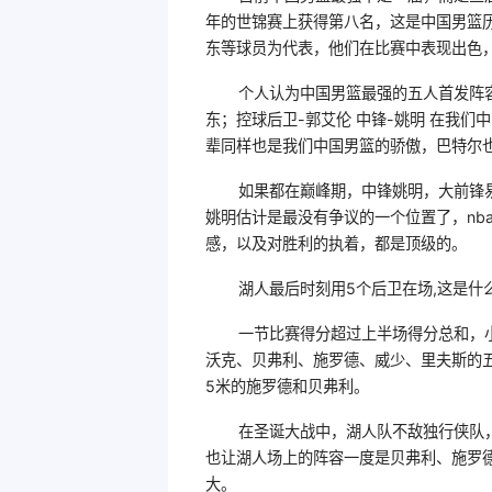
年的世锦赛上获得第八名，这是中国男篮
东等球员为代表，他们在比赛中表现出色
个人认为中国男篮最强的五人首发阵容
东；控球后卫-郭艾伦 中锋-姚明 在我
辈同样也是我们中国男篮的骄傲，巴特尔也
如果都在巅峰期，中锋姚明，大前锋
姚明估计是最没有争议的一个位置了，nb
感，以及对胜利的执着，都是顶级的。
湖人最后时刻用5个后卫在场,这是什
一节比赛得分超过上半场得分总和，小
沃克、贝弗利、施罗德、威少、里夫斯的五
5米的施罗德和贝弗利。
在圣诞大战中，湖人队不敌独行侠队
也让湖人场上的阵容一度是贝弗利、施罗德
大。