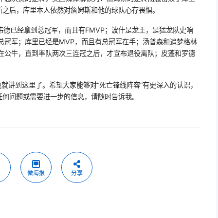
斯之后，库里本人依然对詹姆斯和他的球队心存畏惧。
韦德已经拿到总冠军，而且有FMVP；波什是龙王，是猛龙队史响
总冠军；库里已经是MVP，而且有总冠军在手；汤普森和追梦格林
呆在公牛，直到率队两次三连冠之后，才宣布退役离队；皮蓬和罗德
题就讲到这里了。希望大家能够对“死亡锋线阵容”有更深入的认识，
任何问题或需要进一步的信息，请随时告诉我。
微海报
分享