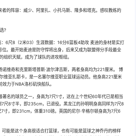
来者的阵容：威少、阿里扎、小托马斯、隆多和塔克。感叹教练的
选?
：6尺8（2米03）生涯数据：16分6篮板4助攻 麦迪的身材是实打
1号位。最开始麦迪是防守悍将出身，后来又成为联盟得分手段最全
己的组织天赋，成为了球队的进攻枢纽。
扬诺维奇和克里斯塔普斯·波尔津吉斯，两者身高均为221厘米。 博
于塞尔维亚扎耶卡，是一名塞尔维亚职业篮球运动员。他身高221厘米
前效力于NBA洛杉矶快船队。
高最著名的球员之一，身高为7尺1寸，这在上个世纪60年代已是相当
7尺8寸半，即235cm，已退役。黑龙江的孙明明身高同样为7尺8
7寸，即231cm，体重310磅。英国的尼尔·辛格尔顿身高为7尺6
多，可能是这个身高很适合打篮球，也有可能是篮球之神乔丹的榜样