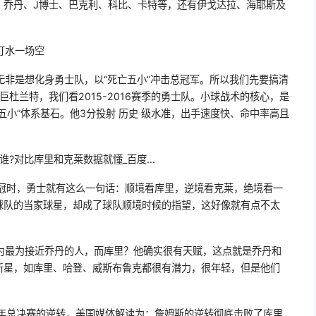
：乔丹、J博士、巴克利、科比、卡特等，还有伊戈达拉、海耶斯及
打水一场空
，无非是想化身勇士队，以“死亡五小”冲击总冠军。所以我们先要搞清
巨杜兰特，我们看2015-2016赛季的勇士队。小球战术的核心，是
五小”体系基石。他3分投射 历史 级水准，出手速度快、命中率高且
谁?对比库里和克莱数据就懂_百度...
夺冠时，勇士就有这么一句话：顺境看库里，逆境看克莱，绝境看一
球队的当家球星，却成了球队顺境时候的指望，这好像就有点不太
为最为接近乔丹的人，而库里？他确实很有天赋，这点就是乔丹和
新星，如库里、哈登、威斯布鲁克都很有潜力，很年轻，但是他们
。
6年总决赛的逆转，美国媒体解读为：詹姆斯的逆转彻底击败了库里