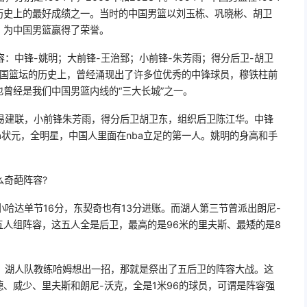
历史上的最好成绩之一。当时的中国男篮以刘玉栋、巩晓彬、胡卫
，为中国男篮赢得了荣誉。
：中锋-姚明；大前锋-王治郅；小前锋-朱芳雨；得分后卫-胡卫
们中国篮坛的历史上，曾经涌现出了许多位优秀的中锋球员，穆铁柱前
曾经是我们中国男篮内线的“三大长城”之一。
易建联，小前锋朱芳雨，得分后卫胡卫东，组织后卫陈江华。中锋
a状元，全明星，中国人里面在nba立足的第一人。姚明的身高和手
么奇葩阵容?
哈达单节16分，东契奇也有13分进账。而湖人第三节曾派出朗尼-
人组阵容，这五人全是后卫，最高的是96米的里夫斯、最矮的是8
，湖人队教练哈姆想出一招，那就是祭出了五后卫的阵容大战。这
、威少、里夫斯和朗尼-沃克，全是1米96的球员，可谓是阵容强