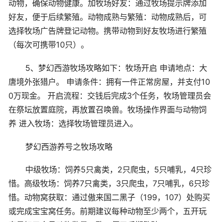
动物，确保动物健康。加牧场好友：通过牧场提示牌添加
好友，便于后续繁殖。动物成熟与繁殖：动物成熟后，可
选择牧场广告牌登记动物。携带动物到好友牧场进行繁殖
（每次可携带10只）。
5、梦幻西游牧场攻略如下：牧场开启 申请地点：大
唐境外张猎户。 申请条件：拥有一件正常房屋，并支付10
0万现金。 开启流程：交钱后完成3个任务，牧场管理员会
在祭坛放置庭院，再放置召唤兽。牧场操作界面与动物饲
养 进入牧场：选择牧场管理员进入。
梦幻西游养号之牧场攻略
中级牧场：饲养5只禽类，2只爬虫，5只哺乳，4只珍
惜。高级牧场：饲养7只禽类，3只爬虫，7只哺乳，6只珍
惜。动物窝获取：通过傲来国二黑子（199，107）处购买
或完成宝宝窝任务。前期建议每种动物至少两个，五开玩