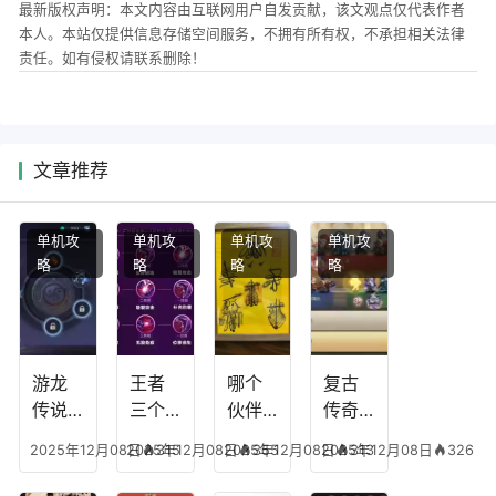
最新版权声明：本文内容由互联网用户自发贡献，该文观点仅代表作者
本人。本站仅提供信息存储空间服务，不拥有所有权，不承担相关法律
责任。如有侵权请联系删除！
文章推荐
单机攻
单机攻
单机攻
单机攻
略
略
略
略
游龙
王者
哪个
复古
传说
三个
伙伴
传奇
人物
技能
有失
英雄
2025年12月08日
2025年12月08日
315
2025年12月08日
355
2025年12月08日
313
326
技
加
心符
平民
能，
点，
技
搭配