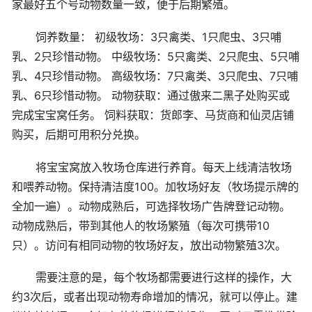
家最好五个号动物数量一致，便于后期繁殖。
饲养数量： 初级牧场：3只禽类、1只爬虫、3只哺
乳、2只珍惜动物。 中级牧场：5只禽类、2只爬虫、5只哺
乳、4只珍惜动物。 高级牧场：7只禽类、3只爬虫、7只哺
乳、6只珍惜动物。 动物获取：通过傲来二黑子处购买或
完成宝宝窝任务。 饲料获取：货郎李、马货商和仙灵店铺
购买，后期可用积分兑换。
将宝宝窝放入牧场仓库进行养育。每天上线清洁牧场
和喂养动物。保持清洁度100。加牧场好友（牧场提示牌的
全加一遍）。动物成熟后，可选择牧场广告牌登记动物。
动物成熟后，带到其他人的牧场繁殖（每次可携带10
只）。访问有相同动物的牧场好友，放出动物繁殖3次。
需要注意的是，每个牧场都需要进行这样的操作，大
约3次后，或者出现动物寿命增加的情况，就可以停止。建