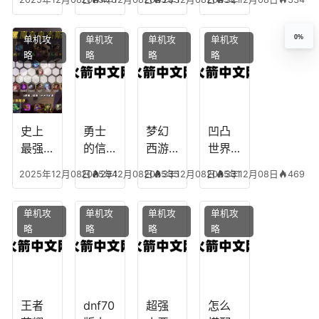
下
任务
附
辅助
凡，
攻
魔，
技能
0%
单机攻
单机攻
单机攻
单机攻
梦幻
略，
乐园
加
略
略
略
略
十二
魔兽
团装
点，
生肖
世界
备任
神武
乔拉
务
手游
克
辅助
龙宫
史上
勇士
梦幻
凹凸
怎么
最强
的信
西游
世界
玩
的法
仰宠
手游
手游
2025年12月08日
2025年12月08日
294
2025年12月08日
335
2025年12月08日
331
469
师阵
物技
炼丹
全部
容搭
能，
炉攻
阵容
单机攻
单机攻
单机攻
单机攻
配，
勇士
略，
搭
略
略
略
略
最强
的信
梦幻
配，
法师
仰宠
西游
凹凸
出装
物装
手游
世界
备哪
炼丹
手游
个好
炉攻
阵容
王者
dnf70
超强
怎么