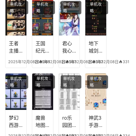
单机攻
单机攻
单机攻
单机攻
游龙
王者
能，
阵
略
略
略
略
传说
技能
失心
容，
多少
可以
符命
复古
级能
放三
中后
传奇
挖矿
个是
附加
英雄
什么
五雷
版哪
王者
王国
君心
地下
模式
个组
主播
纪元
我心
城剑
合适
最强
阵容
不回
神技
2025年12月08日
2025年12月08日
366
2025年12月08日
363
2025年12月08日
352
331
合平
阵容
搭
宫攻
能加
民
搭
配，
略，
点
单机攻
单机攻
单机攻
单机攻
配，
王国
君心
图，
略
略
略
略
王者
纪元
我心
地下
最强
最强
剧情
城剑
的主
文本
神用
播
什么
装备
梦幻
魔兽
ro乐
神武3
西游
地图
园团
手游
生肖
乔的
装备
龙宫
2025年12月08日
2025年12月08日
476
2025年12月08日
293
2025年12月08日
321
334