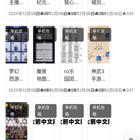
模式
个组
主播
纪元
我心
城剑
合适
最强
阵容
不回
神技
2025年12月08日
2025年12月08日
371
2025年12月08日
367
2025年12月08日
356
335
合平
阵容
搭
宫攻
能加
民
搭
配，
略，
点
单机攻
单机攻
单机攻
单机攻
配，
王国
君心
图，
略
略
略
略
王者
纪元
我心
地下
最强
最强
剧情
城剑
的主
文本
神用
播
什么
装备
梦幻
魔兽
ro乐
神武3
西游
地图
园团
手游
生肖
乔的
装备
龙宫
2025年12月08日
2025年12月08日
489
2025年12月08日
297
2025年12月08日
330
337
下
任务
附
辅助
凡，
攻
魔，
技能
单机攻
单机攻
单机攻
单机攻
梦幻
略，
乐园
加
略
略
略
略
十二
魔兽
团装
点，
生肖
世界
备任
神武
乔拉
务
手游
克
辅助
0%