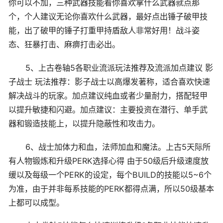
你可以不加，三种武器技能看你喜欢拿什么武器就点那
个，个人建议无论你喜欢什么武器，最好点出锤子破甲技
能，出了破甲的锤子打重甲持盾敌人非常好用！战斗姿
态、狂暴打击、麻痹打击必出。
5、上古卷轴5各职业流派玩法推荐及流派加点建议 影
子战士 玩法推荐：影子战士以高爆发著称，适合喜欢快速
解决战斗的玩家。加点建议纯血或者少量耐力，搭配轻甲
以提升敏捷和闪避。加点建议：主要投资在潜行、单手武
器和锻造技能上，以提升隐蔽性和攻击力。
6、战士加体力和血，法师加血和魔法。上古5天际所
有人物锻炼和升级PERK选择心得 由于50级后升级速度放
缓以及每级一个PERK的设定，每个BUILD的技能以5~6个
为准，由于并非每系技能的PERK都得点满，所以50级基本
上都可以成型。