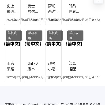
龙宫
史上
勇士
梦幻
凹凸
怎么
最强
的信
西游
世界
玩
的法
仰宠
手游
手游
2025年12月08日
2025年12月08日
298
2025年12月08日
337
2025年12月08日
335
473
师阵
物技
炼丹
全部
容搭
能，
炉攻
阵容
单机攻
单机攻
单机攻
单机攻
配，
勇士
略，
搭
略
略
略
略
最强
的信
梦幻
配，
法师
仰宠
西游
凹凸
出装
物装
手游
世界
备哪
炼丹
手游
个好
炉攻
阵容
王者
dnf70
超强
怎么
略图
搭配
荣耀S
版本
小恶
搭配
破茧
8阿柯
女弹
魔阵
学术
2025年12月08日
2025年12月08日
365
2025年12月08日
550
2025年12月08日
330
346
攻
药装
容搭
专家
略，
备，7
配攻
阵容
王者
0版本
略，
装
阿柯
女弹
超强
备，
最强
药流
小恶
学术
基于
Wordpress.
Copyright © 2024 ·
火箭中文网
·ICP备案号
黔ICP备