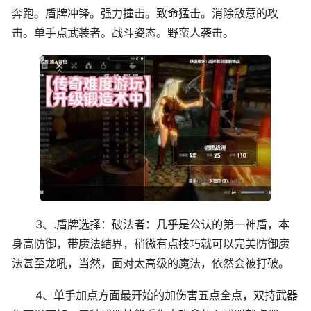
奔跑。盾牌冲锋。强力撞击。致命猛击。消除敌意的攻
击。单手点武装者。战斗姿态。野蛮人袭击。
3、.盾牌选择：破法者：几乎是公认的第一神盾，本
身高防御，带魔法结界，稍微有点技巧就可以完美防御魔
法甚至龙吼，当然，面对太高级的魔法，依然会被打破。
4、单手加点方面最开始的加伤害五点全点，双持武器