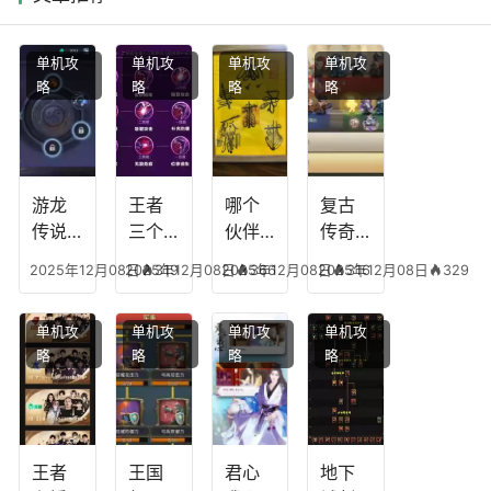
单机攻
单机攻
单机攻
单机攻
略
略
略
略
游龙
王者
哪个
复古
传说
三个
伙伴
传奇
人物
技能
有失
英雄
2025年12月08日
2025年12月08日
319
2025年12月08日
366
2025年12月08日
316
329
技
加
心符
平民
能，
点，
技
搭配
单机攻
单机攻
单机攻
单机攻
游龙
王者
能，
阵
略
略
略
略
传说
技能
失心
容，
多少
可以
符命
复古
级能
放三
中后
传奇
挖矿
个是
附加
英雄
什么
五雷
版哪
王者
王国
君心
地下