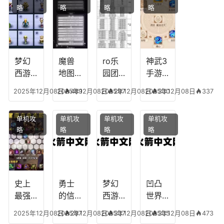
略
略
略
略
王者
纪元
我心
地下
最强
最强
剧情
城剑
的主
文本
神用
播
什么
装备
梦幻
魔兽
ro乐
神武3
西游
地图
园团
手游
生肖
乔的
装备
龙宫
2025年12月08日
2025年12月08日
489
2025年12月08日
297
2025年12月08日
330
337
下
任务
附
辅助
凡，
攻
魔，
技能
单机攻
单机攻
单机攻
单机攻
梦幻
略，
乐园
加
略
略
略
略
十二
魔兽
团装
点，
生肖
世界
备任
神武
乔拉
务
手游
克
辅助
龙宫
史上
勇士
梦幻
凹凸
怎么
最强
的信
西游
世界
玩
的法
仰宠
手游
手游
2025年12月08日
2025年12月08日
297
2025年12月08日
337
2025年12月08日
335
473
师阵
物技
炼丹
全部