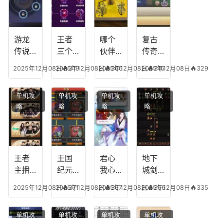
游龙
王者
哪个
复古
传说
三个
伙伴
传奇
人物
技能
有失
英雄
2025年12月08日
2025年12月08日
319
2025年12月08日
366
2025年12月08日
316
329
技
加
心符
平民
能，
点，
技
搭配
单机攻
单机攻
单机攻
单机攻
游龙
王者
能，
阵
略
略
略
略
传说
技能
失心
容，
多少
可以
符命
复古
级能
放三
中后
传奇
挖矿
个是
附加
英雄
什么
五雷
版哪
王者
王国
君心
地下
模式
个组
主播
纪元
我心
城剑
合适
最强
阵容
不回
神技
2025年12月08日
2025年12月08日
371
2025年12月08日
367
2025年12月08日
356
335
合平
阵容
搭
宫攻
能加
民
搭
配，
略，
点
单机攻
单机攻
单机攻
单机攻
配，
王国
君心
图，