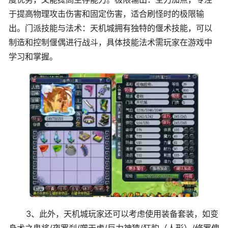
于提高物理攻击伤害和固定伤害，适合刷怪时的极限输
出。门派技能与法术：天机城拥有独特的偃术技能，可以
制造和控制偃偶进行战斗，具体技能法术需玩家在游戏中
学习和掌握。
3、此外，天机城玩家还可以考虑使用装备套装，如变
身术之鬼将/夜罗刹/噬天虎/巨力神猿/狂豹（人形）/修罗傀