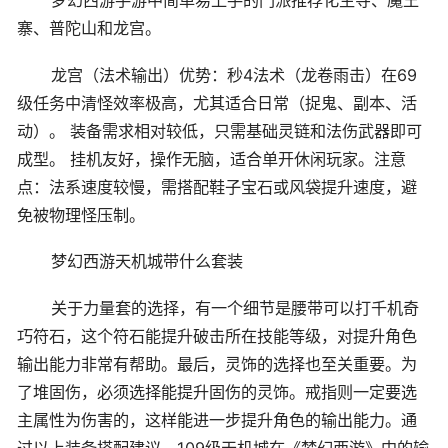
梦幻西游手游中简单易上手的门派推荐化生寺、魔王
寨、普陀山和龙宫。
龙宫（法术输出）优势：秒4法术（龙卷雨击）在69
级任务中清怪效率极高，尤其适合日常（捉鬼、副本、活
动）。 装备需求相对较低，只需基础灵链和法伤武器即可
成型。 挂机友好，操作无脑，适合单开休闲玩家。注意
点：法系速度较慢，需搭配鞋子宝石或风袋提升速度，避
免被物理怪压制。
梦幻西游天机城带什么套装
关于力量套的选择，有一个细节是腰带可以打千机奇
巧符石，这个符石能提升破击所在技能等级，对提升角色
输出能力非常有帮助。最后，灵饰的选择也至关重要。为
了堆固伤，必须选择能提升固伤的灵饰。戒指则一定要选
主属性为伤害的，这样能进一步提升角色的输出能力。通