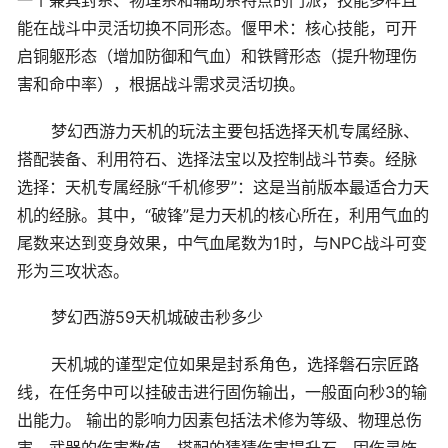
能在战斗中灵活切换不同形态。偃甲术：核心技能，可开
启铜躯形态（增加防御和气血）和铁臂形态（提升物理伤
害和命中率），根据战斗需求灵活切换。
梦幻西游力天机的玩法主要包括选择天机专属经脉、
搭配装备、利用符石、选择法宝以及控制战斗节奏。经脉
选择：天机专属经脉“千机修罗”：这是当前版本最适合力天
机的经脉。其中，“破锋”是力天机的核心所在，利用气血的
尾数来达到变身效果，中气血尾数为1时，与NPC战斗可变
形为三攻状态。
梦幻西游59天机城破击秒多少
天机城的谨型定位如果是封系角色，选择磐石宗匠路
线，在任务中可以挂破击进行固伤输出，一般面向秒3的输
出能力。 输出的影响力因素包括法术修为等级、物理总伤
害、武器的伤害数值、搭配的猜猜伤害提升石、固伤灵饰