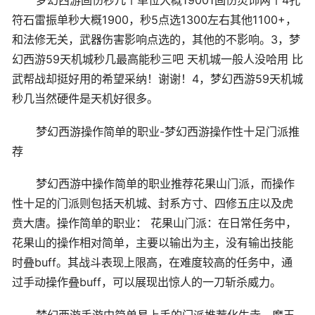
梦幻西游固伤秒几个单位大概19001固伤灵饰两个4孔
符石雷振单秒大概1900，秒5点选1300左右其他1100+，
和法修无关，武器伤害影响点选的，其他的不影响。3，梦
幻西游59天机城秒几最高能秒三吧 天机城一般人没哈用 比
武帮战却挺好用的希望采纳！谢谢！4，梦幻西游59天机城
秒几当然硬件是天机好很多。
梦幻西游操作简单的职业-梦幻西游操作性十足门派推
荐
梦幻西游中操作简单的职业推荐花果山门派，而操作
性十足的门派则包括天机城、封系方寸、四修五庄以及虎
贲大唐。操作简单的职业： 花果山门派：在日常任务中，
花果山的操作相对简单，主要以输出为主，没有输出技能
时叠buff。其战斗表现上限高，在难度较高的任务中，通
过手动操作叠buff，可以展现出惊人的一刀斩杀威力。