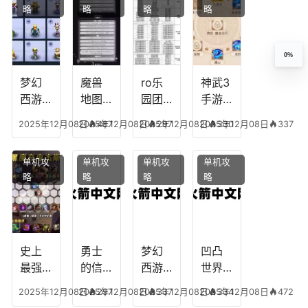
略
略
略
略
王者
纪元
我心
地下
最强
最强
剧情
城剑
的主
文本
神用
0%
播
什么
装备
梦幻
魔兽
ro乐
神武3
西游
地图
园团
手游
生肖
乔的
装备
龙宫
2025年12月08日
2025年12月08日
487
2025年12月08日
297
2025年12月08日
330
337
下
任务
附
辅助
凡，
攻
魔，
技能
单机攻
单机攻
单机攻
单机攻
梦幻
略，
乐园
加
略
略
略
略
十二
魔兽
团装
点，
生肖
世界
备任
神武
乔拉
务
手游
克
辅助
龙宫
史上
勇士
梦幻
凹凸
怎么
最强
的信
西游
世界
玩
的法
仰宠
手游
手游
2025年12月08日
2025年12月08日
297
2025年12月08日
337
2025年12月08日
334
472
师阵
物技
炼丹
全部