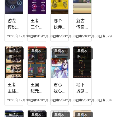
游龙
王者
哪个
复古
传说
三个
伙伴
传奇
人物
技能
有失
英雄
2025年12月08日
2025年12月08日
319
2025年12月08日
366
2025年12月08日
316
329
技
加
心符
平民
能，
点，
技
搭配
单机攻
单机攻
单机攻
单机攻
游龙
王者
能，
阵
略
略
略
略
传说
技能
失心
容，
多少
可以
符命
复古
级能
放三
中后
传奇
挖矿
个是
附加
英雄
什么
五雷
版哪
王者
王国
君心
地下
模式
个组
主播
纪元
我心
城剑
合适
最强
阵容
不回
神技
2025年12月08日
2025年12月08日
371
2025年12月08日
367
2025年12月08日
356
334
合平
阵容
搭
宫攻
能加
民
搭
配，
略，
点
单机攻
单机攻
单机攻
单机攻
配，
王国
君心
图，