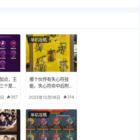
单机攻略
加点，王
哪个伙伴有失心符技
三个是什
能，失心符命中后附加
五雷
357
314
8日
2025年12月08日
单机攻略