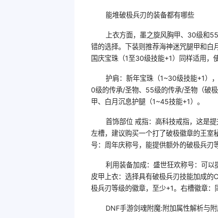
能堆破极兵刃的装备都有哪些
上衣方面，墨之旋风胸甲、30级和5
错的选择。下装则推荐海神迷咒腿甲和白月
国庆宝珠（1至30级技能+1）同样适用
护肩：新年宝珠（1~30级技能+1
0级的传承/圣物、55级的传承/圣物（破
甲、白月沉息护腿（1~45技能+1）。
首饰部位 戒指：高科技戒指，这是提
左槽，建议购买一个打了破极徽章的王室
号：周年庆称号，能提供额外的破极兵刃
利用装备加成：盛世狂欢称号：可以提
皮甲上衣：选择具有破极兵刃技能加成的C
极兵刃等级的徽章，至少+1。右槽徽章：
DNF手游剑魂附魔:附加属性解析与