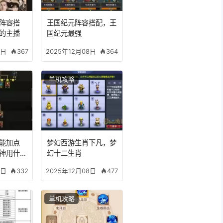
阵容搭
王国纪元阵容搭配，王
的主播
国纪元最强
367
364
8日
2025年12月08日
单机攻略
能加点
梦幻西游生肖下凡，梦
神用什么
幻十二生肖
332
477
8日
2025年12月08日
单机攻略