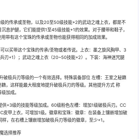
5级的传承或圣物，以及20至50级技能+2的武动之魂上衣，都是不
沉息护腿，它们能提供1至45级技能+1的效果。对于腰带和鞋子，
，使用带有这个宝珠的传承或圣物也能获得相同的加成效果。
），可以买带这个宝珠的传承/圣物或者传说。上衣：墨之旋风胸甲、3
极兵刃+1）；武动之魂上衣（20~50技能+2）。下装：海神迷咒腿
升破极兵刃等级的一个有效选择。特殊装备部位 左槽：王室之秘籍
秘籍，这样能最大程度地提升破极兵刃的等级。其他提升方式 称
等级加成。
供+3级的技能等级加成。60级粉色左槽：增加1级破极兵刃。CC
C皮甲上衣，可增加1级。徽章和宝珠：徽章：在装备上镶嵌增加破
同样，在右槽上镶嵌增加破极兵刃等级的徽章，至少+1。
附魔选择推荐