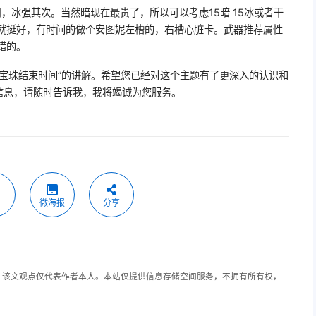
，冰强其次。当然暗现在最贵了，所以可以考虑15暗 15冰或者干
的就挺好，有时间的做个安图妮左槽的，右槽心脏卡。武器推荐属性
错的。
能宝珠结束时间”的讲解。希望您已经对这个主题有了更深入的认识和
信息，请随时告诉我，我将竭诚为您服务。
微海报
分享
，该文观点仅代表作者本人。本站仅提供信息存储空间服务，不拥有所有权，