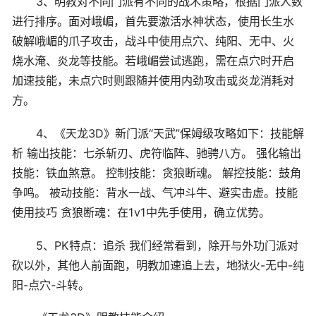
3、明教对不同门派有不同的战术策略，根据门派人数
进行排序。面对峨嵋，首先要激活水神状态，使用长生水
破解峨嵋的爪子攻击，战斗中使用点穴、纯阳、无中、火
烧水淹、炎龙等技能。若峨嵋尝试逃跑，需在点穴时开启
加速技能，未点穴时则跟随并使用内劲攻击或炎龙消耗对
方。
4、《天龙3D》新门派“天武”保姆级攻略如下：技能解
析 输出技能：七杀斩刃、虎符临阵、驰骋八方。 强化输出
技能：铁血煞意。 控制技能：贪狼断魂。 解控技能：鼓角
争鸣。 被动技能：背水一战、气冲斗牛、避实击虚。技能
使用技巧 贪狼断魂：在1v1中先手使用，确立优势。
5、PK特点：追杀 我们经常看到，除开与外功门派对
砍以外，其他人前面跑，明教加速追上去，地狱火-无中-纯
阳-点穴-斗转。