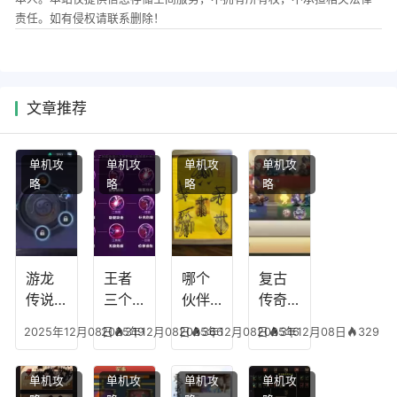
责任。如有侵权请联系删除！
文章推荐
单机攻
单机攻
单机攻
单机攻
略
略
略
略
游龙
王者
哪个
复古
传说
三个
伙伴
传奇
人物
技能
有失
英雄
2025年12月08日
2025年12月08日
319
2025年12月08日
366
2025年12月08日
316
329
技
加
心符
平民
能，
点，
技
搭配
单机攻
单机攻
单机攻
单机攻
游龙
王者
能，
阵