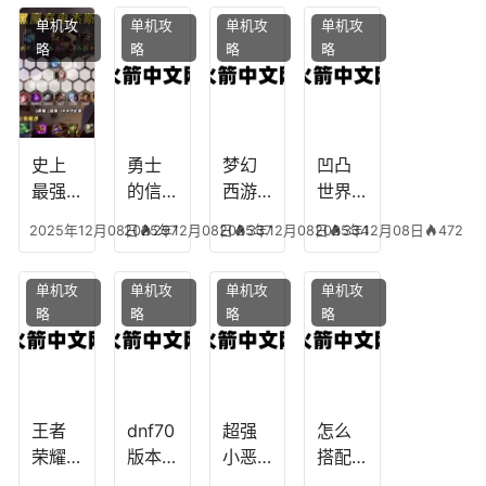
凡，
攻
魔，
技能
单机攻
单机攻
单机攻
单机攻
梦幻
略，
乐园
加
略
略
略
略
十二
魔兽
团装
点，
生肖
世界
备任
神武
乔拉
务
手游
克
辅助
龙宫
史上
勇士
梦幻
凹凸
怎么
最强
的信
西游
世界
玩
的法
仰宠
手游
手游
2025年12月08日
2025年12月08日
297
2025年12月08日
337
2025年12月08日
334
472
师阵
物技
炼丹
全部
容搭
能，
炉攻
阵容
单机攻
单机攻
单机攻
单机攻
配，
勇士
略，
搭
略
略
略
略
最强
的信
梦幻
配，
法师
仰宠
西游
凹凸
出装
物装
手游
世界
备哪
炼丹
手游
个好
炉攻
阵容
王者
dnf70
超强
怎么
略图
搭配
荣耀S
版本
小恶
搭配
破茧
8阿柯
女弹
魔阵
学术