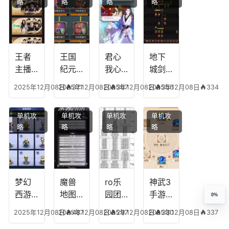
略
略
略
略
传说
技能
失心
容，
多少
可以
符命
复古
级能
放三
中后
传奇
挖矿
个是
附加
英雄
什么
五雷
版哪
王者
王国
君心
地下
模式
个组
主播
纪元
我心
城剑
合适
最强
阵容
不回
神技
2025年12月08日
2025年12月08日
371
2025年12月08日
367
2025年12月08日
356
334
合平
阵容
搭
宫攻
能加
民
搭
配，
略，
点
单机攻
单机攻
单机攻
单机攻
配，
王国
君心
图，
略
略
略
略
王者
纪元
我心
地下
最强
最强
剧情
城剑
的主
文本
神用
播
什么
装备
梦幻
魔兽
ro乐
神武3
西游
地图
园团
手游
0%
生肖
乔的
装备
龙宫
2025年12月08日
2025年12月08日
487
2025年12月08日
297
2025年12月08日
330
337
下
任务
附
辅助