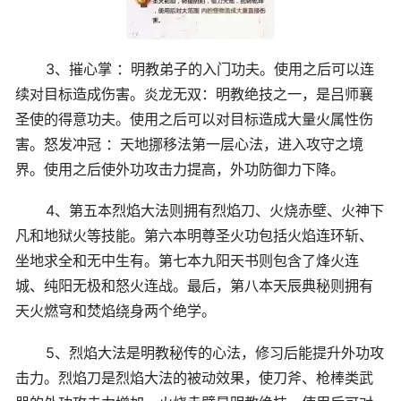
3、摧心掌 ：明教弟子的入门功夫。使用之后可以连
续对目标造成伤害。炎龙无双：明教绝技之一，是吕师襄
圣使的得意功夫。使用之后可以对目标造成大量火属性伤
害。怒发冲冠 ：天地挪移法第一层心法，进入攻守之境
界。使用之后使外功攻击力提高，外功防御力下降。
4、第五本烈焰大法则拥有烈焰刀、火烧赤壁、火神下
凡和地狱火等技能。第六本明尊圣火功包括火焰连环斩、
坐地求全和无中生有。第七本九阳天书则包含了烽火连
城、纯阳无极和怒火连战。最后，第八本天辰典秘则拥有
天火燃穹和焚焰绕身两个绝学。
5、烈焰大法是明教秘传的心法，修习后能提升外功攻
击力。烈焰刀是烈焰大法的被动效果，使刀斧、枪棒类武