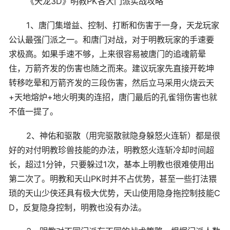
《天龙3D》明教PK各大门派实战攻略
1、唐门集增益、控制、打断和伤害于一身，天龙玩家
公认最强门派之一。和唐门对战，对于明教玩家的手速要
求极高。如果手速不够，上来很容易被唐门的追魂箭晕
住，万箭齐发的伤害也随之而来。建议玩家先直接开乾坤
转移吃晕和万箭齐发的三段伤害，然后立马采用火烧云天
+天地熔炉+地火明夷的连招，唐门最后的孔雀翎伤害也就
不值一提了。
2、神佑和驱散（用完驱散就隐身躲怒火连斩）都是很
好的对付明教珍兽技能的办法，明教怒火连斩冷却时间超
长，超过1分钟，只要躲过1次，基本上明教也很难使用出
第二次了。明教和天山PK时并不占优势，甚至一些打法猥
琐的天山少侠还具有极大优势，天山使用隐身拖控制技能C
D，反复隐身控制，明教也没有办法。