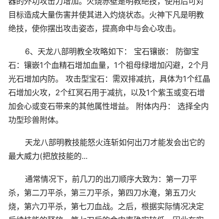
器的外功攻击力增加。火烧赤壁是明教绝技，使用后可对
目标造成大量伤害并使其进入灼烧状态。火神下凡是明教
绝技，使你摆出攻击姿态，提高命中与会心攻击。
6、天龙八部明教全攻略如下： 宝石镶嵌： 防御宝
石：镶嵌1个血精石增加血量，1个祖母绿增加闪避，2个月
光石增加内防。 攻击型宝石：需双排减抗，具体为1个红晶
石增加火攻，2个红冥石用于减抗，以及1个紫玉或变石增
加会心或变石带来的其他属性增益。 附体内丹： 选择全内
功型珍兽附体。
天龙八部明教技能怒火连斩如何出刀才能发会出它的
最大威力(把放技能的...
通常情况下，前几刀的出刀顺序大致为：第一刀平
杀，第二刀平杀，第三刀平杀，第四刀水淹，第五刀火
烧，第六刀平杀，第七刀血战。之后，根据实际情况决定