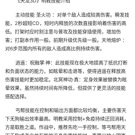
《天龙3D》明教技能介绍
主动技能 圣火功 ：对单个敌人造成较高伤害。瞬发技
能，2秒超短CD，短时内释放的次数直接影响着伤害的高
低。打架时应时刻注意与普攻及技能穿插使用，增加伤
害；打副本作用一般。前期升级优先级一般。天地熔炉 ：
对6步范围内所有的敌人造成高比例持续伤害。
逍遥：祝融掌·神：此技能现在极大地提高了抵抗打断
和负面状态的能力，如眩晕和击退等，使得逍遥在释放高
伤害技能时更加稳定。北冥神功·真：定身效果被替换为眩
晕效果，虽然持续时间有所降低，但提供了更灵活的技能
搭配选择。
丐帮技能在控制和输出方面都比较均衡，主要伤害天
下无狗输出效率最高。明教采用控制+免疫持续迂回消耗，
方是取胜之道。作战中，推荐先吃一手控制，等丐帮用天