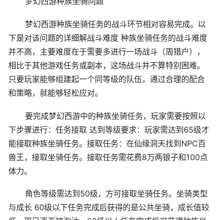
梦幻西游种族坐骑问题
梦幻西游种族坐骑任务的战斗环节相对容易完成。以
下是对该问题的详细解战斗难度 种族坐骑任务的战斗难度
并不高，主要难度在于需要多进行一场战斗（周猎户），
相比于其他游戏任务或副本，这场战斗并不算特别困难。
只要玩家能够组建起一个同等级的队伍，通过合理的配合
和策略，就能够轻松应对。
要完成梦幻西游中的种族坐骑任务，玩家需要按照以
下步骤进行：任务接取 达到等级要求：玩家需达到65级才
能接取种族坐骑任务。接取任务：在仙缘洞天找到NPC百
兽王，接取坐骑任务。接取任务需花费8万两银子和100点
体力。
角色等级需达到50级，方可接取坐骑任务。坐骑类型
与成长 60级以下任务完成后获得的是公共坐骑，成长值较