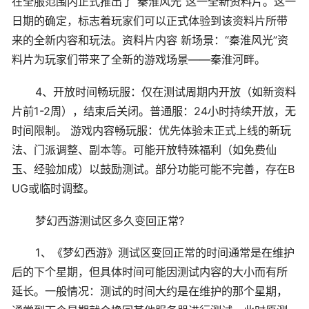
在全服范围内正式推出了“秦淮风光”这一全新资料片。这一
日期的确定，标志着玩家们可以正式体验到该资料片所带
来的全新内容和玩法。资料片内容 新场景：“秦淮风光”资
料片为玩家们带来了全新的游戏场景——秦淮河畔。
4、开放时间畅玩服：仅在测试周期内开放（如新资料
片前1-2周），结束后关闭。普通服：24小时持续开放，无
时间限制。 游戏内容畅玩服：优先体验未正式上线的新玩
法、门派调整、副本等。可能开放特殊福利（如免费仙
玉、经验加成）以鼓励测试。部分功能可能不完善，存在B
UG或临时调整。
梦幻西游测试区多久变回正常?
1、《梦幻西游》测试区变回正常的时间通常是在维护
后的下个星期，但具体时间可能因测试内容的大小而有所
延长。一般情况：测试的时间大约是在维护的那个星期，