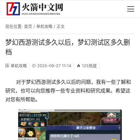
现在位置:
首页
/
单机攻略
/ 正文
梦幻西游测试多久以后，梦幻测试区多久删
档
单机攻略
2025-09-27 11:14
125热度
对于梦幻西游测试多久以后的问题，我有一些了解和
研究，也可以向您推荐一些专业资料和研究成果。希望这
对您有所帮助。