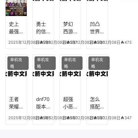
生肖
世界
备任
神武
乔拉
务
手游
克
辅助
龙宫
史上
勇士
梦幻
凹凸
怎么
最强
的信
西游
世界
玩
的法
仰宠
手游
手游
2025年12月08日
2025年12月08日
298
2025年12月08日
337
2025年12月08日
336
473
师阵
物技
炼丹
全部
容搭
能，
炉攻
阵容
单机攻
单机攻
单机攻
单机攻
配，
勇士
略，
搭
略
略
略
略
最强
的信
梦幻
配，
法师
仰宠
西游
凹凸
出装
物装
手游
世界
备哪
炼丹
手游
个好
炉攻
阵容
王者
dnf70
超强
怎么
略图
搭配
荣耀S
版本
小恶
搭配
破茧
8阿柯
女弹
魔阵
学术
2025年12月08日
2025年12月08日
365
2025年12月08日
550
2025年12月08日
330
347
攻
药装
容搭
专家
略，
备，7
配攻
阵容
王者
0版本
略，
装