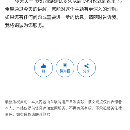
今天关于“梦幻西游测试多久以后”的讨论就到这里了。
希望通过今天的讲解，您能对这个主题有更深入的理解。
如果您有任何问题或需要进一步的信息，请随时告诉我。
我将竭诚为您服务。
赞
微海报
分享
最新版权声明：本文内容由互联网用户自发贡献，该文观点仅代表作者
本人。本站仅提供信息存储空间服务，不拥有所有权，不承担相关法律
责任。如有侵权请联系删除！