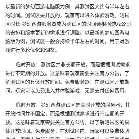
以最新的梦幻西游电脑版为例，其测试区大约有半年左右
的时间。测试区是开放的，玩家可以进入体验游戏。测试
区时长 梦幻西游服务器成为测试区的时间会根据游戏公司
的安排和版本更新的需求进行调整。以最新的梦幻西游电
脑版为例，测试区一般会持续半年左右的时间，用于对游
戏进行多轮优化和调整。
临时开放：测试区并非长期开放，而是根据测试需求
进行不定期的开放。这意味着玩家需要关注官方公告，了
解测试区的具体开放时间。免费服务器：在测试区开放期
间，玩家可以免费进入并体验游戏，无需支付任何费用。
临时开放：梦幻西游测试区是临时开放的服务器，其
开放时间并不固定，而是根据测试需求进行不定期的开
放。这意味着玩家需要关注官方公告，以了解测试区的具
体开放时间。免费服务：在测试区内，玩家可以免费体验