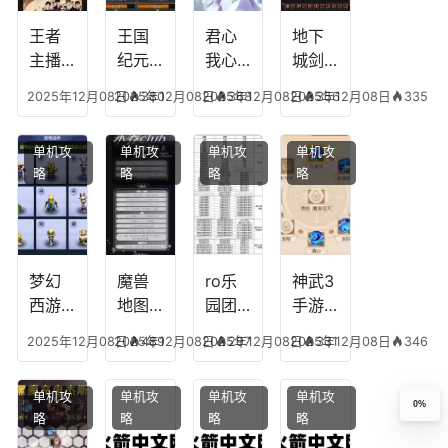
挖矿
个是
附加
英雄
什么
五雷
版哪
王者
王国
君心
地下
模式
个组
主播
纪元
我心
城剑
合适
最强
阵容
不回
神技
2025年12月08日
2025年12月08日
380
2025年12月08日
368
2025年12月08日
356
335
合平
阵容
搭
宫攻
能加
民
搭
配，
略，
点
单机攻
单机攻
单机攻
单机攻
配，
王国
君心
图，
略
略
略
略
王者
纪元
我心
地下
最强
最强
剧情
城剑
的主
文本
神用
播
什么
装备
梦幻
魔兽
ro乐
神武3
西游
地图
园团
手游
生肖
乔的
装备
龙宫
2025年12月08日
2025年12月08日
489
2025年12月08日
297
2025年12月08日
331
346
下
任务
附
辅助
凡，
攻
魔，
技能
单机攻
单机攻
单机攻
单机攻
梦幻
略，
乐园
加
0%
略
略
略
略
十二
魔兽
团装
点，