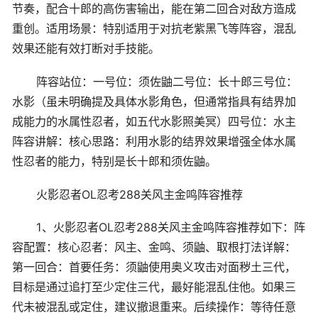
节奏，配合十郎的高伤害输出，能在第二回合对敌方造成
重创。适用场景：特别适用于对抗老紫黑飞等阵容，混乱
效果还能有效打断对手技能。
阵容站位：一号位：须佐鼬二号位：长十郎三号位：
水影（虽未明确提及具体水影角色，但通常指具有结界加
成能力的水属性忍者，如五代水影照美冥）四号位：水主
阵容讲解：核心思路：利用水影的结界效果增强全体水属
性忍者的能力，特别是长十郎和须佐鼬。
火影忍者OL忍考288关风主金鸣阵容推荐
1、火影忍者OL忍考288关风主金鸣阵容推荐如下：阵
容配置：核心忍者：风主、金鸣、须鼬、取根打法详解：
第一回合：首要任务：须鼬使用奥义攻击对面秽土三代，
目标是通过追打至少定住三代，最好能混乱住他。如果三
代未被混乱或定住，建议撤退重来。后续操作：等待任意