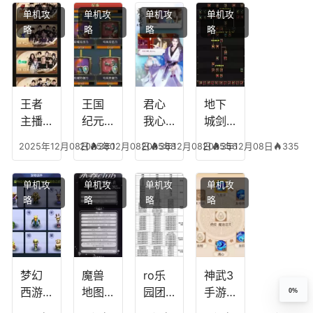
能，
点，
技
搭配
单机攻
单机攻
单机攻
单机攻
游龙
王者
能，
阵
略
略
略
略
传说
技能
失心
容，
多少
可以
符命
复古
级能
放三
中后
传奇
挖矿
个是
附加
英雄
什么
五雷
版哪
王者
王国
君心
地下
模式
个组
主播
纪元
我心
城剑
合适
最强
阵容
不回
神技
2025年12月08日
2025年12月08日
380
2025年12月08日
368
2025年12月08日
356
335
合平
阵容
搭
宫攻
能加
民
搭
配，
略，
点
单机攻
单机攻
单机攻
单机攻
配，
王国
君心
图，
略
略
略
略
王者
纪元
我心
地下
最强
最强
剧情
城剑
的主
文本
神用
播
什么
装备
梦幻
魔兽
ro乐
神武3
西游
地图
园团
手游
0%
生肖
乔的
装备
龙宫