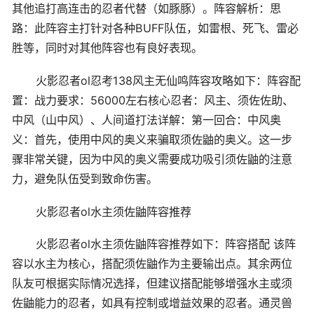
其他追打高连击的忍者代替（如豚豚）。阵容解析：思
路：此阵容主打针对各种BUFF队伍，如雷根、死飞、雷必
胜等，同时对其他阵容也有良好表现。
火影忍者ol忍考138风主无仙鸣阵容攻略如下：阵容配
置：战力要求：56000左右核心忍者：风主、须佐佐助、
中风（山中风）、人间道打法详解：第一回合：中风奥
义：首先，使用中风的奥义来骗取须佐鼬的奥义。这一步
骤非常关键，因为中风的奥义需要成功吸引须佐鼬的注意
力，避免队伍受到致命伤害。
火影忍者ol水主须佐鼬阵容推荐
火影忍者ol水主须佐鼬阵容推荐如下：阵容搭配 该阵
容以水主为核心，搭配须佐鼬作为主要输出点。其余两位
队友可根据实际情况选择，但建议搭配能够增强水主或须
佐鼬能力的忍者，如具有控制或增益效果的忍者。通灵兽