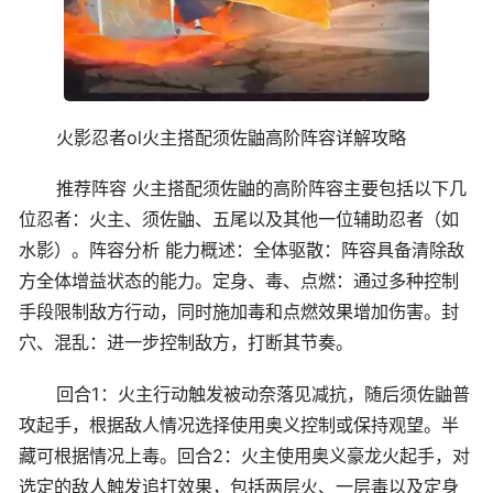
火影忍者ol火主搭配须佐鼬高阶阵容详解攻略
推荐阵容 火主搭配须佐鼬的高阶阵容主要包括以下几
位忍者：火主、须佐鼬、五尾以及其他一位辅助忍者（如
水影）。阵容分析 能力概述：全体驱散：阵容具备清除敌
方全体增益状态的能力。定身、毒、点燃：通过多种控制
手段限制敌方行动，同时施加毒和点燃效果增加伤害。封
穴、混乱：进一步控制敌方，打断其节奏。
回合1：火主行动触发被动奈落见减抗，随后须佐鼬普
攻起手，根据敌人情况选择使用奥义控制或保持观望。半
藏可根据情况上毒。回合2：火主使用奥义豪龙火起手，对
选定的敌人触发追打效果，包括两层火、一层毒以及定身