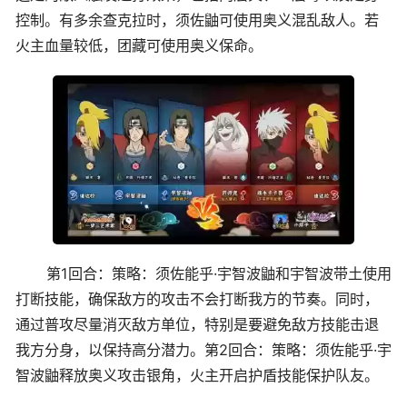
控制。有多余查克拉时，须佐鼬可使用奥义混乱敌人。若
火主血量较低，团藏可使用奥义保命。
第1回合：策略：须佐能乎·宇智波鼬和宇智波带土使用
打断技能，确保敌方的攻击不会打断我方的节奏。同时，
通过普攻尽量消灭敌方单位，特别是要避免敌方技能击退
我方分身，以保持高分潜力。第2回合：策略：须佐能乎·宇
智波鼬释放奥义攻击银角，火主开启护盾技能保护队友。