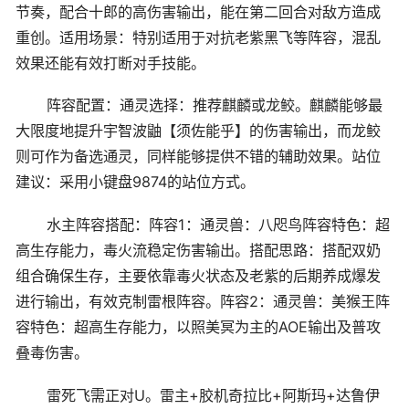
节奏，配合十郎的高伤害输出，能在第二回合对敌方造成
重创。适用场景：特别适用于对抗老紫黑飞等阵容，混乱
效果还能有效打断对手技能。
阵容配置：通灵选择：推荐麒麟或龙鲛。麒麟能够最
大限度地提升宇智波鼬【须佐能乎】的伤害输出，而龙鲛
则可作为备选通灵，同样能够提供不错的辅助效果。站位
建议：采用小键盘9874的站位方式。
水主阵容搭配：阵容1：通灵兽：八咫鸟阵容特色：超
高生存能力，毒火流稳定伤害输出。搭配思路：搭配双奶
组合确保生存，主要依靠毒火状态及老紫的后期养成爆发
进行输出，有效克制雷根阵容。阵容2：通灵兽：美猴王阵
容特色：超高生存能力，以照美冥为主的AOE输出及普攻
叠毒伤害。
雷死飞需正对U。雷主+胶机奇拉比+阿斯玛+达鲁伊