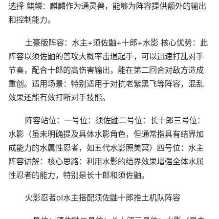
选择 麒麟：麒麟作为通灵兽，能够为阵容提供额外的输出
和控制能力。
土豪版阵容：水主+须佐鼬+十郎+水影 核心优势：此
阵容以须佐鼬的普攻大概率击退起手，可以迅速打乱对手
节奏，配合十郎的高伤害输出，能在第二回合对敌方造成
重创。适用场景：特别适用于对抗老紫黑飞等阵容，混乱
效果还能有效打断对手技能。
阵容站位：一号位：须佐鼬二号位：长十郎三号位：
水影（虽未明确提及具体水影角色，但通常指具有结界加
成能力的水属性忍者，如五代水影照美冥）四号位：水主
阵容讲解：核心思路：利用水影的结界效果增强全体水属
性忍者的能力，特别是长十郎和须佐鼬。
火影忍者ol水主搭配须佐鼬十郎推土机队阵容