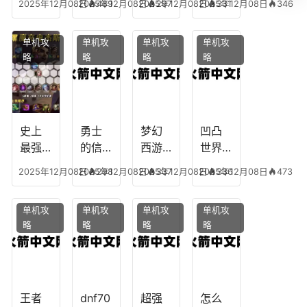
2025年12月08日
2025年12月08日
489
2025年12月08日
297
2025年12月08日
331
346
下
任务
附
辅助
凡，
攻
魔，
技能
单机攻
单机攻
单机攻
单机攻
梦幻
略，
乐园
加
略
略
略
略
十二
魔兽
团装
点，
生肖
世界
备任
神武
乔拉
务
手游
克
辅助
龙宫
史上
勇士
梦幻
凹凸
怎么
最强
的信
西游
世界
玩
的法
仰宠
手游
手游
2025年12月08日
2025年12月08日
298
2025年12月08日
337
2025年12月08日
336
473
师阵
物技
炼丹
全部
容搭
能，
炉攻
阵容
单机攻
单机攻
单机攻
单机攻
配，
勇士
略，
搭
略
略
略
略
最强
的信
梦幻
配，
法师
仰宠
西游
凹凸
出装
物装
手游
世界
备哪
炼丹
手游
个好
炉攻
阵容
王者
dnf70
超强
怎么