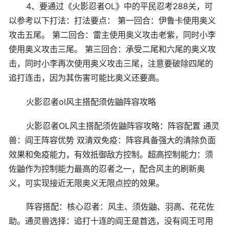
4、要通过《火影忍者OL》中的平民忍考288关，可
以参考以下打法：打法要点： 第一回合：伊鲁卡使用奥义
攻击五尾。 第二回合：雷主使用奥义攻击老紫，同时小李
使用奥义攻击三尾。 第三回合：承受二尾和六尾的奥义攻
击，同时小李再次使用奥义攻击三尾，注意要破除四尾的
追打连击，因为其伤害可能比奥义还要高。
火影忍者ol风主搭配须佐鼬阵容攻略
火影忍者OL风主搭配须佐鼬阵容攻略：阵容配置 通灵
兽：阎王阵容优势 双清双免疫：阵容具备强大的清除负面
效果和免疫能力，有效抵御敌方控制。超高控制能力：须
佐鼬作为控制能力最高的忍者之一，配合风主的刷新奥
义，可实现接近无限奥义无限点控的效果。
阵容搭配：核心忍者：风主、须佐鼬、羽高、花花佐
助。通灵兽选择：追打十连的阎王是首选，没有阎王可用