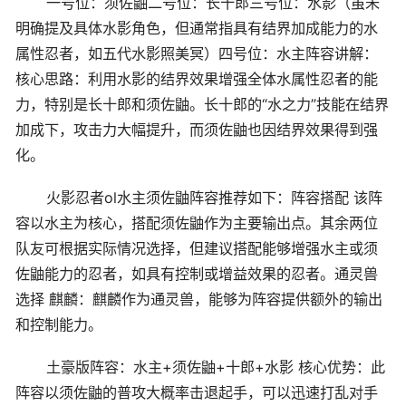
一号位：须佐鼬二号位：长十郎三号位：水影（虽未
明确提及具体水影角色，但通常指具有结界加成能力的水
属性忍者，如五代水影照美冥）四号位：水主阵容讲解：
核心思路：利用水影的结界效果增强全体水属性忍者的能
力，特别是长十郎和须佐鼬。长十郎的“水之力”技能在结界
加成下，攻击力大幅提升，而须佐鼬也因结界效果得到强
化。
火影忍者ol水主须佐鼬阵容推荐如下：阵容搭配 该阵
容以水主为核心，搭配须佐鼬作为主要输出点。其余两位
队友可根据实际情况选择，但建议搭配能够增强水主或须
佐鼬能力的忍者，如具有控制或增益效果的忍者。通灵兽
选择 麒麟：麒麟作为通灵兽，能够为阵容提供额外的输出
和控制能力。
土豪版阵容：水主+须佐鼬+十郎+水影 核心优势：此
阵容以须佐鼬的普攻大概率击退起手，可以迅速打乱对手