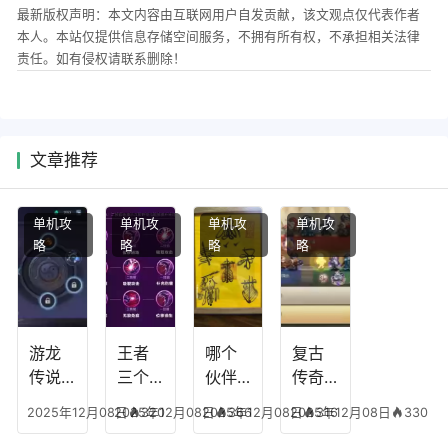
最新版权声明：本文内容由互联网用户自发贡献，该文观点仅代表作者
本人。本站仅提供信息存储空间服务，不拥有所有权，不承担相关法律
责任。如有侵权请联系删除！
文章推荐
单机攻
单机攻
单机攻
单机攻
略
略
略
略
游龙
王者
哪个
复古
传说
三个
伙伴
传奇
人物
技能
有失
英雄
2025年12月08日
2025年12月08日
320
2025年12月08日
366
2025年12月08日
316
330
技
加
心符
平民