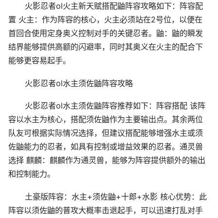
火影忍者ol火主新天赋搭配鼬阵容攻略如下：阵容配
置 火主：作为阵容的核心，火主必须站在2号位，以便在
首回合使用定身奥义控制对手的关键忍者。鼬：鼬的瞬发
结界能够提供高额的闪避率，同时其奥义在火主的配合下
能够更容易起手。
火影忍者ol水主须佐鼬阵容攻略
火影忍者ol水主须佐鼬阵容推荐如下：阵容搭配 该阵
容以水主为核心，搭配须佐鼬作为主要输出点。其余两位
队友可根据实际情况选择，但建议搭配能够增强水主或须
佐鼬能力的忍者，如具有控制或增益效果的忍者。通灵兽
选择 麒麟：麒麟作为通灵兽，能够为阵容提供额外的输出
和控制能力。
土豪版阵容：水主+须佐鼬+十郎+水影 核心优势：此
阵容以须佐鼬的普攻大概率击退起手，可以迅速打乱对手