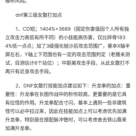
楼听风雨。
dnf第三级女散打加点
1、CD短；1404%+3689（固定伤害值因个人所有独
立攻击力高低有所不同）的小技能高伤害，仅比碎骨183
4%低一点点；加了3级强化抛沙后攻击范围广，基本X轴半
屏左右，Y轴上下范围也有一定的攻击范围判定（老猪未测
试，目测估计6个站位）；中距离攻击手段，从此女散打不
再只有近身攻击手段。
2、DNF女散打技能加点建议如下：升龙拳的加点：重
要性：升龙拳在长图作战中的秒伤较高，更重要的是它具
有拉怪的作用。升龙拳配合寸闪，基本上遇到一些非建筑
怪可以必中拉过来，因此在技能加点上可以考虑优先加满
升龙拳，特别是在搭配脉冲管时，可以考虑舍去铁山靠来
加满升龙拳。