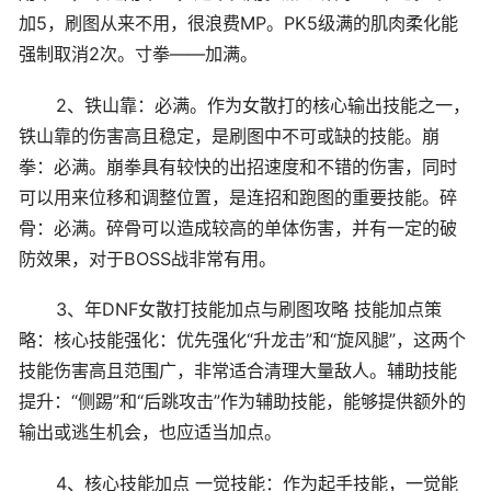
加5，刷图从来不用，很浪费MP。PK5级满的肌肉柔化能
强制取消2次。寸拳——加满。
2、铁山靠：必满。作为女散打的核心输出技能之一，
铁山靠的伤害高且稳定，是刷图中不可或缺的技能。崩
拳：必满。崩拳具有较快的出招速度和不错的伤害，同时
可以用来位移和调整位置，是连招和跑图的重要技能。碎
骨：必满。碎骨可以造成较高的单体伤害，并有一定的破
防效果，对于BOSS战非常有用。
3、年DNF女散打技能加点与刷图攻略 技能加点策
略：核心技能强化：优先强化“升龙击”和“旋风腿”，这两个
技能伤害高且范围广，非常适合清理大量敌人。辅助技能
提升：“侧踢”和“后跳攻击”作为辅助技能，能够提供额外的
输出或逃生机会，也应适当加点。
4、核心技能加点 一觉技能：作为起手技能，一觉能