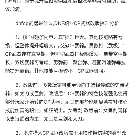
的作用，对于提升连招流畅度和清怪效率非常有帮助，建
议加满。
dnfcp武器是什么,DNF职业CP武器改版提升分析
1、核心技能“闪电之舞”提升巨大。其他技能略有亏
损，但整体提升幅度大，必选CP武器。男散打（武极）：
CP武器存在真空期，但可切武器打极限爆发。单带空档期
长，双切武器可考虑。男弹药：聚合弹、凝固汽油弹等技
能提升离谱。其他技能亏损较小，CP武器极强。
2、改版前：多数玩家可能更倾向于选择传统的史诗武
器，如太刀或巨剑。改版后：CP武器的特色技能强化使得
部分玩家开始转向CP武器，尤其是那些能够显著提升核心
技能伤害的职业，如狂战士。女鬼剑 改版前：女鬼剑同样
以史诗武器为主，尤其是巨剑和太刀。
3、本次猎人CP武器改版属于用操作换伤害的类型改