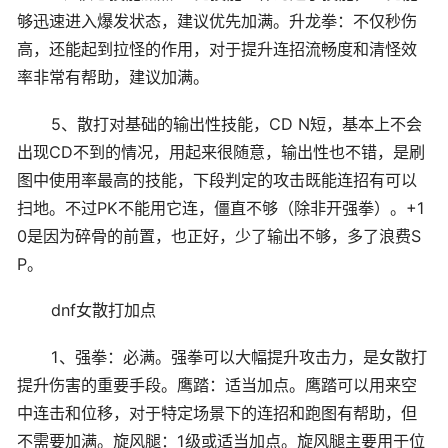
够迅速进入爆发状态，建议优先加满。升龙拳：不仅秒伤
高，还能起到拉怪的作用，对于提升连招流畅度和清怪效
率非常有帮助，建议加满。
5、散打对基础的输出性技能，CD N短，基本上不会
出现CD不到的情况，用起来很随意，输出性也不错，是刷
图中使用率最高的技能，下段判定的攻击既能连招有可以
扫地。不过PK不能用它连，僵直不够（除非开强拳）。+1
0是因为碎骨的前置，也正好，少了输出不够，多了浪费S
P。
dnf女散打加点
1、强拳：必满。强拳可以大幅提升攻击力，是女散打
提升伤害的重要手段。鹰踏：适当加点。鹰踏可以用来空
中连击和位移，对于特定场景下的连招和跑图有帮助，但
不需要加满。旋风腿：1级或适当加点。旋风腿主要用于位