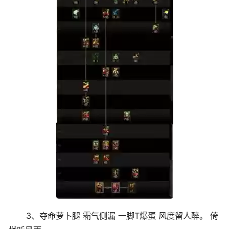
3、夺命萝卜腿 霸气侧漏 一脚T爆蛋 风度留人醉。 倚