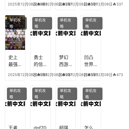
生肖
乔的
装备
龙宫
2025年12月08日
2025年12月08日
489
2025年12月08日
297
2025年12月08日
331
337
下
任务
附
辅助
凡，
攻
魔，
技能
单机攻
单机攻
单机攻
单机攻
梦幻
略，
乐园
加
略
略
略
略
十二
魔兽
团装
点，
生肖
世界
备任
神武
乔拉
务
手游
克
辅助
龙宫
史上
勇士
梦幻
凹凸
怎么
最强
的信
西游
世界
玩
的法
仰宠
手游
手游
2025年12月08日
2025年12月08日
298
2025年12月08日
337
2025年12月08日
335
473
师阵
物技
炼丹
全部
容搭
能，
炉攻
阵容
单机攻
单机攻
单机攻
单机攻
配，
勇士
略，
搭
略
略
略
略
最强
的信
梦幻
配，
法师
仰宠
西游
凹凸
出装
物装
手游
世界
备哪
炼丹
手游
个好
炉攻
阵容
王者
dnf70
超强
怎么