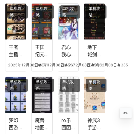
能，
点，
技
搭配
单机攻
单机攻
单机攻
单机攻
游龙
王者
能，
阵
略
略
略
略
传说
技能
失心
容，
多少
可以
符命
复古
级能
放三
中后
传奇
挖矿
个是
附加
英雄
什么
五雷
版哪
王者
王国
君心
地下
模式
个组
主播
纪元
我心
城剑
合适
最强
阵容
不回
神技
2025年12月08日
2025年12月08日
371
2025年12月08日
367
2025年12月08日
356
335
合平
阵容
搭
宫攻
能加
民
搭
配，
略，
点
单机攻
单机攻
单机攻
单机攻
配，
王国
君心
图，
略
略
略
略
王者
纪元
我心
地下
最强
最强
剧情
城剑
的主
文本
神用
播
什么
0%
装备
梦幻
魔兽
ro乐
神武3
西游
地图
园团
手游