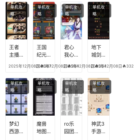
能，
点，
技
搭配
单机攻
单机攻
单机攻
单机攻
游龙
王者
能，
阵
略
略
略
略
传说
技能
失心
容，
多少
可以
符命
复古
级能
放三
中后
传奇
挖矿
个是
附加
英雄
什么
五雷
版哪
王者
王国
君心
地下
模式
个组
主播
纪元
我心
城剑
合适
最强
阵容
不回
神技
2025年12月08日
2025年12月08日
367
2025年12月08日
364
2025年12月08日
354
332
合平
阵容
搭
宫攻
能加
民
搭
配，
略，
点
单机攻
单机攻
单机攻
单机攻
配，
王国
君心
图，
略
略
略
略
王者
纪元
我心
地下
最强
最强
剧情
城剑
的主
文本
神用
播
什么
装备
梦幻
魔兽
ro乐
神武3
西游
地图
园团
手游
生肖
乔的
装备
龙宫