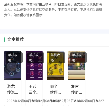
最新版权声明：本文内容由互联网用户自发贡献，该文观点仅代表作者
本人。本站仅提供信息存储空间服务，不拥有所有权，不承担相关法律
责任。如有侵权请联系删除！
文章推荐
单机攻
单机攻
单机攻
单机攻
略
略
略
略
游龙
王者
哪个
复古
传说
三个
伙伴
传奇
人物
技能
有失
英雄
2025年12月08日
2025年12月08日
316
2025年12月08日
357
2025年12月08日
314
327
技
加
心符
平民