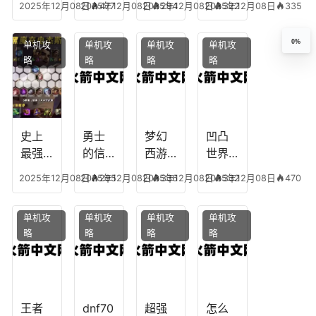
2025年12月08日
2025年12月08日
477
2025年12月08日
294
2025年12月08日
322
335
下
任务
附
辅助
凡，
攻
魔，
技能
0%
单机攻
单机攻
单机攻
单机攻
梦幻
略，
乐园
加
略
略
略
略
十二
魔兽
团装
点，
生肖
世界
备任
神武
乔拉
务
手游
克
辅助
龙宫
史上
勇士
梦幻
凹凸
怎么
最强
的信
西游
世界
玩
的法
仰宠
手游
手游
2025年12月08日
2025年12月08日
295
2025年12月08日
336
2025年12月08日
332
470
师阵
物技
炼丹
全部
容搭
能，
炉攻
阵容
单机攻
单机攻
单机攻
单机攻
配，
勇士
略，
搭
略
略
略
略
最强
的信
梦幻
配，
法师
仰宠
西游
凹凸
出装
物装
手游
世界
备哪
炼丹
手游
个好
炉攻
阵容
王者
dnf70
超强
怎么