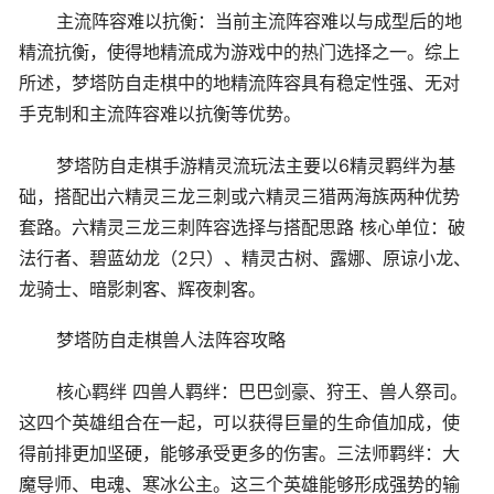
主流阵容难以抗衡：当前主流阵容难以与成型后的地
精流抗衡，使得地精流成为游戏中的热门选择之一。综上
所述，梦塔防自走棋中的地精流阵容具有稳定性强、无对
手克制和主流阵容难以抗衡等优势。
梦塔防自走棋手游精灵流玩法主要以6精灵羁绊为基
础，搭配出六精灵三龙三刺或六精灵三猎两海族两种优势
套路。六精灵三龙三刺阵容选择与搭配思路 核心单位：破
法行者、碧蓝幼龙（2只）、精灵古树、露娜、原谅小龙、
龙骑士、暗影刺客、辉夜刺客。
梦塔防自走棋兽人法阵容攻略
核心羁绊 四兽人羁绊：巴巴剑豪、狩王、兽人祭司。
这四个英雄组合在一起，可以获得巨量的生命值加成，使
得前排更加坚硬，能够承受更多的伤害。三法师羁绊：大
魔导师、电魂、寒冰公主。这三个英雄能够形成强势的输