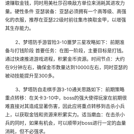
速赚取金钱，同时用美杜莎召唤敌方单位来消耗其进攻力
量。硬性条件 亚瑟装备：亚瑟必须拥有一个高等级、高强
化的衣服，推荐在亚瑟22级时前往集市换取金甲，以增强
其生存能力。
2、梦塔防手游冒险3-10噩梦三星攻略如下：前期准
备与打钱阶段 首要任务：在图一阶段，主要目标是打钱。
通过快速推进游戏进程，积累金币资源。时间节点：大约
在9分钟左右，确保金币数量达到10000左右，同时亚瑟的
被动技能提升至300多。
3、梦塔防自走棋手游3-10通关思路如下：前期策略
重点转移：在关卡3-10中，boss的强大使得玩家在前期很
难直接对其造成显著伤害，因此应将重点转移到击杀小兵
上，以获取金钱和资源来积累实力。适当磨血：在击杀小
兵的同时，如果有机会，可以顺带对boss进行一定的血量
消耗，但不必强求。