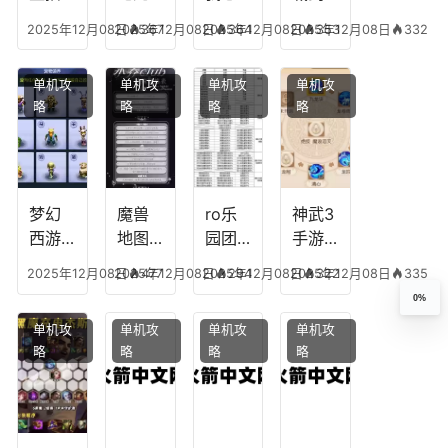
合适
最强
阵容
不回
神技
2025年12月08日
2025年12月08日
367
2025年12月08日
364
2025年12月08日
353
332
合平
阵容
搭
宫攻
能加
民
搭
配，
略，
点
单机攻
单机攻
单机攻
单机攻
配，
王国
君心
图，
略
略
略
略
王者
纪元
我心
地下
最强
最强
剧情
城剑
的主
文本
神用
播
什么
装备
梦幻
魔兽
ro乐
神武3
西游
地图
园团
手游
生肖
乔的
装备
龙宫
2025年12月08日
2025年12月08日
477
2025年12月08日
294
2025年12月08日
322
335
下
任务
附
辅助
0%
凡，
攻
魔，
技能
单机攻
单机攻
单机攻
单机攻
梦幻
略，
乐园
加
略
略
略
略
十二
魔兽
团装
点，
生肖
世界
备任
神武
乔拉
务
手游
克
辅助