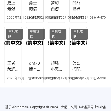
龙宫
史上
勇士
梦幻
凹凸
怎么
最强
的信
西游
世界
玩
的法
仰宠
手游
手游
2025年12月08日
2025年12月08日
295
2025年12月08日
336
2025年12月08日
332
470
师阵
物技
炼丹
全部
容搭
能，
炉攻
阵容
单机攻
单机攻
单机攻
单机攻
配，
勇士
略，
搭
略
略
略
略
最强
的信
梦幻
配，
法师
仰宠
西游
凹凸
出装
物装
手游
世界
备哪
炼丹
手游
个好
炉攻
阵容
王者
dnf70
超强
怎么
略图
搭配
荣耀S
版本
小恶
搭配
破茧
8阿柯
女弹
魔阵
学术
2025年12月08日
2025年12月08日
356
2025年12月08日
549
2025年12月08日
328
336
攻
药装
容搭
专家
略，
备，7
配攻
阵容
王者
0版本
略，
装
阿柯
女弹
超强
备，
最强
药流
小恶
学术
基于
Wordpress.
Copyright © 2024 ·
火箭中文网
·ICP备案号
黔ICP备
出装
派
魔阵
巨匠