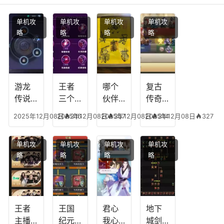
单机攻
单机攻
单机攻
单机攻
略
略
略
略
游龙
王者
哪个
复古
传说
三个
伙伴
传奇
人物
技能
有失
英雄
2025年12月08日
2025年12月08日
316
2025年12月08日
357
2025年12月08日
314
327
技
加
心符
平民
能，
点，
技
搭配
单机攻
单机攻
单机攻
单机攻
游龙
王者
能，
阵
略
略
略
略
传说
技能
失心
容，
多少
可以
符命
复古
级能
放三
中后
传奇
挖矿
个是
附加
英雄
什么
五雷
版哪
王者
王国
君心
地下
模式
个组
主播
纪元
我心
城剑