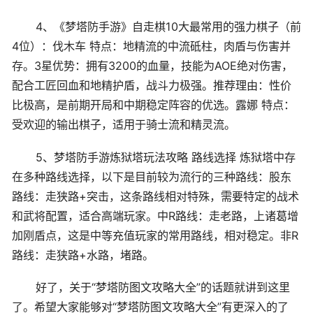
4、《梦塔防手游》自走棋10大最常用的强力棋子（前
4位）：伐木车 特点：地精流的中流砥柱，肉盾与伤害并
存。3星优势：拥有3200的血量，技能为AOE绝对伤害，
配合工匠回血和地精护盾，战斗力极强。推荐理由：性价
比极高，是前期开局和中期稳定阵容的优选。露娜 特点：
受欢迎的输出棋子，适用于骑士流和精灵流。
5、梦塔防手游炼狱塔玩法攻略 路线选择 炼狱塔中存
在多种路线选择，以下是目前较为流行的三种路线：股东
路线：走狭路+突击，这条路线相对特殊，需要特定的战术
和武将配置，适合高端玩家。中R路线：走老路，上诸葛增
加刚盾点，这是中等充值玩家的常用路线，相对稳定。非R
路线：走狭路+水路，堵路。
好了，关于“梦塔防图文攻略大全”的话题就讲到这里
了。希望大家能够对“梦塔防图文攻略大全”有更深入的了