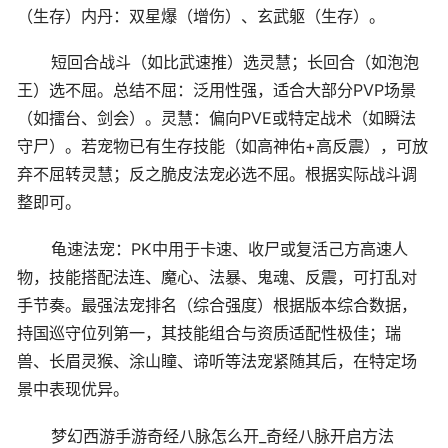
（生存）内丹：双星爆（增伤）、玄武躯（生存）。
短回合战斗（如比武速推）选灵慧；长回合（如泡泡
王）选不屈。总结不屈：泛用性强，适合大部分PVP场景
（如擂台、剑会）。灵慧：偏向PVE或特定战术（如瞬法
守尸）。若宠物已有生存技能（如高神佑+高反震），可放
弃不屈转灵慧；反之脆皮法宠必选不屈。根据实际战斗调
整即可。
龟速法宠：PK中用于卡速、收尸或复活己方高速人
物，技能搭配法连、魔心、法暴、鬼魂、反震，可打乱对
手节奏。最强法宠排名（综合强度）根据版本综合数据，
持国巡守位列第一，其技能组合与资质适配性极佳；瑞
兽、长眉灵猴、涂山瞳、谛听等法宠紧随其后，在特定场
景中表现优异。
梦幻西游手游奇经八脉怎么开_奇经八脉开启方法