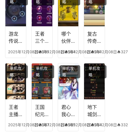
略
略
略
略
游龙
王者
哪个
复古
传说
三个
伙伴
传奇
人物
技能
有失
英雄
2025年12月08日
2025年12月08日
316
2025年12月08日
364
2025年12月08日
314
327
技
加
心符
平民
能，
点，
技
搭配
单机攻
单机攻
单机攻
单机攻
游龙
王者
能，
阵
略
略
略
略
传说
技能
失心
容，
多少
可以
符命
复古
级能
放三
中后
传奇
挖矿
个是
附加
英雄
什么
五雷
版哪
王者
王国
君心
地下
模式
个组
主播
纪元
我心
城剑
合适
最强
阵容
不回
神技
2025年12月08日
2025年12月08日
367
2025年12月08日
365
2025年12月08日
354
332
合平
阵容
搭
宫攻
能加