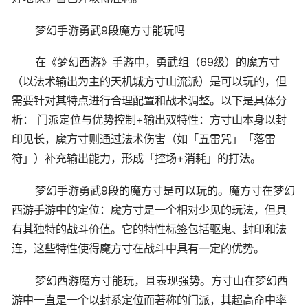
梦幻手游勇武9段魔方寸能玩吗
在《梦幻西游》手游中，勇武组（69级）的魔方寸
（以法术输出为主的天机城方寸山流派）是可以玩的，但
需要针对其特点进行合理配置和战术调整。以下是具体分
析： 门派定位与优势控制+输出双特性：方寸山本身以封
印见长，魔方寸则通过法术伤害（如「五雷咒」「落雷
符」）补充输出能力，形成「控场+消耗」的打法。
梦幻手游勇武9段的魔方寸是可以玩的。魔方寸在梦幻
西游手游中的定位：魔方寸是一个相对少见的玩法，但具
有其独特的战斗价值。它的特性标签包括驱鬼、封印和法
连，这些特性使得魔方寸在战斗中具有一定的优势。
梦幻西游魔方寸能玩，且表现强势。方寸山在梦幻西
游中一直是一个以封系定位而著称的门派，其超高命中率