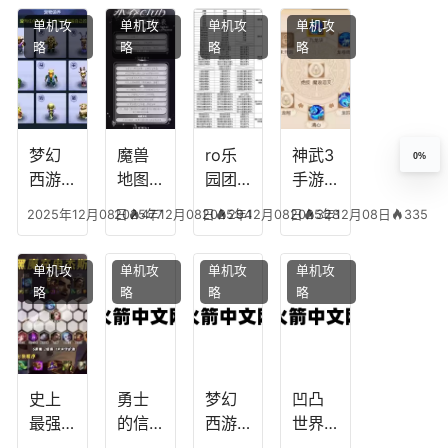
民
搭
配，
略，
点
单机攻
单机攻
单机攻
单机攻
配，
王国
君心
图，
略
略
略
略
王者
纪元
我心
地下
最强
最强
剧情
城剑
的主
文本
神用
播
什么
装备
梦幻
魔兽
ro乐
神武3
0%
西游
地图
园团
手游
生肖
乔的
装备
龙宫
2025年12月08日
2025年12月08日
477
2025年12月08日
294
2025年12月08日
328
335
下
任务
附
辅助
凡，
攻
魔，
技能
单机攻
单机攻
单机攻
单机攻
梦幻
略，
乐园
加
略
略
略
略
十二
魔兽
团装
点，
生肖
世界
备任
神武
乔拉
务
手游
克
辅助
龙宫
史上
勇士
梦幻
凹凸
怎么
最强
的信
西游
世界
玩
的法
仰宠
手游
手游