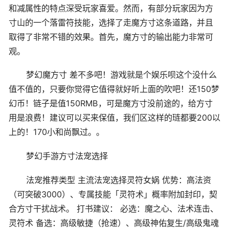
和减属性的特点深受玩家喜爱。然而，有部分玩家因为方
寸山的一个落雷符技能，选择了走魔方寸这条道路，并且
取得了非常不错的效果。首先，魔方寸的输出能力非常可
观。
梦幻魔方寸 差不多吧！游戏就是个娱乐呗这个没什么
值不值的，只要你觉得它值得就好听上面的吹吧！还150梦
幻币！链子是值150RMB，可是魔方寸没前途的，给方寸
用是浪费！建议可以买来保值，我们区这样的琏都要200以
上的！170小和尚飘过。。
梦幻手游方寸法宠选择
法宠推荐类型 主流法宠选择灵符女娲 优势：高法资
（可突破3000）、专属技能「灵符术」概率附加封印，契
合方寸干扰战术。 打书建议： 必选：魔之心、法术连击、
灵符术 备选：高级敏捷（抢速）、高级神佑复生/高级鬼魂