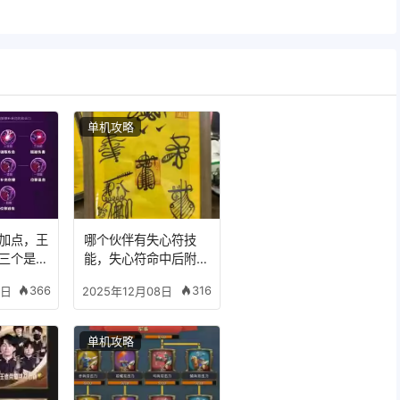
单机攻略
加点，王
哪个伙伴有失心符技
三个是什
能，失心符命中后附加
五雷
366
316
8日
2025年12月08日
单机攻略