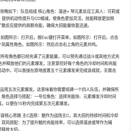
攻略如下：队伍组成 核心角色：温迪+ 琴元素反应工具人：可莉或
FF：提供机动性提升与CD缩减，使角色更加灵活，技能释放更加频
扩散反应提供的高额充能，确保大招能量恢复迅速。
如图所示：打开后，按Esc键打开菜单，如图所示：打开后，点击
个风属性角色，如图所示：然后点击右上角的元素共鸣。
保所有角色都已经充满了元素能量，可以预先通过战斗或其他方式充
角色并释放他们的元素爆发，注意掌控好每个角色的冷却时间和充能
活动中，可以直接在原地放置五个元素爆发来完成该成就，无需击
秒内运用五次元素爆发。这意味着你需要组建一个四人队伍，并确保所
。角色选择与搭配：一号位角色：选择充能快、元素爆发冷却时间
，以便在15秒内完成第五次元素爆发。
容核心思路 主C选择：魈作为战场主C，其大招的持续时间和冷却
。双风搭配：为了提升魈的充能效率，可以选择温迪或琴作为辅
繁释放大招。