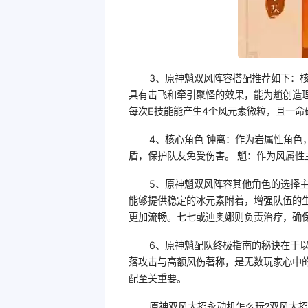
3、原神魈双风阵容搭配推荐如下：核心
具有击飞和牵引聚怪的效果，能为魈创造
每次E技能能产生4个风元素微粒，且一命
4、核心角色 钟离：作为岩属性角
盾，保护队友免受伤害。 魈：作为风属性
5、原神魈双风阵容其他角色的选择主要
能够提供稳定的冰元素附着，增强队伍的生
更加流畅。七七或迪奥娜则负责治疗，确
6、原神魈配队终极指南的秘诀在于
落攻击与高额风伤著称，是无数玩家心中
配至关重要。
原神双风大招永动机怎么玩?双风大招