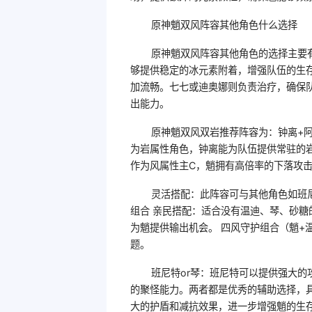
原神魈双风阵容其他角色什么选择
原神魈双风阵容其他角色的选择主要有
够提供稳定的冰元素附着，增强队伍的生存
加流畅。七七或迪奥娜则负责治疗，确保
出能力。
原神魈双风双岩推荐阵容为：钟离+阿
为岩属性角色，钟离能为队伍提供常驻的
作为风属性主C，魈拥有高倍率的下落攻
灵活搭配：此阵容可与其他角色如班
组合 亲民搭配：适合没有温迪、琴、砂糖
为魈提供输出机会。 四风守护组合（魈+
题。
班尼特or琴：班尼特可以提供强大
的聚怪能力。两者都是优秀的辅助选择，
大的护盾和减抗效果，进一步增强魈的生