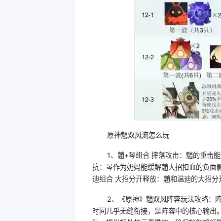
原神魈双风流怎么玩
1、魈+琴组合 摔落攻击：魈的重击
抗：琴作为奶妈能缓解魈大招扣血的负面影
迪组合 大招分开释放：魈和温迪的大招分
2、《原神》魈双风阵容玩法攻略：阵
时间几乎无缝衔接，是阵容中的核心输出