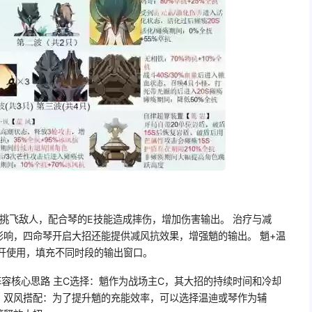
能挑飞敌人，配合琴的E技能造成摔伤，增加伤害输出。 治疗与减
响，四命琴开启大招还能提供减风抗效果，增强魈的输出。 魈+温
开使用，填充不同时段的输出窗口。
容核心思路 主C选择：魈作为战场主C，其大招的持续时间和冷却
。双风搭配：为了提升魈的充能效率，可以选择温迪或琴作为辅