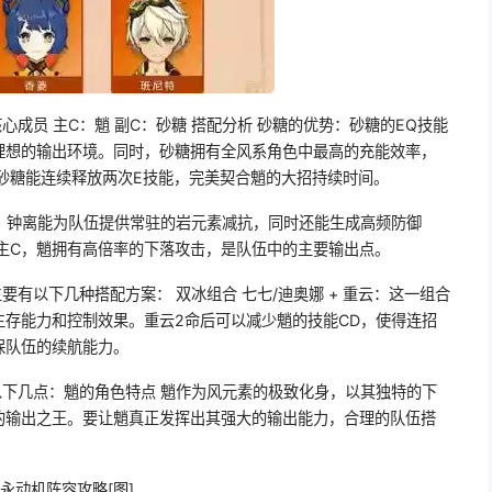
成员 主C：魈 副C：砂糖 搭配分析 砂糖的优势：砂糖的EQ技能
理想的输出环境。同时，砂糖拥有全风系角色中最高的充能效率，
砂糖能连续释放两次E技能，完美契合魈的大招持续时间。
色，钟离能为队伍提供常驻的岩元素减抗，同时还能生成高频防御
主C，魈拥有高倍率的下落攻击，是队伍中的主要输出点。
有以下几种搭配方案： 双冰组合 七七/迪奥娜 + 重云：这一组合
存能力和控制效果。重云2命后可以减少魈的技能CD，使得连招
保队伍的续航能力。
以下几点：魈的角色特点 魈作为风元素的极致化身，以其独特的下
的输出之王。要让魈真正发挥出其强大的输出能力，合理的队伍搭
永动机阵容攻略[图]