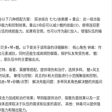
以下几种搭配方案： 双冰组合 七七/迪奥娜 + 重云：这一组合能
能力和控制效果。重云2命后可以减少魈的技能CD，使得连招更
队伍的续航能力。如果有甘雨，也可以作为副C加入，增强队伍的输
贝多+琴+魈。以下是关于该阵容的详细解析： 核心角色 钟离：作
岩元素减抗，同时还能生成高频防御盾，保护队友免受伤害。 魈：
击，是队伍中的主要输出点。
尼特、香菱、莫娜等搭配，提供增伤和治疗，选择多样。 魈+风主
的玩家。 聚怪与控制：风主的E和大招能进行小范围聚拢和控制，
温迪+琴+砂糖/点赞） 解决充能问题：多带风系角色解决魈的充能问
的攻击力加成和治疗效果；琴则能提供治疗、驱散负面效果以及一定
具体选择取决于队伍的需求和玩家的喜好。 其他：钟离可以提供强
存能力和输出能力。