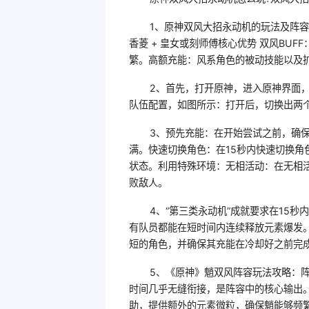
1、原神双风大招永动机的玩法及阵容
香菱 + 皇女或刻师傅核心优势 双风BU
繁。高额充能：风系角色的被动技能以及
2、首先，打开原神，进入原神界面，
队伍配置，如图所示：打开后，切换出两
3、预先充能：在开始尝试之前，确
满。快速切换角色：在15秒内快速切换
状态。利用特殊环境：无相活动：在无相
败敌人。
4、“第三类永动机”成就要求在15
有队员都能在短时间内连续释放元素爆发
短的角色，并确保其充能在冷却好之前完成
5、《原神》魈双风阵容玩法攻略：阵
时间几乎无缝衔接，是阵容中的核心输出
助，提供额外的元素微粒，确保魈能够频