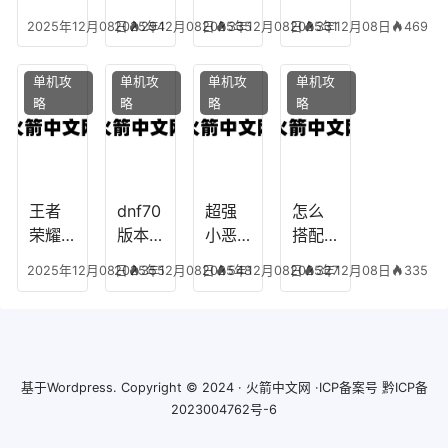
玩
的法
仰宠
手游
手游
2025年12月08日
2025年12月08日
294
2025年12月08日
335
2025年12月08日
331
469
师阵
物技
炼丹
全部
容搭
能，
炉攻
阵容
单机攻
单机攻
单机攻
单机攻
配，
勇士
略，
搭
略
略
略
略
最强
的信
梦幻
配，
法师
仰宠
西游
凹凸
出装
物装
手游
世界
备哪
炼丹
手游
个好
炉攻
阵容
王者
dnf70
超强
怎么
略图
搭配
荣耀S
版本
小恶
搭配
破茧
8阿柯
女弹
魔阵
学术
2025年12月08日
2025年12月08日
355
2025年12月08日
548
2025年12月08日
327
335
攻
药装
容搭
专家
略，
备，7
配攻
阵容
王者
0版本
略，
装
阿柯
女弹
超强
备，
最强
药流
小恶
学术
基于
Wordpress.
Copyright © 2024 ·
火箭中文网
·ICP备案号
黔ICP备
出装
派
魔阵
巨匠
2023004762号-6
容搭