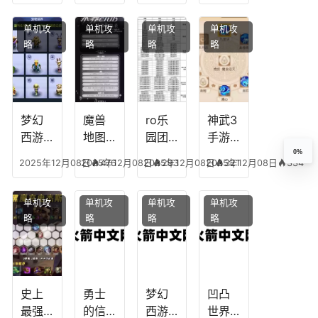
民
搭
配，
略，
点
单机攻
单机攻
单机攻
单机攻
配，
王国
君心
图，
略
略
略
略
王者
纪元
我心
地下
最强
最强
剧情
城剑
的主
文本
神用
播
什么
装备
梦幻
魔兽
ro乐
神武3
西游
地图
园团
手游
生肖
乔的
装备
龙宫
0%
2025年12月08日
2025年12月08日
476
2025年12月08日
293
2025年12月08日
321
334
下
任务
附
辅助
凡，
攻
魔，
技能
单机攻
单机攻
单机攻
单机攻
梦幻
略，
乐园
加
略
略
略
略
十二
魔兽
团装
点，
生肖
世界
备任
神武
乔拉
务
手游
克
辅助
龙宫
史上
勇士
梦幻
凹凸
怎么
最强
的信
西游
世界