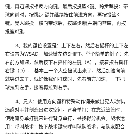
键，再迅速按相反方向键，最后按投篮K键。跨步跳投：带
球向前时，按跳步I键并继续按住前进方向，再按投篮K
键。晃人跳投：横向带球后，按跳步I键并朝向篮筐，再按
投篮K键。
3、我的键位设置是：上下左右，然后右摇杆的上下左
右设置为WSAD，加速键左边SHIFT。举个简单的例子：先
右前方加速，然后按下右摇杆的左键（A），接着按右摇杆
右键（D）， 基本上一个大空挡就出来了。然后加速向前
就突进去了，就好像我们打球时，先右前方加速，一下把
球拉到左手，接着再拉到右手。
4、晃人：使用方向键和特殊动作键来做出晃人动作，
迷惑对手并创造出进攻空间。背身单打：在靠近篮筐时，
使用背身单打键来进行背身单打，寻找得分机会。战术运
用：呼叫战术：按下战术键来呼叫球队战术，与队友配合