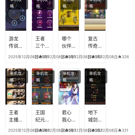
略
略
略
略
游龙
王者
哪个
复古
传说
三个
伙伴
传奇
人物
技能
有失
英雄
2025年12月08日
2025年12月08日
315
2025年12月08日
355
2025年12月08日
313
326
技
加
心符
平民
能，
点，
技
搭配
单机攻
单机攻
单机攻
单机攻
游龙
王者
能，
阵
略
略
略
略
传说
技能
失心
容，
多少
可以
符命
复古
级能
放三
中后
传奇
挖矿
个是
附加
英雄
什么
五雷
版哪
王者
王国
君心
地下
模式
个组
主播
纪元
我心
城剑
合适
最强
阵容
不回
神技
2025年12月08日
2025年12月08日
366
2025年12月08日
363
2025年12月08日
352
331
合平
阵容
搭
宫攻
能加