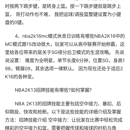
时按两下跳步键，是转身上篮。按一下跳步键就是跳步上
篮， 背打动作也不难， 我把运球/调投篮整键设置为小键
盘的0键。
4、nba2k16mc模式休息日训练有哪些NBA2K16中的
MC模式跟15改动很大，玩家可以从高中联赛开始称霸，这
里给各位带来的是关于SG得分后卫模式的生涯攻略。 先说
说设置： 难度为全明星，单节长度6分钟，位置SG，身高1
98，臂展09，其余选项一律默认。 因为现在还处于适应2
K16的各种变。
NBA2K13招牌技能有哪些?如何掌握?
NBA 2K13的招牌技能主要包括空中接力、暴扣、后
仰跳投、快攻和抢断。以下是这些技能的详细介绍及掌握
方法：招牌技能介绍 空中接力：让玩家在比赛中轻松完成
精彩的空中接力扣篮，需要把握传球和接球的时机与角