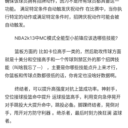
确保该球员拥有招牌动作，因为不是所有球员都具备这一
功能。 满足特定条件自动触发庆祝动作 在比赛中，当你执
行特定的动作或满足特定条件时，招牌庆祝动作可能会被
自动触发。
NBA2k13中MC模式全能型小前锋应该选哪些技能?
篮板方面的 比如卡位高手一类的，然后助攻传球方面
就是十美分和空接高手和一个传球到禁区外的那个招牌技
能（叫啥我忘了--） ，主要是你哪些技能点升上来才行，
你篮板和传球点数都很低的话，你肯定也没啥好数据啊。
终结者，可以提升高强度对抗上篮成功率。神射手，
空位接球投篮命中提升 运球投篮高手，利用变向急停晃开
对手跳投大大提升命中，跳投必备。脚踝终结者，晃倒对
手，甩开对方防守利器 。绝杀者，最后时刻力挽狂澜 盗球
者。