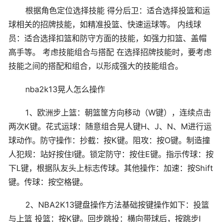
根据角色定位选择技能 得分后卫：适合选择投篮和运
球相关的招牌技能，如精准投篮、快速运球等。 内线球
员：适合选择扣篮和防守方面的技能，如强力扣篮、盖帽
高手等。 考虑技能组合与搭配 在选择招牌技能时，要考虑
技能之间的搭配和组合，以形成强大的技能组合。
nba2k13晃人怎么操作
1、欧洲步上篮：朝篮筐方向移动（W键），连续点击
两次K键。花式运球：随意组合晃人键H、J、N、M进行运
球动作。防守操作：抄截：按K键。阻攻：按O键。制造撞
人犯规：站好按住I键。锁定防守：按住E键。指示传球：按
下L键，根据队友头上标志传球。其他操作：加速：按Shift
键。传球：按空格键。
2、NBA2K13键盘操作方法基础按键操作如下：投篮
与上篮 投篮：按K键。回步跳投：横向带球后，按跳步I