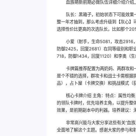
血族萌新前期必做队伍详细介绍介绍_
队长：黑箱子，初始状态下可能效果
整一年才抽到，那么考虑升级到【灰心】
选择性价比更高的次选队长，比如那个20
小爱（射手，生命5081，攻击2916，
防御2425，回复2681）在同等级别和
718，防御1434，回复1120）和李奥（生
卡牌篇推荐配置为两奶妈、两群攻和
是个不错的选择，群攻卡和战士卡需根据
品），占卜屋（卡牌交换）和挑战模式（
核心卡牌介绍 主角：特点：属性均衡
的领队卡牌时，优先培养主角，以提升整
效果，是前期副本中的利器。培养建议：
非常高兴能与大家分享这些有关“血
全面地了解这个主题。感谢大家的参与和