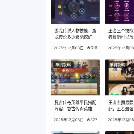
游龙传说人物技能，游
王者三个技能
龙传说多少级能挖矿
者技能可以放
么模式
316
2025年12月08日
2025年12月0
单机攻略
单机攻略
复古传奇英雄平民搭配
王者主播最强
阵容，复古传奇英雄版
配，王者最强
哪个组合适合平民
327
2025年12月08日
2025年12月0