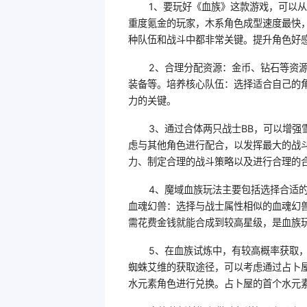
1、要玩好《血族》这款游戏，可以
重度氪金的玩家，木系角色成型速度最快，
种队伍和战斗中都非常关键。提升角色好
2、合理分配资源：金币、钻石等资
装备等。培养核心队伍：选择适合自己的
力的关键。
3、通过合体两只战士BB，可以增
虑与其他角色进行配合，以发挥最大的战
力、制定合理的战斗策略以及进行合理的
4、魔域血族玩法主要包括选择合适
血魂幻兽：选择与战士属性相似的血魂幻
需花费金钱就能合成到较高星级，是血族
5、在血族试炼中，有较高概率获取，
蜘蛛艾维的获取途径，可以考虑通过占卜
水元素角色进行兑换。占卜屋的首个水元