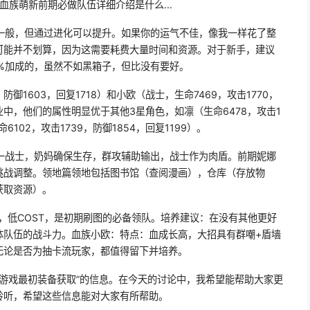
血族萌新前期必做队伍详细介绍是什么...
一般，但通过进化可以提升。如果你的运气不佳，像我一样花了整
可能并不划算，因为这需要耗费大量时间和资源。对于新手，建议
%加成的，虽然不如黑箱子，但比没有要好。
防御1603，回复1718）和小欧（战士，生命7469，攻击1770，
职业中，他们的属性明显优于其他3星角色，如凛（生命6478，攻击1
命6102，攻击1739，防御1854，回复1199）。
一战士，奶妈确保生存，群攻辅助输出，战士作为肉盾。前期妮娜
挑战调整。领地篇领地包括图书馆（查阅漫画），仓库（存放物
获取资源）。
，低COST，是初期刷图的必备领队。培养建议：在没有其他更好
体队伍的战斗力。血族小欧：特点：血成长高，大招具有群嘲+盾墙
无论是否为抽卡流玩家，都值得留下并培养。
族游戏最初装备获取”的信息。在今天的讨论中，我希望能帮助大家更
聆听，希望这些信息能对大家有所帮助。