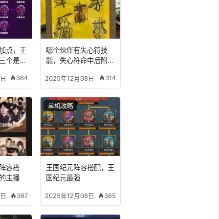
加点，王
哪个伙伴有失心符技
三个是什
能，失心符命中后附加
五雷
364
314
8日
2025年12月08日
单机攻略
阵容搭
王国纪元阵容搭配，王
的主播
国纪元最强
367
365
8日
2025年12月08日