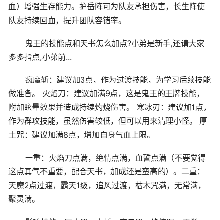
血）增强生存能力。护岳阵可为队友承担伤害，长生阵使
队友持续回血，提升团队容错率。
鬼王的技能点和天书怎么加点?小弟是新手,还请大家
多多指点,小弟前...
疯魔斩：建议加3点，作为过渡技能，为学习后续技能
做准备。 火焰刀：建议加满9点，这是鬼王的王牌技能，
附加眩晕效果并造成持续灼烧伤害。 寒冰刃：建议加1点，
作为群攻技能，虽然伤害较低，但可以用来清理小怪。 厚
土咒：建议加满8点，增加自身气血上限。
一重：火焰刀点满，绝情点满，血誓点满（不要觉得
这点真气不重要，配合天书，加成还是蛮高的）。二重：
天魔2点过渡，霸天1级，追风过渡，枯木咒满，无常满，
聚灵满。