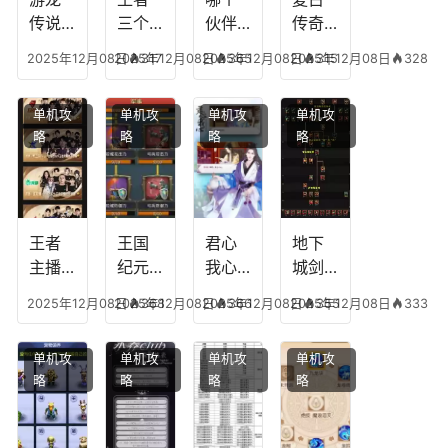
传说
三个
伙伴
传奇
人物
技能
有失
英雄
2025年12月08日
2025年12月08日
317
2025年12月08日
365
2025年12月08日
315
328
技
加
心符
平民
能，
点，
技
搭配
单机攻
单机攻
单机攻
单机攻
游龙
王者
能，
阵
略
略
略
略
传说
技能
失心
容，
多少
可以
符命
复古
级能
放三
中后
传奇
挖矿
个是
附加
英雄
什么
五雷
版哪
王者
王国
君心
地下
模式
个组
主播
纪元
我心
城剑
合适
最强
阵容
不回
神技
2025年12月08日
2025年12月08日
368
2025年12月08日
366
2025年12月08日
355
333
合平
阵容
搭
宫攻
能加
民
搭
配，
略，
点
单机攻
单机攻
单机攻
单机攻
配，
王国
君心
图，
略
略
略
略
王者
纪元
我心
地下
最强
最强
剧情
城剑
的主
文本
神用