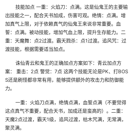
技能加点 一重：火焰刀：点满。这是仙鬼王的主要输
出技能之一，配合天书加成，伤害可观。绝情：点满。增
加真气上限，对于依赖真气的仙鬼王来说非常重要。血
誓：点满。被动技能，增加气血上限，提升生存能力。二
重：天魔舞：点2过渡。霸天戮杀：点1过渡。追风咒：过
渡技能，根据需要适当加点。
诛仙青云和鬼王的正确加点方案如下：青云加点方
案： 重击：2点 警觉：7点 这两个技能无论是PK、打BOS
S还是刷怪都非常有用，能够提供额外的攻击力和防御能
力。
一重：火焰刀点满，绝情点满，血誓点满（不要觉得
这点真气不重要，配合天书，加成还是蛮高的）。二重：
天魔2点过渡，霸天1级，追风过渡，枯木咒满，无常满，
聚灵满。