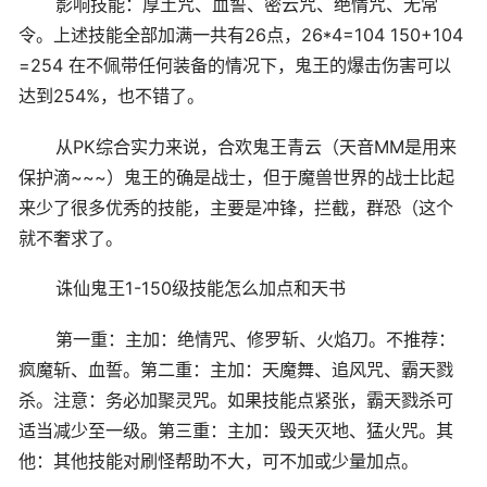
影响技能：厚土咒、血誓、密云咒、绝情咒、无常
令。上述技能全部加满一共有26点，26*4=104 150+104
=254 在不佩带任何装备的情况下，鬼王的爆击伤害可以
达到254%，也不错了。
从PK综合实力来说，合欢鬼王青云（天音MM是用来
保护滴~~~）鬼王的确是战士，但于魔兽世界的战士比起
来少了很多优秀的技能，主要是冲锋，拦截，群恐（这个
就不奢求了。
诛仙鬼王1-150级技能怎么加点和天书
第一重：主加：绝情咒、修罗斩、火焰刀。不推荐：
疯魔斩、血誓。第二重：主加：天魔舞、追风咒、霸天戮
杀。注意：务必加聚灵咒。如果技能点紧张，霸天戮杀可
适当减少至一级。第三重：主加：毁天灭地、猛火咒。其
他：其他技能对刷怪帮助不大，可不加或少量加点。