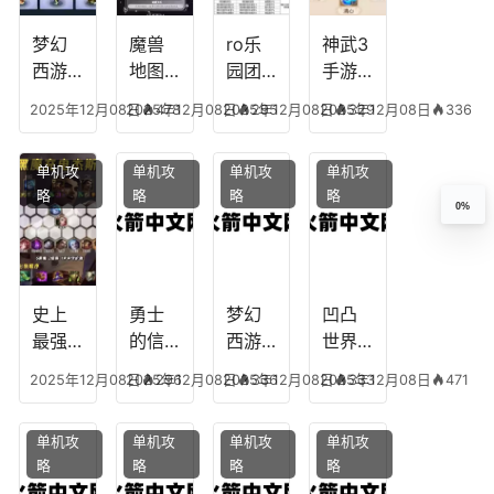
播
什么
装备
梦幻
魔兽
ro乐
神武3
西游
地图
园团
手游
生肖
乔的
装备
龙宫
2025年12月08日
2025年12月08日
478
2025年12月08日
295
2025年12月08日
329
336
下
任务
附
辅助
凡，
攻
魔，
技能
单机攻
单机攻
单机攻
单机攻
梦幻
略，
乐园
加
略
略
略
略
十二
魔兽
团装
点，
0%
生肖
世界
备任
神武
乔拉
务
手游
克
辅助
龙宫
史上
勇士
梦幻
凹凸
怎么
最强
的信
西游
世界
玩
的法
仰宠
手游
手游
2025年12月08日
2025年12月08日
296
2025年12月08日
336
2025年12月08日
333
471
师阵
物技
炼丹
全部
容搭
能，
炉攻
阵容
单机攻
单机攻
单机攻
单机攻
配，
勇士
略，
搭
略
略
略
略
最强
的信
梦幻
配，