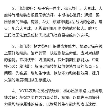
2、出装顺序：瓶子第一件出，毫无疑问。大毒球、大
魔棒等后续装备根据局势选择。中期核心道具：辉耀：碾
压脆皮的神器。魔晶、A杖：频繁冲魂扰乱战场的必备。暗
灭：配合大毒球，无影拳对低甲脆皮的威胁极大。跳刀：
三段魂无法满足位移需求或飞魂容易被躲时的选择。
3、出门装：树之祭祀：提供恢复能力，帮助火猫在线
上更好地续航。治疗药膏：快速恢复生命值，应对对线期
的消耗。铁树枝干：增加属性，提升前期生存能力。中期
核心装：秘法鞋：解决火猫技能释放频繁导致的蓝量不足
问题。先锋盾：增加生命值、恢复能力和格挡效果，提升
火猫的坦度和团战生存能力。
4、DOTA灰烬之灵出装玩法：核心出装思路 力量与敏
捷装备：灰烬之灵作为力量英雄，初期可以优先考虑提升
力量和敏捷属性的装备，以增强其生存能力和攻击速度。