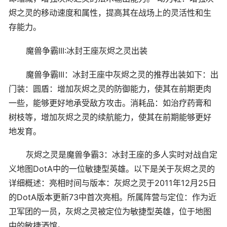
烬之灵的移动速度和属性，提高其在战场上的灵活性和生
存能力。
魔兽争霸III:冰封王座灰烬之灵出装
魔兽争霸III：冰封王座中灰烬之灵的推荐出装如下：出
门装：圆盾：增加灰烬之灵的防御能力，使其在前期更肉
一些，能够更好地承受敌方攻击。消耗品：如治疗药膏和
树枝等，增加灰烬之灵的续航能力，使其在前期能够更好
地发育。
灰烬之灵是魔兽争霸3：冰封王座的多人实时对战自定
义地图DotA中的一位敏捷型英雄。以下是关于灰烬之灵的
详细概述：亮相时间与版本：灰烬之灵于2011年12月25日
的DotA版本更新73中首次亮相。所属阵营与定位：作为近
卫军团的一员，灰烬之灵被定位为敏捷型英雄，位于地图
中的敏捷酒馆。