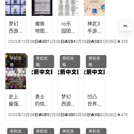
最强
最强
剧情
城剑
的主
文本
神用
播
什么
装备
梦幻
魔兽
ro乐
神武3
0%
西游
地图
园团
手游
生肖
乔的
装备
龙宫
2025年12月08日
2025年12月08日
477
2025年12月08日
294
2025年12月08日
322
335
下
任务
附
辅助
凡，
攻
魔，
技能
单机攻
单机攻
单机攻
单机攻
梦幻
略，
乐园
加
略
略
略
略
十二
魔兽
团装
点，
生肖
世界
备任
神武
乔拉
务
手游
克
辅助
龙宫
史上
勇士
梦幻
凹凸
怎么
最强
的信
西游
世界
玩
的法
仰宠
手游
手游
2025年12月08日
2025年12月08日
295
2025年12月08日
336
2025年12月08日
332
470
师阵
物技
炼丹
全部
容搭
能，
炉攻
阵容
单机攻
单机攻
单机攻
单机攻
配，
勇士
略，
搭