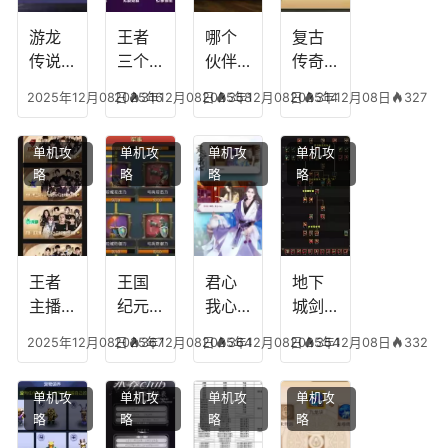
游龙
王者
哪个
复古
传说
三个
伙伴
传奇
人物
技能
有失
英雄
2025年12月08日
2025年12月08日
316
2025年12月08日
358
2025年12月08日
314
327
技
加
心符
平民
能，
点，
技
搭配
单机攻
单机攻
单机攻
单机攻
游龙
王者
能，
阵
略
略
略
略
传说
技能
失心
容，
多少
可以
符命
复古
级能
放三
中后
传奇
挖矿
个是
附加
英雄
什么
五雷
版哪
王者
王国
君心
地下
模式
个组
主播
纪元
我心
城剑
合适
最强
阵容
不回
神技
2025年12月08日
2025年12月08日
367
2025年12月08日
364
2025年12月08日
354
332
合平
阵容
搭
宫攻
能加
民
搭
配，
略，
点
单机攻
单机攻
单机攻
单机攻
配，
王国
君心
图，
略
略
略
略
王者
纪元
我心
地下