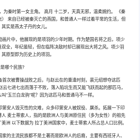
，为秦时第一女主角。 高月 十二岁，天真无邪，温柔婉约。 《秦
张） 来自已经被秦灭亡的燕国，和普通人一样过着平常的生活，但
，其实是燕太子丹的女儿。
动画片中，他展现的是项羽的少年时期。作为楚国名将之后，项少
勇双全，年纪虽轻，但在临阵决敌时却已展现出大将之风。项少羽
。其原型即为历史上的项羽。
的是哪个民族?
备首次被曹操战败之后，与赵云在的重逢时刻，裴元绍想夺这匹
令赵云七进七出而落于不败，落入陷坑生而又能飞跃而起的那匹马，
么叫“玉兰白龙驹”呢？因为这匹马和普通马不一样。
印第安人毁灭性的灾难，众多印第安人被奴役、屠杀。拓展一下印
博人 麦士蒂索人，指的是欧洲人与美洲原住民（多为女性）的祖先
美洲 以下数据为 拉丁美洲国家中，麦士蒂索人所占总人口比例。
国家的主流民族都不是土著而是欧洲人的后裔，主要有西班牙人、