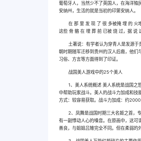
葡萄牙人，当然少不了英国人，在海洋殖
安纳州，生活的就是当初的印第安纳人。
在 那 里 发 现 了 很 多被掩 埋 的 
这些 骨 骼 在 埋 葬 前 已被 烧 过，据 说 这
土著说：有学者认为穿青人是发源于
朝时期随军迁移到贵州的汉人后裔，他们
习俗、方言等方面得到了印证。
战国美人游戏中的25个美人
1、美人系统概述 美人系统是战国
中帮助玩家战斗。美人的战斗力加成和技能
方式：较容易获取。战斗力加成：约200
2、凤舞是战国时期三大名姬之首，
有一副悸动人心的嗓音。在原画中，这可
善良，与姐姐吕雉完全不同。但在柔弱的
3、战国美人万能红颜碎片的主要作