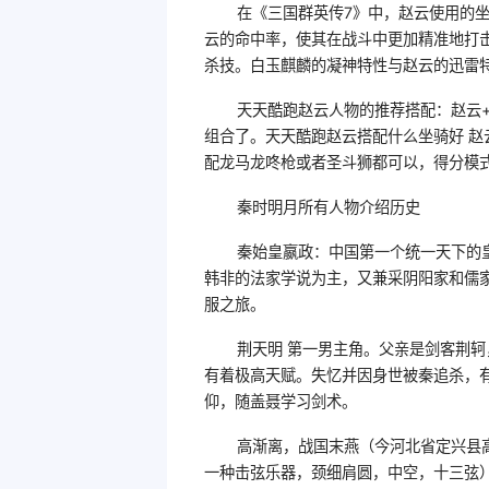
在《三国群英传7》中，赵云使用的
云的命中率，使其在战斗中更加精准地打
杀技。白玉麒麟的凝神特性与赵云的迅雷
天天酷跑赵云人物的推荐搭配：赵云
组合了。天天酷跑赵云搭配什么坐骑好 赵
配龙马龙咚枪或者圣斗狮都可以，得分模
秦时明月所有人物介绍历史
秦始皇嬴政：中国第一个统一天下的
韩非的法家学说为主，又兼采阴阳家和儒
服之旅。
荆天明 第一男主角。父亲是剑客荆
有着极高天赋。失忆并因身世被秦追杀，
仰，随盖聂学习剑术。
高渐离，战国末燕（今河北省定兴县
一种击弦乐器，颈细肩圆，中空，十三弦