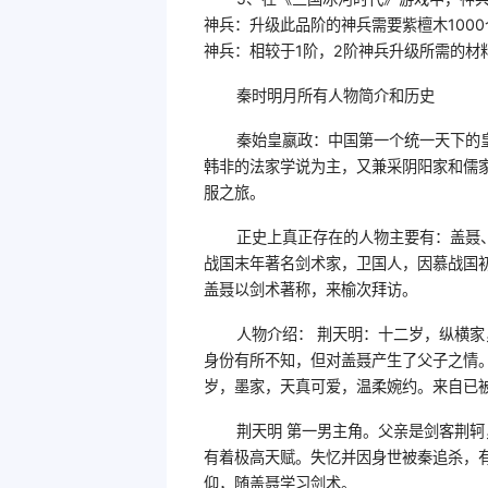
神兵：升级此品阶的神兵需要紫檀木100
神兵：相较于1阶，2阶神兵升级所需的材料
秦时明月所有人物简介和历史
秦始皇嬴政：中国第一个统一天下的
韩非的法家学说为主，又兼采阴阳家和儒
服之旅。
正史上真正存在的人物主要有：盖聂
战国末年著名剑术家，卫国人，因慕战国
盖聂以剑术著称，来榆次拜访。
人物介绍： 荆天明：十二岁，纵横
身份有所不知，但对盖聂产生了父子之情
岁，墨家，天真可爱，温柔婉约。来自已
荆天明 第一男主角。父亲是剑客荆
有着极高天赋。失忆并因身世被秦追杀，
仰，随盖聂学习剑术。