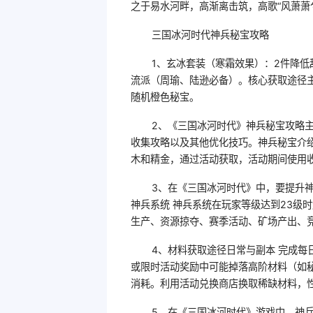
之于易水河畔，高渐离击筑，高歌“风萧萧
三国冰河时代神兵秘宝攻略
1、玄冰套装（寒霜效果）：2件降低
流派（周瑜、陆逊必备）。核心获取途径主
随机橙色秘宝。
2、《三国冰河时代》神兵秘宝攻略
收集攻略以及其他优化技巧。神兵秘宝介
木和精金，通过活动获取，活动期间使用
3、在《三国冰河时代》中，要提升
神兵系统 神兵系统在玩家等级达到23级
生产、资源掠夺、赛季活动、矿场产出、
4、材料获取途径日常与副本 完成
或限时活动奖励中可能掉落高阶材料（如
消耗。利用活动兑换商店换取稀缺材料，
5、在《三国冰河时代》游戏中，神