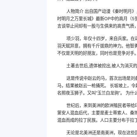
人物简介 出自国产动漫《秦时明月》
时明月之万里长城》最新OP中的高月（5
言谈举止间却有一股与生俱来的高贵气质
项少羽，年仅十四岁，来自兵家。在
羽天赋异禀，拥有千斤拔鼎的神力。他智
不仅是天明的好朋友，同时也是竞争对手
土著去世后,遗体被挖出,被人为消灭
这是传说中赵云的马，首次出场是刘
马，结果被赵云一枪捅死。 长坂坡上，
名照夜玉狮子。又叫“玉兰白龙驹”。 为什
世纪后，来到美洲的欧洲殖民者带给
第安人混血后代，主要是麦士蒂索人、桑
混血而成的拉丁民族。人口主要分布于拉丁
无论是北美洲还是南美洲，现在这些