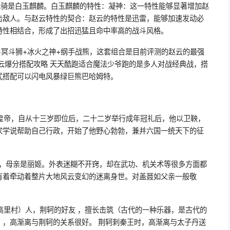
坐骑是白玉麒麟。白玉麒麟的特性：凝神：这一特性能够显著增加赵
击敌人。与赵云特性的契合：赵云的特性是迅雷，能够加速发动必
特性相结合，形成了出招迅猛且命中率高的战斗风格。
+冥斗狮+冰火之神+纲手战熊，这套组合是目前评测的赵云的最强
云爆分搭配攻略 天天酷跑适合魔法少爷跑的是多人对战经典战，搭
式搭配可以闪电风暴绿巨熊巴哈姆特。
皇帝，自从十三岁即位后，二十二岁举行成年冠礼后，他以卫鞅，
家学说帮助自己行政，开始了他野心勃勃，兼并六国一统天下的征
轲，母亲是丽姬。外表迷糊不开窍，却在武功、机关术等很多方面都
有着牵动着整片大地风云变幻的迷离身世。对盖聂如父亲一般敬
高里村）人，荆轲的好友 ，擅长击筑（古代的一种乐器，是古代的
），高渐离与荆轲的关系很好。 荆轲刺秦王时，高渐离与太子丹送