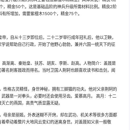
0个，精金50个。这是基础品阶的神兵升级所需材料比例。精良2阶
有所增加，需要紫檀木1500个，精金75个。
皇帝，自从十三岁即位后，二十二岁举行成年冠礼后，他以卫鞅，
家学说帮助自己行政，开始了他野心勃勃，兼并六国一统天下的征
、高渐离、秦始皇、扶苏、胡亥、李斯、赵高。人物简介：盖聂是
初著名刺客聂政而得名。当时卫国人荆轲也颇喜欢读书和击剑，闻
家，性格古灵精怪，身世神秘，拥有三脚猫的功夫。他对父亲荆轲的
。武器是一对拳头，必要时还会使用牙齿。爱慕高月。 高月：十二
被灭亡的燕国，高贵气质显露无疑。
轲，母亲是丽姬。外表迷糊不开窍，却在武功、机关术等很多方面都
有着牵动着整片大地风云变幻的迷离身世。对盖聂如父亲一般敬