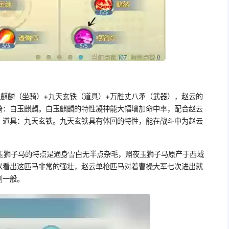
玉麒麟（坐骑）+九天玄铁（道具）+万胜丈八矛（武器），赵云的
骑：白玉麒麟。白玉麒麟的特性凝神能大幅增加命中率，配合赵云
。道具：九天玄铁。九天玄铁具有体回的特性，能在战斗中为赵云
玉狮子马的特点是通身雪白无半点杂毛，照夜玉狮子马原产于西域
以看出这匹马非常的强壮，赵云单枪匹马对着曹操大军七次进出就
剑一般。