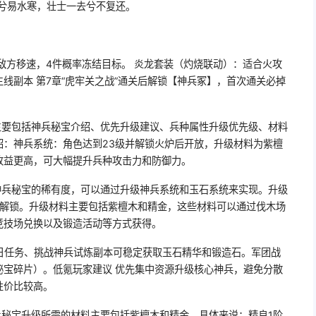
兮易水寒，壮士一去兮不复还。
敌方移速，4件概率冻结目标。 炎龙套装（灼烧联动）：适合火攻
线副本 第7章“虎牢关之战”通关后解锁【神兵冢】，首次通关必掉
主要包括神兵秘宝介绍、优先升级建议、兵种属性升级优先级、材料
绍：神兵系统：角色达到23级并解锁火炉后开放，升级材料为紫檀
收益更高，可大幅提升兵种攻击力和防御力。
神兵秘宝的稀有度，可以通过升级神兵系统和玉石系统来实现。升级
时解锁。升级材料主要包括紫檀木和精金，这些材料可以通过伐木场
竞技场兑换以及锻造活动等方式获得。
每日任务、挑战神兵试炼副本可稳定获取玉石精华和锻造石。军团战
秘宝碎片）。低氪玩家建议 优先集中资源升级核心神兵，避免分散
性价比较高。
兵秘宝升级所需的材料主要包括紫檀木和精金。具体来说：精良1阶