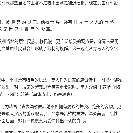
民时代那些当地的土著不是被杀害就是被迫迁移，现在美国有印第
火堆，被 遗 弃 的 贝 壳，动物 骨 头，还有 几 具 土 著 人的 骨 骼。
 是 世 界 上 最 早 的 火 葬。
贵州当地的原生民族。移民说：更广泛接受的观点是，穿青人是明
与当地原住民融合后形成了独特的族群。这一观点从穿青人的文化
之怒中一个非常有特色的玩法，美人作为玩家的忠诚侍卫，可以在游戏
效果，对于玩家的游戏进程有着重要影响。美人介绍 于芷晴 获取
0点。技能：斩杀（单体攻击，伤害较高）。
专门为达官显贵表演歌舞。她不但拥有曼妙的舞姿、绝美的容颜，更
谓是最大尺度的游戏服装了。吕素是吕雉的妹妹，温柔美丽、品性
外面后面，她有一颗愿意为爱情付出一切的真心。
用是集齐一定数量的碎片后在背包兑换各种红颜。在《战国美人》这