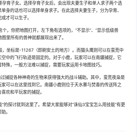
择孕育子女。选择孕育子女后，会出现夫妻生子和单人求子两个选
果单身的话也可以选择单身求子。在此选择夫妻生子，分为孕育、
完成才可以生子。
 这个，你把地图打开，左下角有选项的，“不显示”、“显示低级兽
后地图里所有的兽神就都展现出来了。
，坐标是-11267（即刷安土的地方）。而猫头鹰则可以在蛮荒中
天空中的飞行轨迹是固定的。对于小鹿，玩家可以在南疆捕捉，它
置特殊，一般方法难以捕捉，需要玩家运用卡地图技巧。
通过捕捉各种神奇的生物来获得强大的战斗辅助。其中，蛮荒夜枭是
玩家可以在这里找到它。南疆小鹿则位于天水寨与焚香的传送阵之
合喜欢和平玩家的捕捉。
能”的探讨就到这里了。希望大家能够对“诛仙3宝宝怎么用技能”有更
帮助。