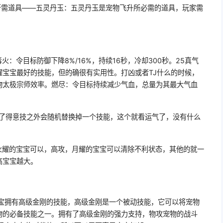
所需道具——五灵丹玉：五灵丹玉是宠物飞升所必需的道具，玩家需
火：令目标防御下降8%/16%，持续16秒，冷却300秒。25真气
耀宝宝最好的技能，但的确很有实用性。打凶或者TJ什么的时候，
物太极宗师效率。燃尽：令目标持续减少气血，总量为其最大气血
除了得意技之外会随机替换掉一个技能，这个就看运气了，没有什么
K 火耀的宝宝可以，高攻，月耀的宝宝可以清除不利状态，其他的就一
高宝宝越大。
宝宝拥有高级金刚的技能，高级金刚是一个被动技能，它可以将宠物
物的必备技能之一。拥有了高级金刚的强力支持，物攻宠物的战斗