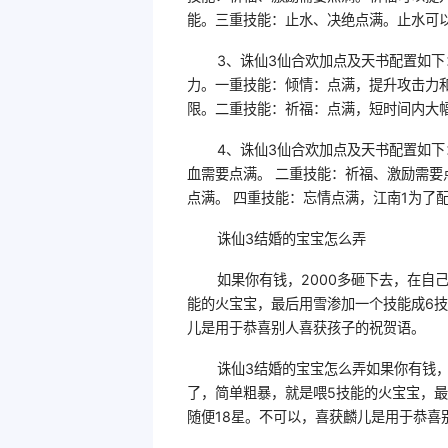
能。三重技能：止水、决绝点满。止水可
3、诛仙3仙合欢加点及天书配置如下
力。一重技能：倾情：点满，提升攻击力
限。二重技能：祈福：点满，短时间内大
4、诛仙3仙合欢加点及天书配置如下
血需要点满。 二重技能：祈福、激励需要
点满。 四重技能：忘情点满，江南1为了
诛仙3结婚的宝宝怎么弄
如果你有钱，2000多砸下去，在自
能的火宝宝，最后用雪渗加一个技能成6技
儿是用于恭喜别人喜获孩子的祝贺语。
诛仙3结婚的宝宝怎么弄如果你有钱，
了，简单粗暴，就是喂5技能的火宝宝，最
随便18星。不可以，喜获麟儿是用于恭喜