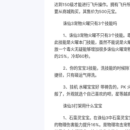
达到150级才能进行飞升操作。拥有飞升
要从商城购买，其售价为500元宝。
诛仙3宠物火曜只有3个技能吗
1、诛仙3宠物火曜不只有3个技能。毒
此技能是火曜本门技能，虽然不能说是火
放一个毒火无疑能够增加很多诛仙火曜宠
的25%，冷却60秒。
2、你的宝宝3技能，洗技能的时候
捷径，只有碰运气得洗。
3、挂机 水曜宝宝好 带祷告的，P
般了，外观就选个自己喜欢的吧，星等越
诛仙3打架用什么宝宝
1、石蛮灵宝宝。在诛仙3中石蛮灵
的物理伤害能力提升16%。是物理攻击宠