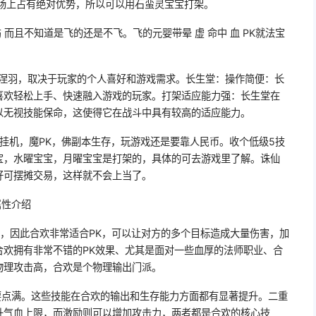
战场上占有绝对优势，所以可以用石蛮灵宝宝打架。
而且不知道是飞的还是不飞。飞的元婴带晕 虚 命中 血 PK就法宝
是涅羽，取决于玩家的个人喜好和游戏需求。长生堂：操作简便：长
喜欢轻松上手、快速融入游戏的玩家。打架适应能力强：长生堂在
以无视技能保命，这使得它在战斗中具有较高的适应能力。
仙挂机，魔PK，佛副本生存，玩游戏还是要靠人民币。收个低级5技
宝，水曜宝宝，月曜宝宝是打架的，具体的可去游戏里了解。诛仙
好可摆摊交易，这样就不会上当了。
属性介绍
明，因此合欢非常适合PK，可以让对方的多个目标造成大量伤害，加
合欢拥有非常不错的PK效果、尤其是面对一些血厚的法师职业、合
物理攻击高，合欢是个物理输出门派。
要点满。这些技能在合欢的输出和生存能力方面都有显著提升。二重
升气血上限，而激励则可以增加攻击力，两者都是合欢的核心技