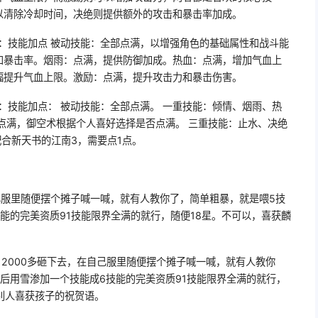
以清除冷却时间，决绝则提供额外的攻击和暴击率加成。
：技能加点 被动技能：全部点满，以增强角色的基础属性和战斗能
和暴击率。烟雨：点满，提供防御加成。热血：点满，增加气血上
幅提升气血上限。激励：点满，提升攻击力和暴击伤害。
：技能加点： 被动技能：全部点满。 一重技能：倾情、烟雨、热
点满，御空术根据个人喜好选择是否点满。 三重技能：止水、决绝
配合新天书的江南3，需要点1点。
己服里随便摆个摊子喊一喊，就有人教你了，简单粗暴，就是喂5技
能的完美资质91技能限界全满的就行，随便18星。不可以，喜获麟
2000多砸下去，在自己服里随便摆个摊子喊一喊，就有人教你
后用雪渗加一个技能成6技能的完美资质91技能限界全满的就行，
别人喜获孩子的祝贺语。