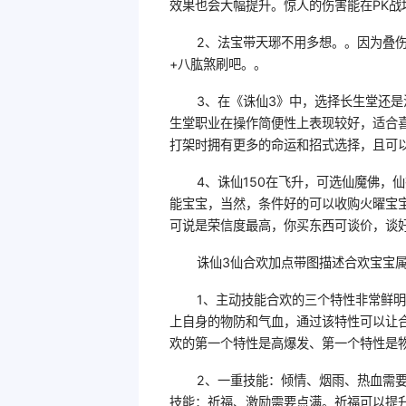
效果也会大幅提升。惊人的伤害能在PK
2、法宝带天琊不用多想。。因为叠伤 
+八肱煞刷吧。。
3、在《诛仙3》中，选择长生堂还
生堂职业在操作简便性上表现较好，适合
打架时拥有更多的命运和招式选择，且可
4、诛仙150在飞升，可选仙魔佛，
能宝宝，当然，条件好的可以收购火曜宝
可说是荣信度最高，你买东西可谈价，谈
诛仙3仙合欢加点带图描述合欢宝宝
1、主动技能合欢的三个特性非常鲜
上自身的物防和气血，通过该特性可以让
欢的第一个特性是高爆发、第一个特性是
2、一重技能：倾情、烟雨、热血需
技能：祈福、激励需要点满。祈福可以提