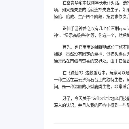
在富贵华宅中找到年长老仆对话，选
项，如果是夫妻的话就选择夫妻生子，如
怪胎、胎教、生产四个阶段，按要求依次
诛仙手游神兽之叹有几个位置刷npc
神”、“显示高级兽神”等，你选一个，然
首先，判官宝宝的捕捉地点位于修罗殿
捕捉，虽然没有固定的坐标，但猫头鹰在
通常站在南疆与焚香的交界处。由于它位
在《诛仙3》这款游戏中，玩家可以
一种生活在黑云沙海石台上的独特生物，
间，是一种温顺的小型鹿类生物，非常适
好了，今天关于“诛仙3宝宝怎么用技
深入的认识，并且从我的回答中得到一些