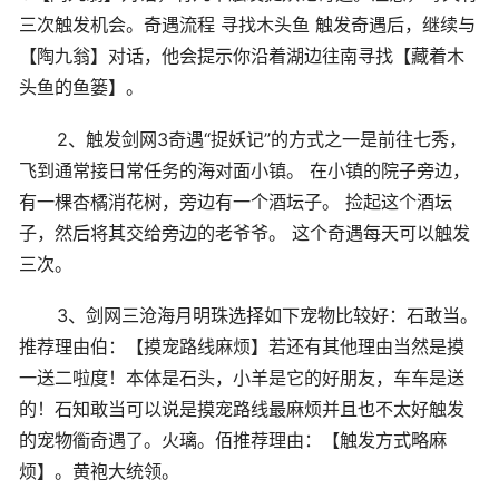
三次触发机会。奇遇流程 寻找木头鱼 触发奇遇后，继续与
【陶九翁】对话，他会提示你沿着湖边往南寻找【藏着木
头鱼的鱼篓】。
2、触发剑网3奇遇“捉妖记”的方式之一是前往七秀，
飞到通常接日常任务的海对面小镇。 在小镇的院子旁边，
有一棵杏橘消花树，旁边有一个酒坛子。 捡起这个酒坛
子，然后将其交给旁边的老爷爷。 这个奇遇每天可以触发
三次。
3、剑网三沧海月明珠选择如下宠物比较好：石敢当。
推荐理由伯：【摸宠路线麻烦】若还有其他理由当然是摸
一送二啦度！本体是石头，小羊是它的好朋友，车车是送
的！石知敢当可以说是摸宠路线最麻烦并且也不太好触发
的宠物衟奇遇了。火璃。佰推荐理由：【触发方式略麻
烦】。黄袍大统领。