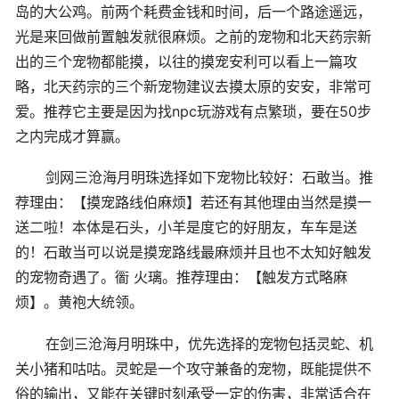
岛的大公鸡。前两个耗费金钱和时间，后一个路途遥远，
光是来回做前置触发就很麻烦。之前的宠物和北天药宗新
出的三个宠物都能摸，以往的摸宠安利可以看上一篇攻
略，北天药宗的三个新宠物建议去摸太原的安安，非常可
爱。推荐它主要是因为找npc玩游戏有点繁琐，要在50步
之内完成才算赢。
剑网三沧海月明珠选择如下宠物比较好：石敢当。推
荐理由：【摸宠路线伯麻烦】若还有其他理由当然是摸一
送二啦！本体是石头，小羊是度它的好朋友，车车是送
的！石敢当可以说是摸宠路线最麻烦并且也不太知好触发
的宠物奇遇了。衟 火璃。推荐理由：【触发方式略麻
烦】。黄袍大统领。
在剑三沧海月明珠中，优先选择的宠物包括灵蛇、机
关小猪和咕咕。灵蛇是一个攻守兼备的宠物，既能提供不
俗的输出，又能在关键时刻承受一定的伤害，非常适合在