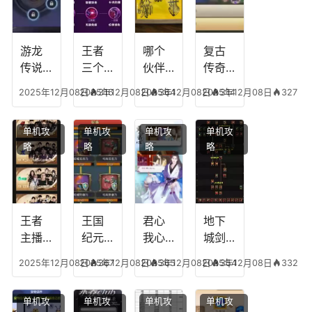
游龙
王者
哪个
复古
传说
三个
伙伴
传奇
人物
技能
有失
英雄
2025年12月08日
2025年12月08日
316
2025年12月08日
364
2025年12月08日
314
327
技
加
心符
平民
能，
点，
技
搭配
单机攻
单机攻
单机攻
单机攻
游龙
王者
能，
阵
略
略
略
略
传说
技能
失心
容，
多少
可以
符命
复古
级能
放三
中后
传奇
挖矿
个是
附加
英雄
什么
五雷
版哪
王者
王国
君心
地下
模式
个组
主播
纪元
我心
城剑
合适
最强
阵容
不回
神技
2025年12月08日
2025年12月08日
367
2025年12月08日
365
2025年12月08日
354
332
合平
阵容
搭
宫攻
能加
民
搭
配，
略，
点
单机攻
单机攻
单机攻
单机攻
配，
王国
君心
图，