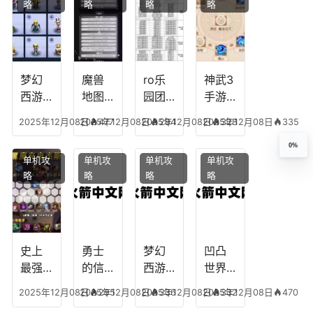
略
略
略
略
王者
纪元
我心
地下
最强
最强
剧情
城剑
的主
文本
神用
播
什么
装备
梦幻
魔兽
ro乐
神武3
西游
地图
园团
手游
生肖
乔的
装备
龙宫
2025年12月08日
2025年12月08日
477
2025年12月08日
294
2025年12月08日
328
335
下
任务
附
辅助
凡，
攻
魔，
技能
0%
单机攻
单机攻
单机攻
单机攻
梦幻
略，
乐园
加
略
略
略
略
十二
魔兽
团装
点，
生肖
世界
备任
神武
乔拉
务
手游
克
辅助
龙宫
史上
勇士
梦幻
凹凸
怎么
最强
的信
西游
世界
玩
的法
仰宠
手游
手游
2025年12月08日
2025年12月08日
295
2025年12月08日
336
2025年12月08日
332
470
师阵
物技
炼丹
全部