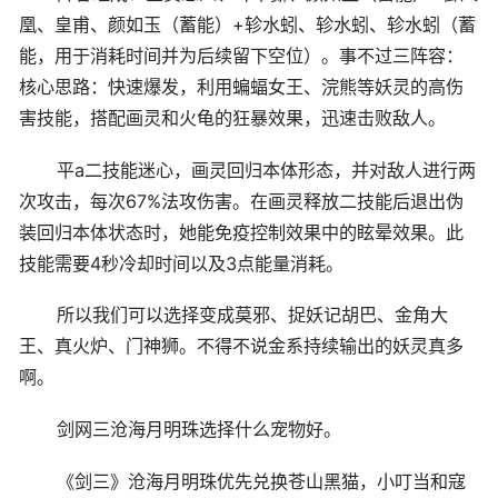
凰、皇甫、颜如玉（蓄能）+轸水蚓、轸水蚓、轸水蚓（蓄
能，用于消耗时间并为后续留下空位）。事不过三阵容：
核心思路：快速爆发，利用蝙蝠女王、浣熊等妖灵的高伤
害技能，搭配画灵和火龟的狂暴效果，迅速击败敌人。
平a二技能迷心，画灵回归本体形态，并对敌人进行两
次攻击，每次67%法攻伤害。在画灵释放二技能后退出伪
装回归本体状态时，她能免疫控制效果中的眩晕效果。此
技能需要4秒冷却时间以及3点能量消耗。
所以我们可以选择变成莫邪、捉妖记胡巴、金角大
王、真火炉、门神狮。不得不说金系持续输出的妖灵真多
啊。
剑网三沧海月明珠选择什么宠物好。
《剑三》沧海月明珠优先兑换苍山黑猫，小叮当和寇