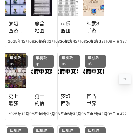
最强
最强
剧情
城剑
的主
文本
神用
播
什么
装备
梦幻
魔兽
ro乐
神武3
西游
地图
园团
手游
生肖
乔的
装备
龙宫
2025年12月08日
2025年12月08日
487
2025年12月08日
297
2025年12月08日
330
337
下
任务
附
辅助
凡，
攻
魔，
技能
单机攻
单机攻
单机攻
单机攻
梦幻
略，
乐园
加
略
略
略
略
十二
魔兽
团装
点，
生肖
世界
备任
神武
乔拉
务
手游
0%
克
辅助
龙宫
史上
勇士
梦幻
凹凸
怎么
最强
的信
西游
世界
玩
的法
仰宠
手游
手游
2025年12月08日
2025年12月08日
297
2025年12月08日
337
2025年12月08日
334
472
师阵
物技
炼丹
全部
容搭
能，
炉攻
阵容
单机攻
单机攻
单机攻
单机攻
配，
勇士
略，
搭