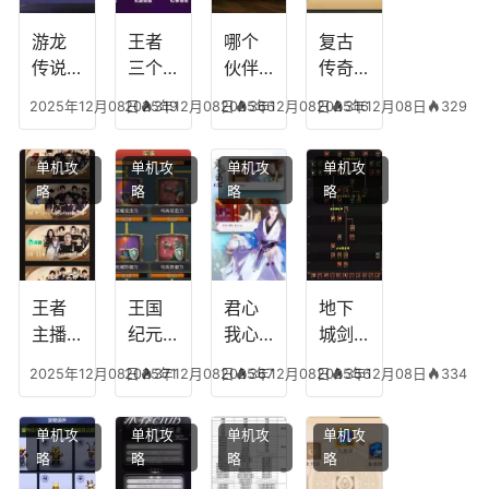
游龙
王者
哪个
复古
传说
三个
伙伴
传奇
人物
技能
有失
英雄
2025年12月08日
2025年12月08日
319
2025年12月08日
366
2025年12月08日
316
329
技
加
心符
平民
能，
点，
技
搭配
单机攻
单机攻
单机攻
单机攻
游龙
王者
能，
阵
略
略
略
略
传说
技能
失心
容，
多少
可以
符命
复古
级能
放三
中后
传奇
挖矿
个是
附加
英雄
什么
五雷
版哪
王者
王国
君心
地下
模式
个组
主播
纪元
我心
城剑
合适
最强
阵容
不回
神技
2025年12月08日
2025年12月08日
371
2025年12月08日
367
2025年12月08日
356
334
合平
阵容
搭
宫攻
能加
民
搭
配，
略，
点
单机攻
单机攻
单机攻
单机攻
配，
王国
君心
图，
略
略
略
略
王者
纪元
我心
地下