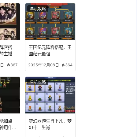
单机攻略
阵容搭
王国纪元阵容搭配，王
的主播
国纪元最强
367
364
8日
2025年12月08日
单机攻略
能加点
梦幻西游生肖下凡，梦
神用什么
幻十二生肖