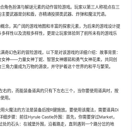
结合角色扮演与解谜元素的动作冒险游戏。玩家以第三人称视点在三
的主要武器是剑和盾，亦精通投掷类武器、炸弹和魔法咒语。
的概念，其广阔的游戏地图和丰富的探索元素，为后来的游戏设计提
斗多样性以及流程多样性，更是让玩家体验到了前所未有的游戏乐
充满奇幻色彩的冒险游戏，以下是对该游戏的详细介绍：故事背景：
金女神——力量女神丁妮、智慧女神娜茹和勇气女神花柔，共同创
金三角力量成为万物的源泉，并守护着这个世界的和平与繁荣。
下左右的，而能装备道具的只有下左右三个，当你要使用道具时，按
以使用。
用火魔法的方法是装备后按R键施放。要使用该魔法，需要道具Di
re的详细步骤：前往Hyrule Castle外围：首先，你需要穿过Market，
找到路分岔处的石头：在城堡外围，沿着路走，直到遇到一个路分岔的地