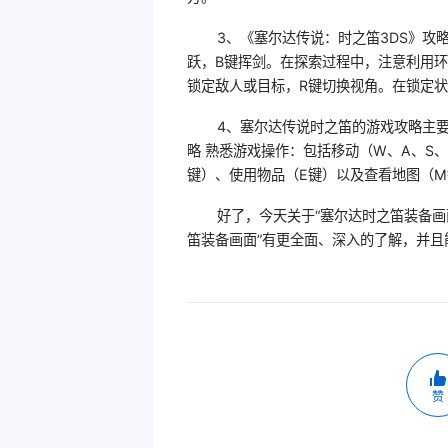
3、《塞尔达传说：时之笛3DS》攻
跃，B键挥剑。在探索过程中，注意利用
锁定敌人或目标，R键切换视角。在锁定
4、塞尔达传说时之笛的游戏攻略主
略 熟悉游戏操作：包括移动（W、A、S
键）、使用物品（E键）以及查看地图（M
好了，今天关于“塞尔达时之笛装备画
笛装备画面”有更全面、深入的了解，并
赞