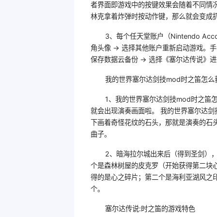
者界面即游戏中的按键效果会随着不同情
林克拿着炸弹时按动作键，那么就会变成
3、每个任天堂账户（Nintendo A
角头像 → 选择其他账户重新启动游戏。手
保存数据云备份 → 选择《塞尔达传说》进
我的世界塞尔达剑技mod时之笛怎么
1、我的世界塞尔达剑技mod时之笛
就会出现演奏画面啦。 我的世界塞尔达剑技
下画着奇怪花纹的石头，那就是演奏的石
曲子。
2、暗海拉尔城出来后（得到圣剑），出
个是森林树屋的皮克罗（开始获得第二块心
得的是心之碎片；第二个是海利亚湖风之
个。
塞尔达传说:时之笛的游戏特色