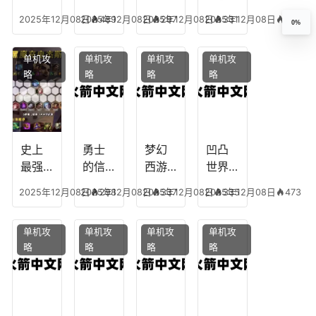
生肖
乔的
装备
龙宫
2025年12月08日
2025年12月08日
489
2025年12月08日
297
2025年12月08日
331
337
0%
下
任务
附
辅助
凡，
攻
魔，
技能
单机攻
单机攻
单机攻
单机攻
梦幻
略，
乐园
加
略
略
略
略
十二
魔兽
团装
点，
生肖
世界
备任
神武
乔拉
务
手游
克
辅助
龙宫
史上
勇士
梦幻
凹凸
怎么
最强
的信
西游
世界
玩
的法
仰宠
手游
手游
2025年12月08日
2025年12月08日
298
2025年12月08日
337
2025年12月08日
335
473
师阵
物技
炼丹
全部
容搭
能，
炉攻
阵容
单机攻
单机攻
单机攻
单机攻
配，
勇士
略，
搭
略
略
略
略
最强
的信
梦幻
配，
法师
仰宠
西游
凹凸
出装
物装
手游
世界
备哪
炼丹
手游