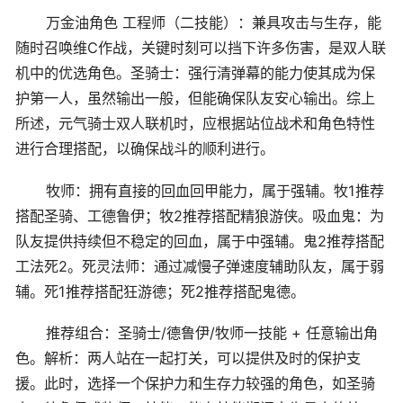
万金油角色 工程师（二技能）：兼具攻击与生存，能
随时召唤维C作战，关键时刻可以挡下许多伤害，是双人联
机中的优选角色。圣骑士：强行清弹幕的能力使其成为保
护第一人，虽然输出一般，但能确保队友安心输出。综上
所述，元气骑士双人联机时，应根据站位战术和角色特性
进行合理搭配，以确保战斗的顺利进行。
牧师：拥有直接的回血回甲能力，属于强辅。牧1推荐
搭配圣骑、工德鲁伊；牧2推荐搭配精狼游侠。吸血鬼：为
队友提供持续但不稳定的回血，属于中强辅。鬼2推荐搭配
工法死2。死灵法师：通过减慢子弹速度辅助队友，属于弱
辅。死1推荐搭配狂游德；死2推荐搭配鬼德。
推荐组合：圣骑士/德鲁伊/牧师一技能 + 任意输出角
色。解析：两人站在一起打关，可以提供及时的保护支
援。此时，选择一个保护力和生存力较强的角色，如圣骑