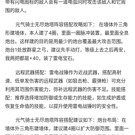
带有闪电图标的敌人会有一道电弧同时攻击该敌人和它周
围的敌人。
元气骑士无尽炮塔阵容搭配攻略如下： 在墙体外三角
形建墙体，本人建了4圈，里面一圈脉冲装置，最里面全息
炮台。这样建的目的是用最少的炮台覆盖最大攻击范围。
炮台1处放群星之弓，建议先手动打，等级上去之后再安，
我两把都是+40，装了雷电宝石。
远程武器搭配：雷电战锤作为近战武器，搭配高射
速、低单发伤害的远程武器（如狙击枪、霰弹枪）可充分
利用其范围伤害能力，弥补远程武器的伤害不足。技能搭
配：推荐选择增加防御或生存能力的技能，如生成护盾或
恢复生命值的技能，以提升使用雷电战锤时的安全性。
元气骑士无尽炮塔阵容搭配建议如下：炮台布局：在
墙体外三角形建墙体，建议建4圈以扩大防御范围。里面一