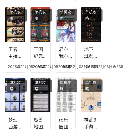
能，
点，
技
搭配
单机攻
单机攻
单机攻
单机攻
游龙
王者
能，
阵
略
略
略
略
传说
技能
失心
容，
多少
可以
符命
复古
级能
放三
中后
传奇
挖矿
个是
附加
英雄
什么
五雷
版哪
王者
王国
君心
地下
模式
个组
主播
纪元
我心
城剑
合适
最强
阵容
不回
神技
2025年12月08日
2025年12月08日
371
2025年12月08日
367
2025年12月08日
356
335
合平
阵容
搭
宫攻
能加
民
搭
配，
略，
点
单机攻
单机攻
单机攻
单机攻
配，
王国
君心
图，
略
略
略
略
王者
纪元
我心
地下
最强
最强
剧情
城剑
的主
文本
神用
播
什么
装备
梦幻
魔兽
ro乐
神武3
西游
地图
园团
手游