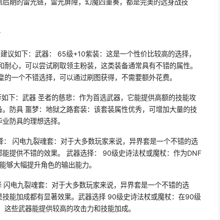
到后期的雷光链，雷光屏障，幻魔四重奏，都是完美的远身战技
?
建议如下：武器： 65级+10紫装：这是一个性价比较高的选择，
间和耐心，可以尝试刷取领主粉装，这类装备通常具有不错的属性。
魔皇的一个不错选择，可以通过刷图获得，不需要额外花费。
荐如下：武器 圣者的慈悲：作为首选武器，它能提供高额的技能攻
备。防具 噩梦：地狱之路套装：该套装属性优秀，可增加大量的技
毕业防具的理想选择。
选择： 闪电九裂魂套：对于大多数玩家来说，异界套是一个不错的选
能提供不错的效果。 武器选择： 90级史诗法杖或魔杖：作为DNF
杖能够大幅提升角色的输出能力。
择 闪电九裂魂套：对于大多数玩家来说，异界套是一个不错的选
技能加成都有显著效果。武器选择 90级史诗法杖或魔杖：在90级
，这些武器能提供较高的攻击力和技能加成。