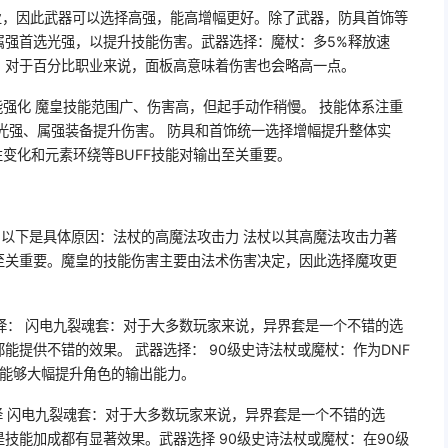
业，因此武器可以选择高强，能高增幅更好。除了武器，防具首饰等
属强首选光强，以提升技能伤害。武器选择：魔杖：多5%释放速
，对于百分比职业来说，面板高意味着伤害也会略高一点。
能强化 魔皇技能范围广、伤害高，但起手动作稍慢。 技能体系注重
光强、属强装备提升伤害。 防具和首饰统一选择增幅提升整体实
性变化和元素环绕等BUFF技能对输出至关重要。
。以下是具体原因：法杖的高魔法攻击力 法杖以其高魔法攻击力著
至关重要。魔皇的技能伤害主要由法术伤害决定，因此选择魔攻更
。
选择： 闪电九裂魂套：对于大多数玩家来说，异界套是一个不错的选
能提供不错的效果。 武器选择： 90级史诗法杖或魔杖：作为DNF
杖能够大幅提升角色的输出能力。
择 闪电九裂魂套：对于大多数玩家来说，异界套是一个不错的选
技能加成都有显著效果。武器选择 90级史诗法杖或魔杖：在90级