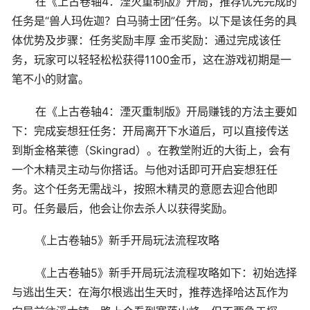
在《上古卷轴4：湮灭重制版》开局，推荐优先完成的
任务是“兽人玛佐迦？白马骑士团”任务。以下是该任务的具
体优势及步骤：任务奖励丰厚 金币奖励：通过完成该任
务，玩家可以轻轻松松获得1100金币，这在游戏初期是一
笔不小的财富。
在《上古卷轴4：湮灭重制版》开局赚钱的方法主要如
下：完成妄想狂任务：开局离开下水道后，可以直接传送
到斯金格莱德（Skingrad）。在教堂附近的大街上，会有
一个木精灵主动与你搭话。与他对话即可开启妄想狂任
务。这个任务无需战斗，按照木精灵的意愿去迎合他即
可。任务最后，他会让你去杀人以获得奖励。
《上古卷轴5》新手开局玩法流程攻略
《上古卷轴5》新手开局玩法流程攻略如下：初始选择
与逃出生天：在海尔根逃出生天时，推荐选择哈达瓦作为