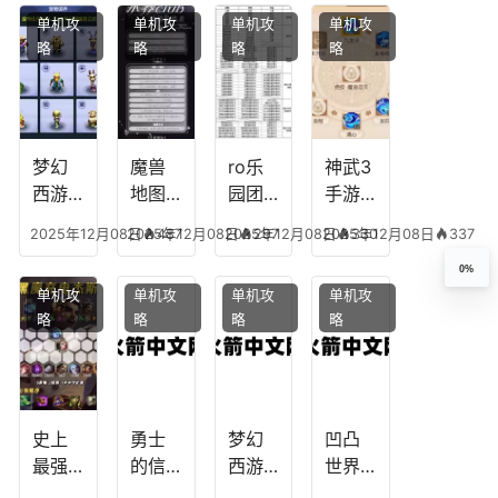
搭
配，
略，
点
单机攻
单机攻
单机攻
单机攻
配，
王国
君心
图，
略
略
略
略
王者
纪元
我心
地下
最强
最强
剧情
城剑
的主
文本
神用
播
什么
装备
梦幻
魔兽
ro乐
神武3
西游
地图
园团
手游
生肖
乔的
装备
龙宫
2025年12月08日
2025年12月08日
487
2025年12月08日
297
2025年12月08日
330
337
下
任务
附
辅助
凡，
攻
魔，
技能
0%
单机攻
单机攻
单机攻
单机攻
梦幻
略，
乐园
加
略
略
略
略
十二
魔兽
团装
点，
生肖
世界
备任
神武
乔拉
务
手游
克
辅助
龙宫
史上
勇士
梦幻
凹凸
怎么
最强
的信
西游
世界
玩
的法
仰宠
手游
手游