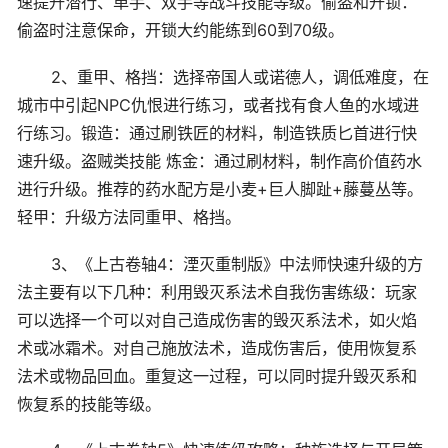
速提升潜行、单手、双手等战斗技能等级。偷盗和开锁：
偷盗时注意保命，开锁大约能练到60到70级。
2、重甲、格挡：选择帝国人或诺德人，调低难度，在
城市中引起NPC仇恨进行练习，或者找有食人鱼的水域进
行练习。锻造：通过刷铁匠的材料，制造铁质匕首进行快
速升级。盗贼类技能 炼金：通过刷材料，制作高价值药水
进行升级。推荐的药水配方是小麦+巨人脚趾+藤蔓丛等。
轻甲：升级方法同重甲、格挡。
3、《上古卷轴4：湮灭重制版》中法师快速升级的方
法主要有以下几种：利用毁灭系法术自我伤害练级：玩家
可以选择一个可以对自己造成伤害的毁灭系法术，如火焰
术或冰霜术。对自己施放法术，造成伤害后，使用恢复系
法术或物品回血。重复这一过程，可以同时提升毁灭系和
恢复系的技能等级。