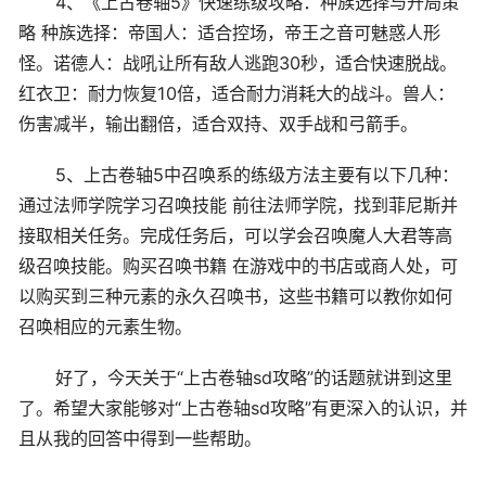
4、《上古卷轴5》快速练级攻略：种族选择与开局策
略 种族选择：帝国人：适合控场，帝王之音可魅惑人形
怪。诺德人：战吼让所有敌人逃跑30秒，适合快速脱战。
红衣卫：耐力恢复10倍，适合耐力消耗大的战斗。兽人：
伤害减半，输出翻倍，适合双持、双手战和弓箭手。
5、上古卷轴5中召唤系的练级方法主要有以下几种：
通过法师学院学习召唤技能 前往法师学院，找到菲尼斯并
接取相关任务。完成任务后，可以学会召唤魔人大君等高
级召唤技能。购买召唤书籍 在游戏中的书店或商人处，可
以购买到三种元素的永久召唤书，这些书籍可以教你如何
召唤相应的元素生物。
好了，今天关于“上古卷轴sd攻略”的话题就讲到这里
了。希望大家能够对“上古卷轴sd攻略”有更深入的认识，并
且从我的回答中得到一些帮助。