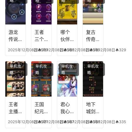
略
略
略
略
游龙
王者
哪个
复古
传说
三个
伙伴
传奇
人物
技能
有失
英雄
2025年12月08日
2025年12月08日
319
2025年12月08日
366
2025年12月08日
316
329
技
加
心符
平民
能，
点，
技
搭配
单机攻
单机攻
单机攻
单机攻
游龙
王者
能，
阵
略
略
略
略
传说
技能
失心
容，
多少
可以
符命
复古
级能
放三
中后
传奇
挖矿
个是
附加
英雄
什么
五雷
版哪
王者
王国
君心
地下
模式
个组
主播
纪元
我心
城剑
合适
最强
阵容
不回
神技
2025年12月08日
2025年12月08日
371
2025年12月08日
367
2025年12月08日
356
335
合平
阵容
搭
宫攻
能加
民