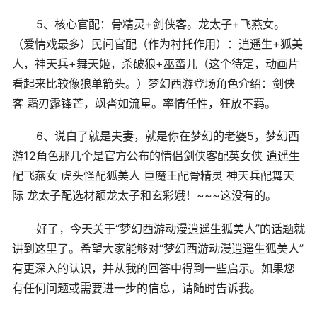
5、核心官配：骨精灵+剑侠客。龙太子+飞燕女。
（爱情戏最多）民间官配（作为衬托作用）：逍遥生+狐美
人，神天兵+舞天姬，杀破狼+巫蛮儿（这个待定，动画片
看起来比较像狼单箭头。）梦幻西游登场角色介绍：剑侠
客 霜刃露锋芒，飒沓如流星。率情任性，狂放不羁。
6、说白了就是夫妻，就是你在梦幻的老婆5，梦幻西
游12角色那几个是官方公布的情侣剑侠客配英女侠 逍遥生
配飞燕女 虎头怪配狐美人 巨魔王配骨精灵 神天兵配舞天
际 龙太子配选材额龙太子和玄彩娥！~~~这没有的。
好了，今天关于“梦幻西游动漫逍遥生狐美人”的话题就
讲到这里了。希望大家能够对“梦幻西游动漫逍遥生狐美人”
有更深入的认识，并从我的回答中得到一些启示。如果您
有任何问题或需要进一步的信息，请随时告诉我。