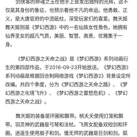
剑侠客的命魂之玉在他手上会发出独特的光辉，这不
仅是其身份的象征，也预示着他不凡的命运。他勇敢、正
义，是大唐官府的中流砥柱，深受玩家们的喜爱。舞天姬
舞天姬则是《梦幻西游》中的一名仙族女性角色，她拥有
仙界圣女的超凡气质，美丽、智慧、高贵、优雅集于一
身。
《梦幻西游之天命之战》是《梦幻西游》系列动画衍
生的第四部作品，于2016-09-23开始放送。《梦幻西游》
系列动画是根据回合制网络游戏《梦幻西游2》背景设定所
改编。共四个季度，分为《梦幻西游之天命之路》、《梦
幻西游之化境飞升》、《梦幻西游之雷怒危机》、《梦幻
西游之天命之战》。
舞天姬的装备是环圈和飘带。桃夭夭使用灯笼和飘
带。羽灵神的武器是弓弩和法杖。飞燕女配备双短剑和环
圈。逍遥生使用扇子和剑。偃无师的武器是巨剑和剑。狐