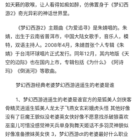
如天籁的歌喉，让人看得如痴如醉，仿佛置身于《梦幻西
游2》奇光异彩的神话世界里。
《梦幻西游2》主题曲《为爱追寻》是朱婧唱的。朱
婧，出生于云南省普洱市，中国大陆女歌手，音乐人，模
特，双语主持人。2008年4月，朱婧首张个人专辑《朱
婧》于台湾环球唱片正式发行。同年12月，其内地版《天
空的边际》也在国内上市，专辑包括《为什么》《阿诗
玛》《倒淌河》等歌曲。
梦幻西游经典老婆梦幻西游逍遥生的老婆是谁
1、梦幻西游逍遥生的老婆是谁官方的是狐美人剑侠客
骨精灵逍遥生狐美人龙太子飞燕女玄彩娥虎头怪 其他好像
没有了巨魔王貌似没老婆英女侠好像不愿意找杀破狼喜欢
巫蛮儿可惜没感觉神天兵单身狗舞天姬话不多羽灵神貌似
好像准备撩妹英女侠 3，梦幻西游dt的老婆最好什么职业