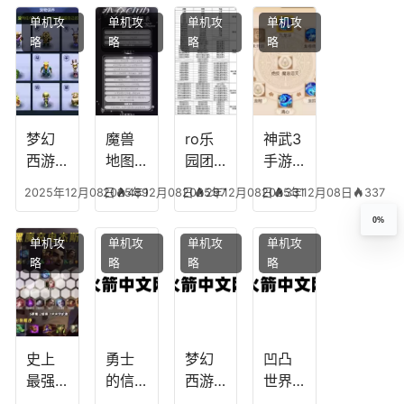
民
搭
配，
略，
点
单机攻
单机攻
单机攻
单机攻
配，
王国
君心
图，
略
略
略
略
王者
纪元
我心
地下
最强
最强
剧情
城剑
的主
文本
神用
播
什么
装备
梦幻
魔兽
ro乐
神武3
西游
地图
园团
手游
生肖
乔的
装备
龙宫
2025年12月08日
2025年12月08日
489
2025年12月08日
297
2025年12月08日
331
337
下
任务
附
辅助
0%
凡，
攻
魔，
技能
单机攻
单机攻
单机攻
单机攻
梦幻
略，
乐园
加
略
略
略
略
十二
魔兽
团装
点，
生肖
世界
备任
神武
乔拉
务
手游
克
辅助
龙宫
史上
勇士
梦幻
凹凸
怎么
最强
的信
西游
世界
玩
的法
仰宠
手游
手游