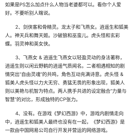
如果是PS怎么加点什么人物当老婆都可以。看你个人爱
好。不要听别人瞎说。
2、剑侠客和骨精灵。龙太子和飞燕女。逍遥生和狐美
人。神天兵和舞天姬。沙破狼和巫蛮儿。虎头怪和玄彩
蝶。羽灵神和英女侠。
3、飞燕女 & 逍遥生飞燕女以轻盈灵动的身法著称，
逍遥生则以闲云野鹤的逍遥气质闻名。二者相遇相知的剧
情突出“自由灵魂”的共鸣，角色互动充满诗意。虎头怪 &
狐美人虎头怪以力大无穷、勇猛无畏的形象出现，狐美人
则以美艳与机智为特点。两人携手共进的设定融合“力量与
智慧”的对比，形成独特的CP张力。
4、没有。在游戏《梦幻西游》中，游戏内剧情走向
中，逍遥生和狐美人最终也没有在一起，《梦幻西游》是
一款由中国网易公司自行开发并营运的网络游戏。