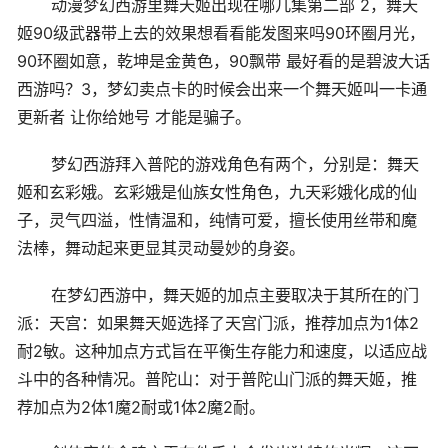
动漫梦幻西游里舞天姬出现在哪几集第二部 2，舞天
姬90级武器带上去的效果想看看能发图来吗90环圈月光，
90环圈如意，乾坤是金黄色，90飘带 最好看的是碧波大话
西游吗？3，梦幻卖点卡的时候会出来一个舞天姬叫一卡通
更新者 让你给她号 才能是骗子。
梦幻西游拜入普陀的游戏角色有两个，分别是：舞天
姬和玄彩娥。玄彩娥是仙族女性角色，九天彩娥化成的仙
子，灵气四溢，性情温和，纯情可爱，擅长使用丝带和魔
法棒，舞动起来更显其灵动曼妙的身姿。
在梦幻西游中，舞天姬的加点主要取决于其所在的门
派：天宫：如果舞天姬选择了天宫门派，推荐加点为1体2
耐2敏。这种加点方式旨在平衡生存能力和速度，以适应战
斗中的各种情况。普陀山：对于普陀山门派的舞天姬，推
荐加点为2体1魔2耐或1体2魔2耐。