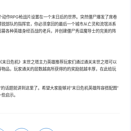
个动作RPG枪战片设置在一个末日后的世界。突然僵尸爆发了席卷
精锐部队的指挥官，你必须拿回的最后一个城市从亡灵和流氓派系
招募各种英雄身经百战的老兵，并创建僵尸秀逗魔导士的完美的阵
《末日危机》末世之塔主力英雄推荐玩家们通过通关末世之塔可以
等物品，玩家通关的层数越高所获得的的奖励就越丰厚，在此给玩
。
”的话题就讲到这里了。希望大家能够对“末日危机英雄阵容搭配图”
一些启示。