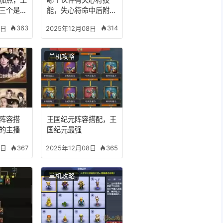
三个是什
能，失心符命中后附加
五雷
363
314
8日
2025年12月08日
单机攻略
阵容搭
王国纪元阵容搭配，王
的主播
国纪元最强
367
365
8日
2025年12月08日
单机攻略