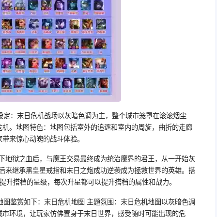
设定：末日危机战场以灰暗色调为主，整个城市笼罩在滚滚烟尘
危机。地图特色：地图包括室外的追逐和室内的周旋，曲折的走廊
家带来惊心动魄的战斗体验。
喝下地狱之血后，与魔王交易最终成为统治魔界的君王，从一开始灰
到后来继承黑皇星戒指和末日之炮成功逆袭成为拯救世界的英雄。搭
以提升搭档的星级，每次升星都可以提升搭档的属性和战力。
地图鉴赏如下：末日危机地图 主题氛围：末日危机地图以灰暗色调
城市环境，让玩家仿佛置身于末日世界，感受随时可能出现的危