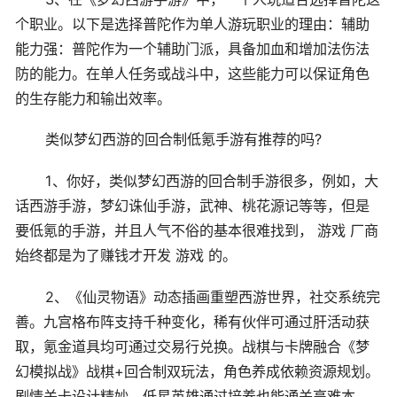
个职业。以下是选择普陀作为单人游玩职业的理由：辅助
能力强：普陀作为一个辅助门派，具备加血和增加法伤法
防的能力。在单人任务或战斗中，这些能力可以保证角色
的生存能力和输出效率。
类似梦幻西游的回合制低氪手游有推荐的吗?
1、你好，类似梦幻西游的回合制手游很多，例如，大
话西游手游，梦幻诛仙手游，武神、桃花源记等等，但是
要低氪的手游，并且人气不俗的基本很难找到， 游戏 厂商
始终都是为了赚钱才开发 游戏 的。
2、《仙灵物语》动态插画重塑西游世界，社交系统完
善。九宫格布阵支持千种变化，稀有伙伴可通过肝活动获
取，氪金道具均可通过交易行兑换。战棋与卡牌融合《梦
幻模拟战》战棋+回合制双玩法，角色养成依赖资源规划。
剧情关卡设计精妙，低星英雄通过培养也能通关高难本，