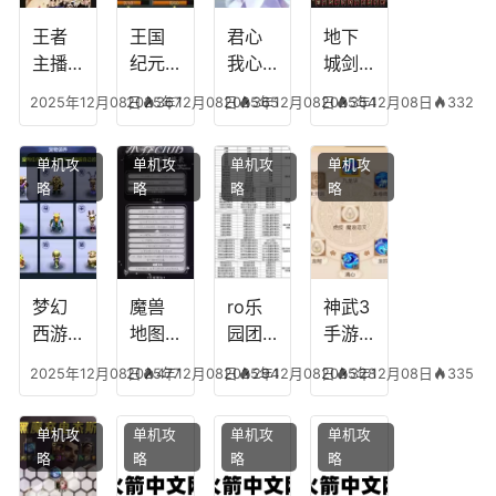
挖矿
个是
附加
英雄
什么
五雷
版哪
王者
王国
君心
地下
模式
个组
主播
纪元
我心
城剑
合适
最强
阵容
不回
神技
2025年12月08日
2025年12月08日
367
2025年12月08日
365
2025年12月08日
354
332
合平
阵容
搭
宫攻
能加
民
搭
配，
略，
点
单机攻
单机攻
单机攻
单机攻
配，
王国
君心
图，
略
略
略
略
王者
纪元
我心
地下
最强
最强
剧情
城剑
的主
文本
神用
播
什么
装备
梦幻
魔兽
ro乐
神武3
西游
地图
园团
手游
生肖
乔的
装备
龙宫
2025年12月08日
2025年12月08日
477
2025年12月08日
294
2025年12月08日
328
335
下
任务
附
辅助
凡，
攻
魔，
技能
单机攻
单机攻
单机攻
单机攻
梦幻
略，
乐园
加
略
略
略
略
十二
魔兽
团装
点，
生肖
世界
备任
神武