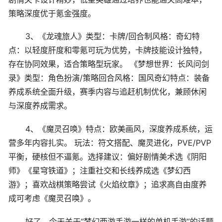
策略深度优于氪金强度。
3、《龙魂旅人》类型：卡牌/回合制风格：奇幻特
点：以轻度肝度和零氪可玩为优势，卡牌技能设计独特，
存在协同效果，适合策略型玩家。 《梦想世界：长风问剑
录》类型：角色扮演/策略回合风格：国风奇幻特点：装备
养成系统全面升级，赛季内容与追赶机制优化，兼顾休闲
与深度养成需求。
4、《魔灵召唤》特点：欧美画风，深度养成系统，运
营多年内容扎实。 玩法：符文搭配、魔灵进化，PVE/PVP
平衡，硬核但不逼氪。选择建议：偏好剧情美术选《阴阳
师》《星穹铁道》；注重社交和长线养成选《梦幻西
游》；喜欢战棋策略尝试《火焰纹章》；追求高自由度养
成可考虑《魔灵召唤》。
好了，今天关于“梦幻西游手游一样的单机手游”的话题