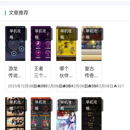
文章推荐
单机攻
单机攻
单机攻
单机攻
略
略
略
略
游龙
王者
哪个
复古
传说
三个
伙伴
传奇
人物
技能
有失
英雄
2025年12月08日
2025年12月08日
316
2025年12月08日
364
2025年12月08日
314
327
技
加
心符
平民
能，
点，
技
搭配
单机攻
单机攻
单机攻
单机攻
游龙
王者
能，
阵
略
略
略
略
传说
技能
失心
容，
多少
可以
符命
复古
级能
放三
中后
传奇