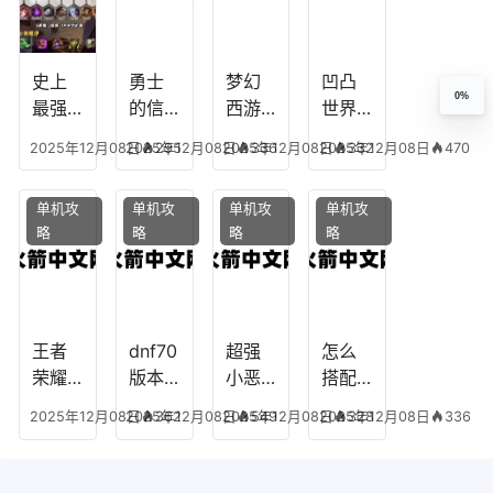
乔拉
务
手游
克
辅助
龙宫
史上
勇士
梦幻
凹凸
0%
怎么
最强
的信
西游
世界
玩
的法
仰宠
手游
手游
2025年12月08日
2025年12月08日
295
2025年12月08日
336
2025年12月08日
332
470
师阵
物技
炼丹
全部
容搭
能，
炉攻
阵容
单机攻
单机攻
单机攻
单机攻
配，
勇士
略，
搭
略
略
略
略
最强
的信
梦幻
配，
法师
仰宠
西游
凹凸
出装
物装
手游
世界
备哪
炼丹
手游
个好
炉攻
阵容
王者
dnf70
超强
怎么
略图
搭配
荣耀S
版本
小恶
搭配
破茧
8阿柯
女弹
魔阵
学术
2025年12月08日
2025年12月08日
362
2025年12月08日
549
2025年12月08日
328
336
攻
药装
容搭
专家
略，
备，7
配攻
阵容
王者
0版本
略，
装