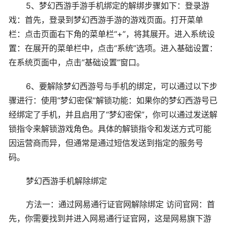
5、梦幻西游手游手机绑定的解绑步骤如下：登录游
戏：首先，登录到梦幻西游手游的游戏页面。打开菜单
栏：点击页面右下角的菜单栏“+”，将其展开。进入系统设
置：在展开的菜单栏中，点击“系统”选项。进入基础设置：
在系统页面中，点击“基础设置”窗口。
6、要解除梦幻西游号与手机的绑定，可以通过以下步
骤进行：使用“梦幻密保”解锁功能：如果你的梦幻西游号已
经绑定了手机，并且启用了“梦幻密保”，你可以通过发送解
锁指令来解锁游戏角色。具体的解锁指令和发送方式可能
因运营商而异，但通常是通过短信发送到指定的服务号
码。
梦幻西游手机解除绑定
方法一：通过网易通行证官网解除绑定 访问官网：首
先，你需要找到并进入网易通行证官网，这是网易旗下游