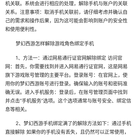
机关联。系统会进行相应的处理，解除手机与账户的关联
关系。注意事项：取消手机关联前，请仔细考虑并确认自
己的需求和操作后果，因为这可能会影响到账户的安全性
和使用便利性。
梦幻西游怎样解除游戏角色绑定手机
1、方法一：通过网易通行证官网解除绑定 访问官
网：首先，你需要找到并进入网易通行证官网，这是网易
旗下游戏账号管理的主要平台。登录账号：在官网上，使
用你的梦幻西游账号进行登录。确保输入的账号和密码准
确无误。进入手机服务：登录后，在账号管理页面中找到
并点击“手机服务”选项。这个选项通常与账号安全、绑定信
息等相关。
2、梦幻西游手机绑定满了的解除方法如下：通过手机
直接解除 如果你的手机没有丢失，且仍然可以正常使用，