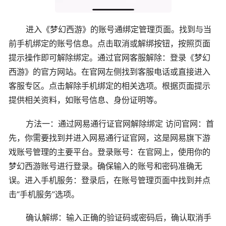
进入《梦幻西游》的账号通绑定管理页面。找到与当
前手机绑定的账号信息。点击取消或解绑按钮，按照页面
提示操作即可解除绑定。通过官网客服解除：登录《梦幻
西游》的官方网站。在官网左侧找到客服电话或直接进入
客服专区。点击解除手机绑定的相关选项。根据页面提示
提供相关资料，如账号信息、身份证明等。
方法一：通过网易通行证官网解除绑定 访问官网：首
先，你需要找到并进入网易通行证官网，这是网易旗下游
戏账号管理的主要平台。登录账号：在官网上，使用你的
梦幻西游账号进行登录。确保输入的账号和密码准确无
误。进入手机服务：登录后，在账号管理页面中找到并点
击“手机服务”选项。
确认解绑：输入正确的验证码或密码后，确认取消手