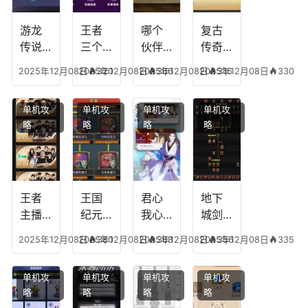
游龙
王者
哪个
复古
传说
三个
伙伴
传奇
人物
技能
有失
英雄
2025年12月08日
2025年12月08日
320
2025年12月08日
366
2025年12月08日
316
330
技
加
心符
平民
能，
点，
技
搭配
单机攻
单机攻
单机攻
单机攻
游龙
王者
能，
阵
略
略
略
略
传说
技能
失心
容，
多少
可以
符命
复古
级能
放三
中后
传奇
挖矿
个是
附加
英雄
什么
五雷
版哪
王者
王国
君心
地下
模式
个组
主播
纪元
我心
城剑
合适
最强
阵容
不回
神技
2025年12月08日
2025年12月08日
380
2025年12月08日
368
2025年12月08日
356
335
合平
阵容
搭
宫攻
能加
民
搭
配，
略，
点
单机攻
单机攻
单机攻
单机攻
配，
王国
君心
图，
略
略
略
略
王者
纪元
我心
地下