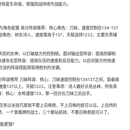
时恢复生命值，增强团战持续作战能力。
角色配置 高分阵容推荐：核心角色：刀妹，速度控制在134-137
助角色：树女诗人，速度需高于137，天赋选择1222，主要负责辅
状态的女神，以打破敌方的控制链。面对输出型阵容：提高防御和
快速攻击型阵容：提高队伍的速度和反应能力，以应对敌方的快速
合适的阵容搭配是取得胜利的关键。
阵容推荐 刀妹阵容：核心：刀妹速度控制在134137之间，装备熔
速度137以上，天赋1222。注意事项：诗人最好点亮丛林，所有英
：核心：女枪速度133，第一回合在刀妹之后出手。
活任务过关技巧是就不要上召唤兽，不上召唤的就可以过。上自然的
师，一个拿盾牌的战士，三个都站前排，不要召唤兽就可以了。
能更强?