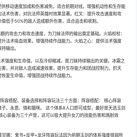
：提供移动速度加成和伤害减免，适合前期对线，增强机动性和生存能
的法术伤害，对抗法师英雄时效果显著。红叉：提升攻击速度和攻
值低于50%的敌人造成额外伤害，适合追击和收割。
高额的攻击力和攻击速度，为刀妹法师的输出奠定基础。火焰权杖：
提升法术吸血效果，增强持续作战能力。火焰之心：提供法术强度
保持输出。
法术强度和生命值，以及冷却缩减，是刀妹持续输出的关键。冰霜之
伤害，并对敌人造成减速效果，提升生存能力和团战控制力。炽天
时恢复生命值，增强团战持续作战能力。
括阵容搭配、装备选择和阵容玩法三个方面：阵容搭配： 核心阵容
子、永恩、慎和猫咪。 这个体系8人口即可成型，最好是天选玉剑
：核心装备为三个卢登，这可以极大提升女刀的技能伤害和溅射效
莫甘娜：鬼书+反甲+龙牙阵容玩法因为前期玉剑的体系强度很弱所