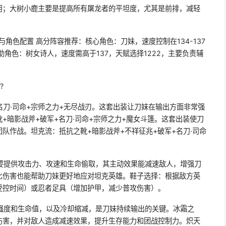
用；大树小鹿主要是提高所有屠龙者的平坦度，尤其是前排，减轻
角色配置 高分阵容推荐：核心角色：刀妹，速度控制在134-137
助角色：树女诗人，速度需高于137，天赋选择1222，主要负责辅
?
名刀·司命+宗师之力+无尽战刃。这套出装让刀妹在输出方面非常强
+暗影战斧+破军+名刀·司命+宗师之力+魔女斗篷。这套出装使刀
队作战。坦克流：抵抗之靴+暗影战斧+不祥征兆+破军+名刀·司命
要提供攻击力、攻速和生命偷取，其主动效果能减速敌人，增强刀
比伤害也能帮助刀妹更好地应对坦克英雄。鞋子选择：根据敌方英
受控时间）或忍者足具（增加护甲，减少普攻伤害）。
强度和生命值，以及冷却缩减，是刀妹持续输出的关键。冰霜之
伤害，并对敌人造成减速效果，提升生存能力和团战控制力。炽天