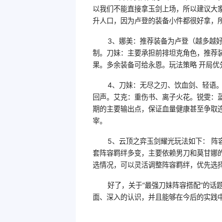
以我们不能直接拿玉剑上场，所以建议大
升人口，因为卢登的装备小件都很好拿，
3、娜美：推荐装备为卢登（越多越
制。刀妹：主要承担前排坦克角色，推荐
果。多余装备可给永恩。玩法策略 开局优
4、刀妹：无尽之刃、饮血剑、轻语。
回声。艾克：重伤书、离子火花。锐雯：蓝
期的主要输出点，保证血量健康甚至争取
宰。
5、云顶之弈玉剑耀光玩法如下： 阵
套阵容羁绊多变，主要依赖男刀和莫甘娜的
选情况，可以灵活调整阵容羁绊，优先选择
好了，关于“最强刀妹阵容搭配”的话
面、深入的认识，并且能够在今后的实践