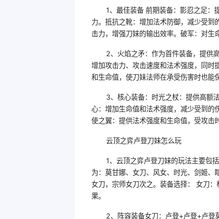
1、最佳装备 前期装备：影忍之足
力。抵抗之靴：增加法术防御，减少受到
击力，增强刀妹的输出效率。破军：对生命
2、火焰之矛：作为首件装备，提供
增加攻击力、攻击速度和法术强度，同时
和生命值，使刀妹法师在承受伤害时也能
3、核心装备：时光之杖：提供高额
心：增加生命值和法术强度，减少受到的
使之翼：提供法术强度和生命值，受攻击
云顶之弈卢登刀妹怎么玩
1、云顶之弈卢登刀妹的玩法主要包
为：莫甘娜、女刀、风女、时光、剑姬、瞎
女刀，宗师女刀次之。装备选择： 女刀
果。
2、阵容装备女刀：卢登+卢登+卢登