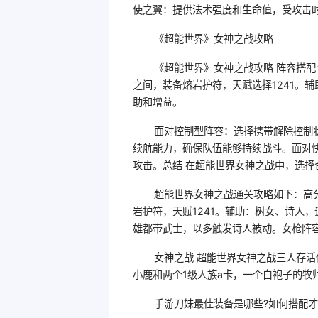
使之翼：提供法术强度和生命值，受攻击
《超能世界》女神之战攻略
《超能世界》女神之战攻略 阵容搭配与
之间，装备熔岩护符，天赋选择1241。辅
助和增益。
面对控制型阵容：选择携带解除控制
续航能力，确保队伍能够持续战斗。面对
攻击。总结 在超能世界女神之战中，选择
超能世界女神之战通关攻略如下：高分
岩护符，天赋1241。辅助：树女、诗人，
雄都带武士，以多触发诗人被动。女枪阵容
女神之战 超能世界女神之战三人存
小鹿和两个1级人族a卡，一个白袍子的牧
手游刀妹最佳装备是哪些?如何搭配才