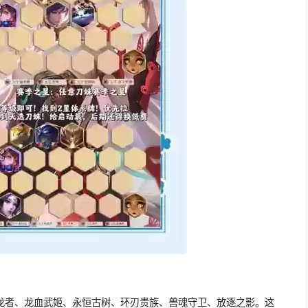
龙者、龙血武姬、永恒古树、环刃贵族、兽魂守卫、放逐之影。这