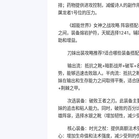
排；药物提供进攻控制，减缓诗人的副作
屠龙者1号位的压力。
《超能世界》女神之战攻略 阵容搭配与
之间，装备熔岩护符，天赋选择1241。辅
助和增益。
刀妹出装攻略推荐?适合哪些装备搭配
输出流：抵抗之靴+暗影战斧+破军+
势，能够迅速击败敌人。半肉流：抵抗之靴
妹在输出和生存能力之间取得平衡，适合团
+荆棘之甲。
次选装备：破败王者之刃。此装备主
妹的追击和粘人能力。同时，破败的百分
雄阵容，选择水银之靴（增加韧性，减少
核心装备：时光之杖：提供高额法术
心：增加生命值和法术强度，减少受到的