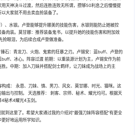
家用天神决斗过渡，然后连胜连败无所谓，攒够50利息之后慢慢提
所以大家就不用去卖血抢装备了。
好）、水银。卢登能够提升娜美的技能伤害，水银则能防止她被控
装备肉装。莫甘娜：推荐装备鬼书，以提升她的技能伤害和附加效
先抢眼泪，为后续合成卢登做准备。
锤石：青龙刀、火炮、鬼索的狂暴之刃。卢锡安：蓝buff、卢登的
buff、冰心。阵容过渡 前期：以重装源计划为主，卢锡安作为前
连胜。中期：加入刀妹并搭配剑士羁绊，让刀妹成为战场上的主
容构成： 永恩、刀妹、慎、男刀、风女、莫甘娜、时光、猫咪。这
输出与控制。 天选推荐： 刺客、宗师、秘术、耀光均可。根据天
4秘术4耀光4玉剑。
题就到这里了。希望大家通过我的介绍对“最强刀妹阵容搭配”有更全
中更好地运用所学知识。