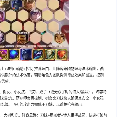
士+法师+辅助+控制 推荐理由：此阵容兼顾物理与法术输出，战
提供额外的法术伤害，辅助角色为团队提供增益效果和回复，控制
的优势。
、树女、小女孩、飞刃、双子（或无双子时的诗人/黑妹）。阵容特
爆发能力。药剂师负责控制，树女比刀妹快以确保其安全，小女孩
咒结算。飞刃的攻击力需低于刀妹，以避免抢夺输出。
人，大树和鹿。阵容思路：刀妹+屠龙者+诗人相得益彰，快速打破前