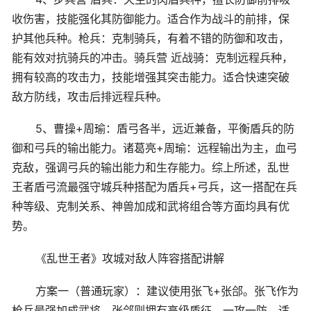
收伤害，技能强化其防御能力。适合作为战斗的前排，保
护其他兵种。枪兵：克制骑兵，有着不错的防御和攻击，
能有效对抗骑兵的冲击。骑兵营 近战骑：克制远程兵种，
拥有较高的攻击力，技能增强其突击能力。适合快速突破
敌方防线，攻击后排远程兵种。
5、曹操+周瑜：盾弓各半，远近兼备，平衡盾兵的防
御和弓兵的输出能力。诸葛亮+周瑜：远程输出为主，血弓
克敌，强调弓兵的输出能力和生存能力。综上所述，乱世
王者盾弓流最强守城兵种搭配为盾兵+弓兵，这一搭配在兵
种等级、克制关系、神兽加成和武将组合等方面均具有优
势。
《乱世王者》攻城对敌人阵容搭配讲解
方案一（普通玩家）：建议使用张飞+张郃。张飞作为
枪兵最强加成武将，张郃则拥有高级盾征，一攻一防，适