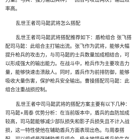
率高。
乱世王者司马懿武将怎么搭配
乱世王者司马懿武将搭配推荐如下：盾枪组合 张飞搭
配司马懿：此组合主打输出流。张飞作为武将，能够大幅
提升枪兵的攻击力，与司马懿的士兵数量加成相结合，可
以形成强大的输出能力。在战斗中，枪兵作为主要攻击力
量，能够快速击溃敌人。同时，盾兵作为前排防御，能够
吸收大量伤害，保护枪兵安全输出。曹操搭配司马懿：此
组合注重战损控制。
乱世王者中司马懿武将的搭配方案主要有以下几种：
司马懿+周泰 优势分析：在当前版本中，盾兵的血防加成
较高，司马懿能够减少部队损失和影子兵损失且不计入战
损，这一特性使他在辅助盾兵方面表现出色。与周泰搭
配，可以组成最强辅助盾兵组合，极大地提升盾兵的生存