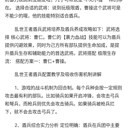
在。 选择合适的武将：说到玩极限盾，曹操这个武将可是
不能少的哦，他的技能特别适合盾兵。
乱世王者盾兵武将培养及盾兵养成攻略如下：武将选
择 核心武将：曹仁。曹仁的【裹力血战】技能可以为盾兵
提供闪避效果，同时为己方所有部队提供生命加成，是提
升盾兵生存和辅助能力的首选武将。武将搭配 极限生存
流： 搭配方案一：曹仁+曹操。
乱世王者盾兵配置教学及吸收伤害机制讲解
1、游戏的战斗机制为回合制。每个兵种会按一定规则
攻击最有利的部队。比如骑兵如果开启冲锋，会攻击弓兵
和弩兵，而枪兵则优先会攻击骑兵。如果骑兵被枪兵拦
下，就不会去攻击弓兵了。
2、盾兵综合实力分析 定位明确：盾兵在兵团中主要