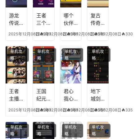
游龙
王者
哪个
复古
传说
三个
伙伴
传奇
人物
技能
有失
英雄
2025年12月08日
2025年12月08日
320
2025年12月08日
366
2025年12月08日
316
330
技
加
心符
平民
能，
点，
技
搭配
单机攻
单机攻
单机攻
单机攻
游龙
王者
能，
阵
略
略
略
略
传说
技能
失心
容，
多少
可以
符命
复古
级能
放三
中后
传奇
挖矿
个是
附加
英雄
什么
五雷
版哪
王者
王国
君心
地下
模式
个组
主播
纪元
我心
城剑
合适
最强
阵容
不回
神技
2025年12月08日
2025年12月08日
380
2025年12月08日
368
2025年12月08日
356
335
合平
阵容
搭
宫攻
能加
民
搭
配，
略，
点
单机攻
单机攻
单机攻
单机攻
配，
王国
君心
图，
略
略
略
略
王者
纪元
我心
地下