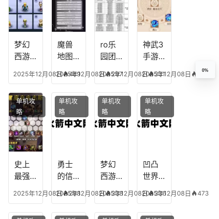
最强
最强
剧情
城剑
的主
文本
神用
播
什么
装备
梦幻
魔兽
ro乐
神武3
西游
地图
园团
手游
生肖
乔的
装备
龙宫
0%
2025年12月08日
2025年12月08日
489
2025年12月08日
297
2025年12月08日
331
346
下
任务
附
辅助
凡，
攻
魔，
技能
单机攻
单机攻
单机攻
单机攻
梦幻
略，
乐园
加
略
略
略
略
十二
魔兽
团装
点，
生肖
世界
备任
神武
乔拉
务
手游
克
辅助
龙宫
史上
勇士
梦幻
凹凸
怎么
最强
的信
西游
世界
玩
的法
仰宠
手游
手游
2025年12月08日
2025年12月08日
298
2025年12月08日
338
2025年12月08日
336
473
师阵
物技
炼丹
全部
容搭
能，
炉攻
阵容