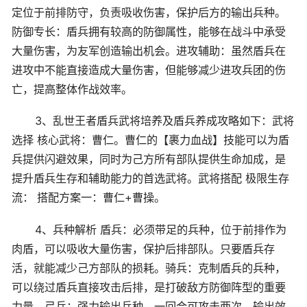
定位于前排防守，负责吸收伤害，保护后方的输出兵种。
防御专长：盾兵拥有较高的防御属性，能够在战斗中承受
大量伤害，为友军创造输出机会。进攻辅助：虽然盾兵在
进攻中不能直接造成大量伤害，但能够减少进攻兵团的伤
亡，提高整体作战效率。
3、乱世王者盾兵武将培养及盾兵养成攻略如下：武将
选择 核心武将：曹仁。曹仁的【裹力血战】技能可以为盾
兵提供闪避效果，同时为己方所有部队提供生命加成，是
提升盾兵生存和辅助能力的首选武将。武将搭配 极限生存
流： 搭配方案一：曹仁+曹操。
4、兵种解析 盾兵：必须带足的兵种，位于前排作为
肉盾，可以吸收大量伤害，保护后排部队。只要盾兵存
活，就能减少己方部队的损耗。骑兵：克制盾兵的兵种，
可以绕过盾兵直接攻击后排，是打破敌方防御阵型的重要
力量。弓兵：强力输出兵种，一回合可攻击两次，输出效