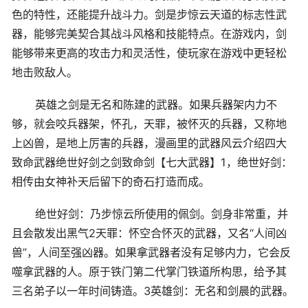
色的特性，还能提升战斗力。剑是步惊云天道的标志性武
器，能够完美契合其战斗风格和技能特点。在游戏内，剑
能够带来更高的攻击力和灵活性，使玩家在游戏中更轻松
地击败敌人。
英雄之剑是无名和陈建的武器。如果兵器架内力不
够，就会咬兵器架，怀孔，天罪，被怀灭的兵器，又称地
上凶兽，是地上厉害的兵器，漫画里的武器风云介绍四大
致命武器绝世好剑之剑致命剑【七大武器】1，绝世好剑：
相传由女神补天后留下的奇石打造而成。
绝世好剑：乃步惊云所使用的佩剑。剑身非常重，并
且会散发出黑气2天罪：怀空合怀灭的武器，又名“人间凶
兽”，人间至强凶器。如果拿武器者没有足够内力，它会反
噬拿武器的人。原于铁门第二代掌门铁道所构思，给予其
三名弟子以一年时间铸造。3英雄剑：无名和剑晨的武器。