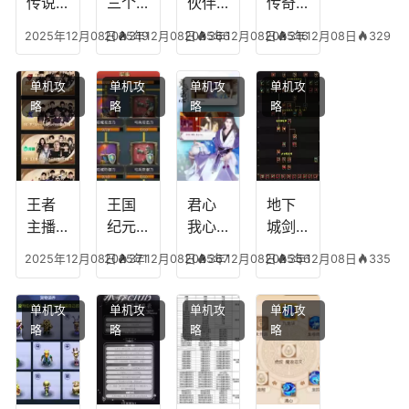
传说
三个
伙伴
传奇
人物
技能
有失
英雄
2025年12月08日
2025年12月08日
319
2025年12月08日
366
2025年12月08日
316
329
技
加
心符
平民
能，
点，
技
搭配
单机攻
单机攻
单机攻
单机攻
游龙
王者
能，
阵
略
略
略
略
传说
技能
失心
容，
多少
可以
符命
复古
级能
放三
中后
传奇
挖矿
个是
附加
英雄
什么
五雷
版哪
王者
王国
君心
地下
模式
个组
主播
纪元
我心
城剑
合适
最强
阵容
不回
神技
2025年12月08日
2025年12月08日
371
2025年12月08日
367
2025年12月08日
356
335
合平
阵容
搭
宫攻
能加
民
搭
配，
略，
点
单机攻
单机攻
单机攻
单机攻
配，
王国
君心
图，
略
略
略
略
王者
纪元
我心
地下
最强
最强
剧情
城剑
的主
文本
神用
播
什么