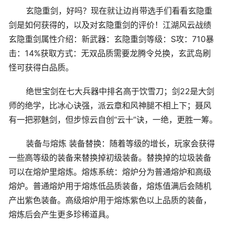
玄隐重剑，好吗？现在就让边肖带选手们看看玄隐重
剑是如何获得的，以及对玄隐重剑的评价！江湖风云战绩
玄隐重剑属性介绍：新武器：玄隐重剑等级：S攻：710暴
击：14%获取方式：无双品质需要龙腾令兑换，玄武岛刷
怪可获得白品质。
绝世宝剑在七大兵器中排名高于饮雪刀；剑22是大剑
师的绝学，比冰心诀强，派云章和风神腿不相上下；聂风
有一把邪魅剑，但步惊云自创“云十”诀，一绝，更胜一筹。
装备与熔炼 装备替换：随着等级的增长，玩家会获得
一些高等级的装备来替换掉初级装备。替换掉的垃圾装备
可以在熔炉里熔炼。熔炼系统：熔炉分为普通熔炉和高级
熔炉。普通熔炉用于熔炼低品质装备，熔炼值满后会随机
产出紫色装备。高级熔炉用于熔炼紫色以上品质的装备，
熔炼后会产生更多珍稀道具。