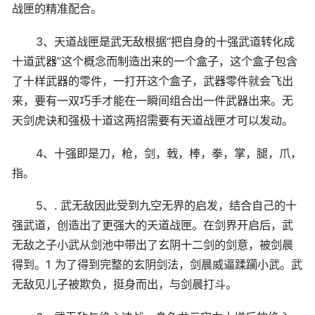
战匣的精准配合。
3、天道战匣是武无敌根据“把自身的十强武道转化成
十道武器”这个概念而制造出来的一个盒子，这个盒子包含
了十样武器的零件，一打开这个盒子，武器零件就会飞出
来，要有一双巧手才能在一瞬间组合出一件武器出来。无
天剑虎诀和强极十道这两招需要有天道战匣才可以发动。
4、十强即是刀，枪，剑，戟，棒，拳，掌，腿，爪，
指。
5、. 武无敌因此受到九空无界的启发，结合自己的十
强武道，创造出了更强大的天道战匣。在剑界开启后，武
无敌之子小武从剑池中带出了玄阴十二剑的剑意，被剑晨
得到。1 为了得到完整的玄阴剑法，剑晨威逼蹂躏小武。武
无敌见儿子被欺负，挺身而出，与剑晨打斗。