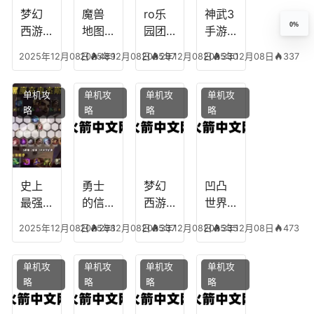
装备
梦幻
魔兽
ro乐
神武3
0%
西游
地图
园团
手游
生肖
乔的
装备
龙宫
2025年12月08日
2025年12月08日
489
2025年12月08日
297
2025年12月08日
330
337
下
任务
附
辅助
凡，
攻
魔，
技能
单机攻
单机攻
单机攻
单机攻
梦幻
略，
乐园
加
略
略
略
略
十二
魔兽
团装
点，
生肖
世界
备任
神武
乔拉
务
手游
克
辅助
龙宫
史上
勇士
梦幻
凹凸
怎么
最强
的信
西游
世界
玩
的法
仰宠
手游
手游
2025年12月08日
2025年12月08日
298
2025年12月08日
337
2025年12月08日
335
473
师阵
物技
炼丹
全部
容搭
能，
炉攻
阵容
单机攻
单机攻
单机攻
单机攻
配，
勇士
略，
搭
略
略
略
略
最强
的信
梦幻
配，
法师
仰宠
西游
凹凸