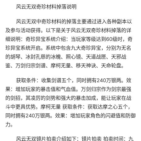
风云无双奇珍材料掉落说明
风云无双中奇珍材料的掉落主要通过进入各种副本以
及参与活动获得。以下是关于风云无双奇珍材料掉落的详
细说明：奇珍异宝系统介绍：当玩家等级达到60级时，奇
珍异宝系统开启。系统中包含九大奇珍异宝，分别为无名
的胡琴、冰封孔慈的冰魄、照心镜、天道战匣、天邪战
鉴、万剑归宗剑谱、摩柯无量、移天神诀、天命轮盘。
获取条件：收集剑谱五个，同时拥有240万银两。效
果：增加玩家的暴击值和气血值。万剑归宗作为剑宗最强
的剑招，其凌厉的剑势和强大的暴击加成，能让玩家在战
斗中更具优势。摩柯无量 获取条件：获取达摩之心五个，
同时拥有240万银两。效果：增加玩家角色的闪避值和防御
力。
风云无双镜片拍卖介绍如下：镜片拍卖 拍卖时间：九