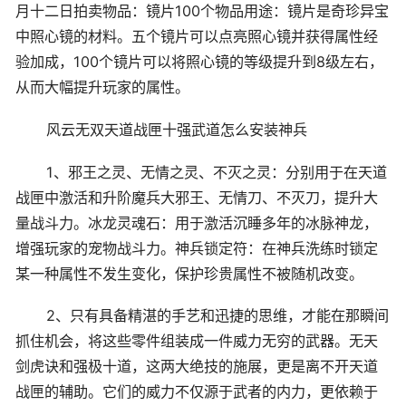
月十二日拍卖物品：镜片100个物品用途：镜片是奇珍异宝
中照心镜的材料。五个镜片可以点亮照心镜并获得属性经
验加成，100个镜片可以将照心镜的等级提升到8级左右，
从而大幅提升玩家的属性。
风云无双天道战匣十强武道怎么安装神兵
1、邪王之灵、无情之灵、不灭之灵：分别用于在天道
战匣中激活和升阶魔兵大邪王、无情刀、不灭刀，提升大
量战斗力。冰龙灵魂石：用于激活沉睡多年的冰脉神龙，
增强玩家的宠物战斗力。神兵锁定符：在神兵洗练时锁定
某一种属性不发生变化，保护珍贵属性不被随机改变。
2、只有具备精湛的手艺和迅捷的思维，才能在那瞬间
抓住机会，将这些零件组装成一件威力无穷的武器。无天
剑虎诀和强极十道，这两大绝技的施展，更是离不开天道
战匣的辅助。它们的威力不仅源于武者的内力，更依赖于