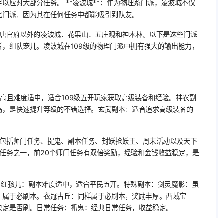
性足以应对大部分任务。 **凌波城**：作为物理系门派，凌波城不仅
此门派，因为其在任何任务中都能吸引到队友。
大唐官府以外的凌波城、花果山、五庄观和神木林。以下是这些门派
，组队宠儿。凌波城在109级的物理门派中拥有强大的输出能力，
高且难度适中，适合109级五开玩家获取高级装备和经验。神农副
高，是快速提升等级的不错选择。玄武副本：适合追求高级装备的
务包括师门任务、捉鬼、副本任务、封妖抢妖王、周末活动以及天下
的任务之一，前20个师门任务有双倍奖励，经验和金钱收益稳定，是
。红孩儿：副本难度适中，适合平民五开。特殊副本：剑灵魔影：虽
，属于必刷本。衣冠古丘：同样属于必刷本，奖励丰厚。西域宝
决定是否刷。日常任务：抓鬼：经典日常任务，收益稳定。