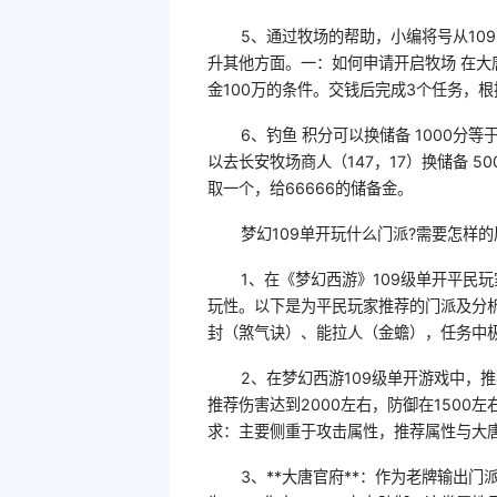
5、通过牧场的帮助，小编将号从109
升其他方面。一：如何申请开启牧场 在大
金100万的条件。交钱后完成3个任务，
6、钓鱼 积分可以换储备 1000分等
以去长安牧场商人（147，17）换储备 
取一个，给66666的储备金。
梦幻109单开玩什么门派?需要怎样的
1、在《梦幻西游》109级单开平民
玩性。以下是为平民玩家推荐的门派及分析
封（煞气诀）、能拉人（金蟾），任务中
2、在梦幻西游109级单开游戏中，
推荐伤害达到2000左右，防御在150
求：主要侧重于攻击属性，推荐属性与大
3、**大唐官府**：作为老牌输出