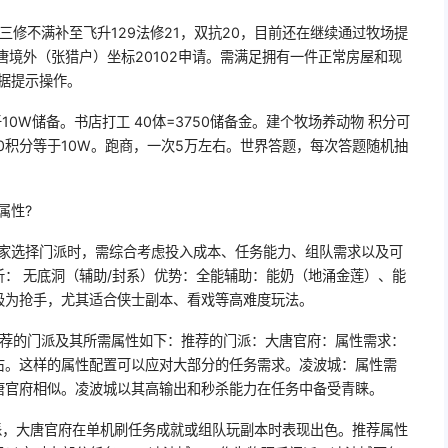
三修不满补至飞升129法修21，双抗20，目前还在继续通过牧场提
唐境外（张猎户）坐标20102申请。需满足拥有一件正常房屋和现
根据提示操作。
于10W储备。书店打工 40体=3750储备金。建个牧场养动物 积分可
500积分等于10W。跑商，一次5万左右。世界答题，每次答题随机抽
属性?
玩家选择门派时，需综合考虑投入成本、任务能力、组队需求以及可
： 无底洞（辅助/封系）优势：全能辅助：能奶（地涌金莲）、能
极为抢手，尤其适合侠士副本、看戏等高难度玩法。
推荐的门派及其所需属性如下：推荐的门派：大唐官府：属性需求：
0左右。这样的属性配置可以应对大部分的任务需求。凌波城：属性需
唐官府相似。凌波城以其高输出和秒杀能力在任务中备受青睐。
门派，大唐官府在单机刷任务成就或组队玩副本时表现出色。推荐属性