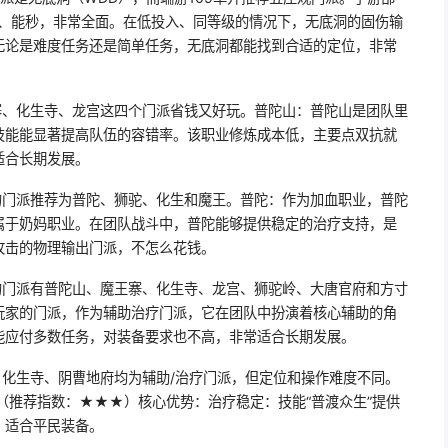
奶、能秒，非常全面。在低投入、同等级的情况下，无底洞的固伤输
无论是难度任务还是简单任务，无底洞都能找到合适的定位，非常
寨、化生寺、龙宫这四个门派省钱又好玩。普陀山：普陀山是团队里
技能能显著提高队伍的容错率。该职业修炼成本低，主要点双抗就
适合长期发展。
的门派推荐为普陀、狮驼、化生和魔王。普陀：作为加血职业，普陀
属于奶妈职业。在团队战斗中，普陀能够提供稳定的治疗支持，是
攻击的物理输出门派，不怎么花钱。
的门派有普陀山、魔王寨、化生寺、龙宫、狮驼岭、大唐官府和方寸
玩家的门派，作为辅助治疗门派，它在团队中扮演着核心辅助的角
能应付多数任务，对装备要求也不高，非常适合长期发展。
、化生寺、阴曹地府均为辅助/治疗门派，但定位和操作难度不同。
（推荐指数：★★★）核心优势：治疗稳定：技能“普渡众生”提供
，适合平民装备。