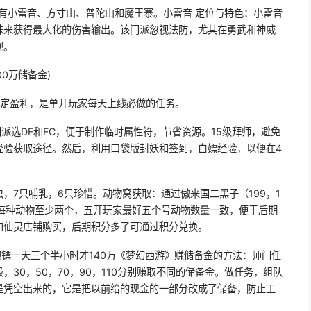
有小雷音、方寸山、普陀山和魔王寨。小雷音 定位与特色：小雷音
珠来获得最大化的伤害输出。该门派忽视法防，尤其在勇武和神威
观。
00万储备金)
稳定盈利，是单开玩家每天上线必做的任务。
派选DF和FC，便于制作临时属性符，节省资源。15级拜师，避免
经验获取途径。然后，利用口袋版封妖和签到，白嫖经验，以便在4
虫，7只哺乳，6只珍惜。动物窝获取：通过傲来国二黑子（199，1
议每种动物至少两个，五开玩家最好五个号动物数量一致，便于后期
和仙灵店铺购买，后期积分多了可通过积分兑换。
镖一天三个半小时才140万《梦幻西游》赚储备金的方法：师门任
30，50，70，90，110分别赚取不同的储备金。做任务，组队
是凭空出来的，它是把以前给的现金的一部分改成了储备，防止工