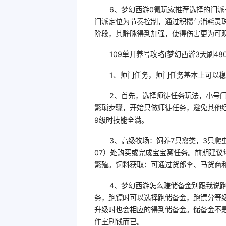
6、梦幻西游0氪玩家推荐选择的门派
门派定位为节奏控制，通过积攒与消耗灵
阶段，其静脉得到加强，使得伤害更为可
109单开养号攻略(梦幻西游3天刷48
1、师门任务，师门任务基本上可以
2、首先，选择师徒任务玩法，小号门
繁琐步骤，开始只做师徒任务，避免其他
9级时技能全满。
3、高级牧场：饲养7只禽类，3只爬
07）处购买或完成宝宝窝任务。前期建
繁殖。饲料获取：可通过货郎李、马货商
4、梦幻西游怎么赚储备金别跟我说跑
务，跑镖时可以选择跑储备金，跑镖分等级，
升级时也会相应的得到储备金。储备金不
作室刷钱而已。