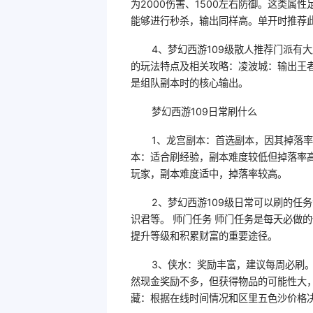
为2000伤害、1500左右防御。这类属
能够进行秒杀，输出同样高。单开时推荐
4、梦幻西游109级散人推荐门派有
的玩法特点及相关攻略：凌波城：输出王者
是组队副本时的核心输出。
梦幻西游109日常刷什么
1、龙宫副本：首选副本，因其掉落率
本：适合刷经验，副本难度较低但掉落率
玩家，副本难度适中，掉落率较高。
2、梦幻西游109级日常可以刷的任
识君等。 师门任务 师门任务是每天必做
提升等级和积累财富的重要途径。
3、侠水：奖励丰富，建议每周必刷
然现金奖励不多，但获得物品的可能性大
藏：根据在线时间情况和区里五色沙价格