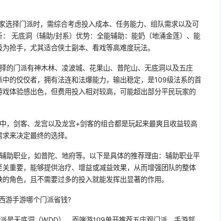
玩家选择门派时，需综合考虑投入成本、任务能力、组队需求以及可
： 无底洞（辅助/封系）优势：全能辅助：能奶（地涌金莲）、能
极为抢手，尤其适合侠士副本、看戏等高难度玩法。
选择的门派有神木林、凌波城、花果山、普陀山、无底洞以及五庄
中的佼佼者，拥有法连和法爆能力，输出稳定，是109级法系的首
游戏体验感出色，但费用投入相对较高，可能超出部分平民玩家的
戏中，剑客、龙宫以及龙宫+剑客的组合都是玩起来最爽且收益较高
需求来决定最终的选择。
玩辅助职业，如普陀、地府等。以下是具体的推荐理由：辅助职业平
至关重要，能够提供治疗、增益或减益效果，从而增强团队的整体
缺的角色，且不需要过多的投入就能发挥出显著的作用。
西游手游哪个门派省钱?
派是无底洞（WDD），而端游109单开推荐五庄观门派。手游部