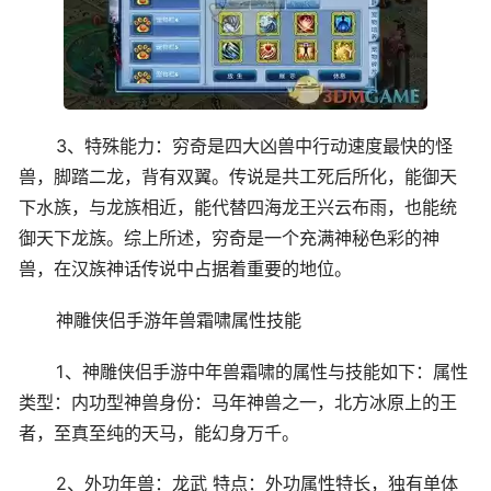
3、特殊能力：穷奇是四大凶兽中行动速度最快的怪
兽，脚踏二龙，背有双翼。传说是共工死后所化，能御天
下水族，与龙族相近，能代替四海龙王兴云布雨，也能统
御天下龙族。综上所述，穷奇是一个充满神秘色彩的神
兽，在汉族神话传说中占据着重要的地位。
神雕侠侣手游年兽霜啸属性技能
1、神雕侠侣手游中年兽霜啸的属性与技能如下：属性
类型：内功型神兽身份：马年神兽之一，北方冰原上的王
者，至真至纯的天马，能幻身万千。
2、外功年兽：龙武 特点：外功属性特长，独有单体