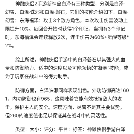
神雕侠侣2手游新神兽白泽有三种类型，分别是白泽·
幻雪、白泽·诛邪和白泽·磐石，它们的技能介绍如下：白泽·
幻雪：东海福泽：攻击3个敌方角色，本次攻击伤害波动上
限提升10%。每回合开始时获得1个印记，当拥有3个印记
时，东海福泽会连续释放2次，连击伤害为60%+觉醒等级*
2%。
综上所述，神雕侠侣手游中的白泽磐石以其强大的血
量和防御能力、适中的速度以及可能领悟的“凝寒”技能，成
为了玩家在战斗中的得力助手。
防御方面，白泽诛邪同样表现出色。外功防御高达160
1，内功防御也有965，这意味着它能有效抵挡敌人的攻
击，保护主人的安全。速度方面，尽管不是其主要优势，
但260的速度值也足以保证其在战斗中的灵活性。
类型：大小：评分：平台：标签：神雕侠侣手游白泽