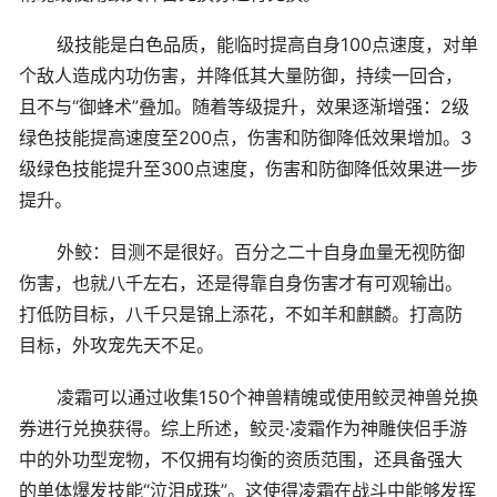
级技能是白色品质，能临时提高自身100点速度，对单
个敌人造成内功伤害，并降低其大量防御，持续一回合，
且不与“御蜂术”叠加。随着等级提升，效果逐渐增强：2级
绿色技能提高速度至200点，伤害和防御降低效果增加。3
级绿色技能提升至300点速度，伤害和防御降低效果进一步
提升。
外鲛：目测不是很好。百分之二十自身血量无视防御
伤害，也就八千左右，还是得靠自身伤害才有可观输出。
打低防目标，八千只是锦上添花，不如羊和麒麟。打高防
目标，外攻宠先天不足。
凌霜可以通过收集150个神兽精魄或使用鲛灵神兽兑换
券进行兑换获得。综上所述，鲛灵·凌霜作为神雕侠侣手游
中的外功型宠物，不仅拥有均衡的资质范围，还具备强大
的单体爆发技能“泣泪成珠”。这使得凌霜在战斗中能够发挥