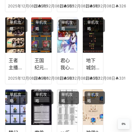
人物
技能
有失
英雄
2025年12月08日
2025年12月08日
315
2025年12月08日
355
2025年12月08日
313
326
技
加
心符
平民
能，
点，
技
搭配
单机攻
单机攻
单机攻
单机攻
游龙
王者
能，
阵
略
略
略
略
传说
技能
失心
容，
多少
可以
符命
复古
级能
放三
中后
传奇
挖矿
个是
附加
英雄
什么
五雷
版哪
王者
王国
君心
地下
模式
个组
主播
纪元
我心
城剑
合适
最强
阵容
不回
神技
2025年12月08日
2025年12月08日
366
2025年12月08日
363
2025年12月08日
352
331
合平
阵容
搭
宫攻
能加
民
搭
配，
略，
点
单机攻
单机攻
单机攻
单机攻
配，
王国
君心
图，
略
略
略
略
王者
纪元
我心
地下
最强
最强
剧情
城剑
的主
文本
神用
播
什么
0%
装备