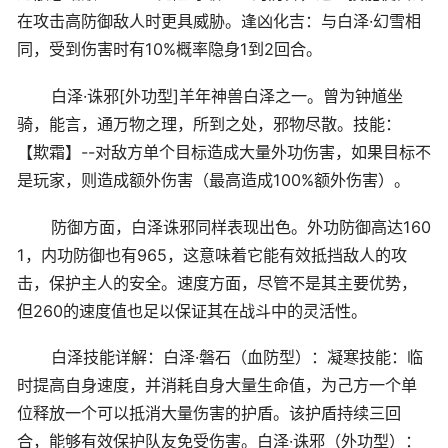
在攻击高防御敌人时更具威胁。逢凶化吉：与白泽·幻雪相
同，受到伤害时有10%概率隐身1到2回合。
白泽·诛邪[外功型]羊年神兽白泽之一。曾为钟馗坐
骑，能言，通万物之理，所到之处，邪物尽散。技能：
【欺霜】--对敌方单个目标造成大量外功伤害，如果目标不
是玩家，则造成额外伤害（最高造成100%额外伤害）。
防御方面，白泽诛邪同样表现出色。外功防御高达160
1，内功防御也有965，这意味着它能有效抵挡敌人的攻
击，保护主人的安全。速度方面，尽管不是其主要优势，
但260的速度值也足以保证其在战斗中的灵活性。
白泽技能详解：白泽·磐石（血防型）：凝寒技能：临
时提高自身速度，并消耗自身大量生命值，为己方一个单
位释放一个可以抵消大量伤害的护盾。该护盾持续三回
合，能够有效保护队友免受伤害。白泽·诛邪（外功型）：