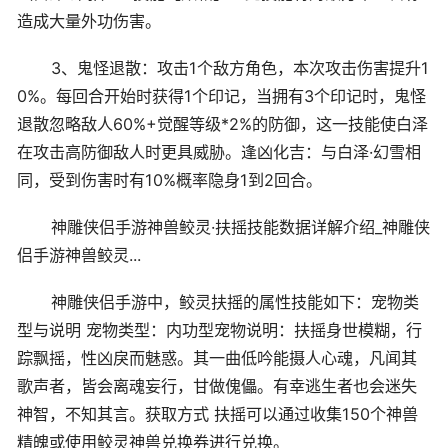
造成大量外功伤害。
3、鬼怪退散：攻击1个敌方角色，本次攻击伤害提升1
0%。每回合开始时获得1个印记，当拥有3个印记时，鬼怪
退散忽略敌人60%+觉醒等级*2%的防御，这一技能使白泽
在攻击高防御敌人时更具威胁。逢凶化吉：与白泽·幻雪相
同，受到伤害时有10%概率隐身1到2回合。
神雕侠侣手游神兽鲛灵·扶摇技能数据详解介绍_神雕侠
侣手游神兽鲛灵...
神雕侠侣手游中，鲛灵扶摇的属性技能如下：宠物类
型与说明 宠物类型：内功型宠物说明：扶摇身世模糊，行
踪飘摇，性凶戾而魅惑。其一曲低吟能摄人心魂，凡闻其
歌声者，皆会离魂妄行，甘做傀儡。有幸逃生者也会迷失
神智，不知其言。获取方式 扶摇可以通过收集150个神兽
精魄或使用鲛灵神兽兑换券进行兑换。