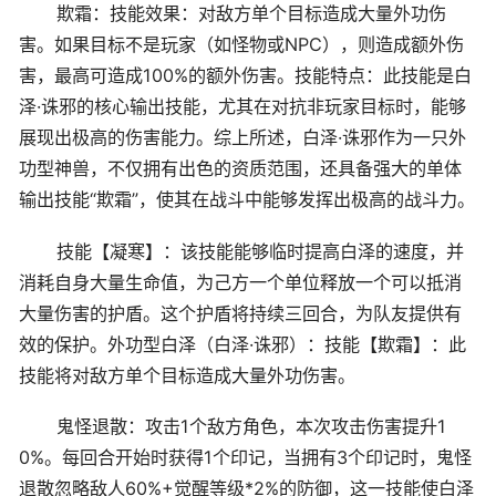
欺霜：技能效果：对敌方单个目标造成大量外功伤
害。如果目标不是玩家（如怪物或NPC），则造成额外伤
害，最高可造成100%的额外伤害。技能特点：此技能是白
泽·诛邪的核心输出技能，尤其在对抗非玩家目标时，能够
展现出极高的伤害能力。综上所述，白泽·诛邪作为一只外
功型神兽，不仅拥有出色的资质范围，还具备强大的单体
输出技能“欺霜”，使其在战斗中能够发挥出极高的战斗力。
技能【凝寒】：该技能能够临时提高白泽的速度，并
消耗自身大量生命值，为己方一个单位释放一个可以抵消
大量伤害的护盾。这个护盾将持续三回合，为队友提供有
效的保护。外功型白泽（白泽·诛邪）：技能【欺霜】：此
技能将对敌方单个目标造成大量外功伤害。
鬼怪退散：攻击1个敌方角色，本次攻击伤害提升1
0%。每回合开始时获得1个印记，当拥有3个印记时，鬼怪
退散忽略敌人60%+觉醒等级*2%的防御，这一技能使白泽