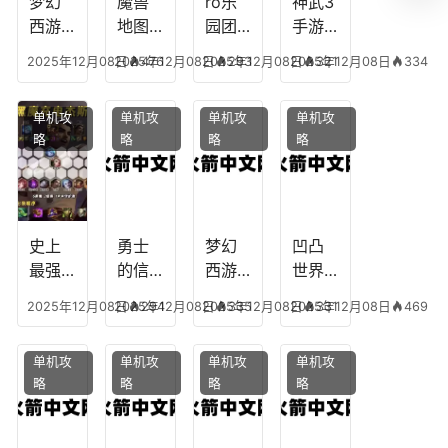
梦幻
魔兽
ro乐
神武3
西游
地图
园团
手游
生肖
乔的
装备
龙宫
2025年12月08日
2025年12月08日
476
2025年12月08日
293
2025年12月08日
321
334
下
任务
附
辅助
凡，
攻
魔，
技能
单机攻
单机攻
单机攻
单机攻
梦幻
略，
乐园
加
略
略
略
略
十二
魔兽
团装
点，
生肖
世界
备任
神武
乔拉
务
手游
克
辅助
龙宫
史上
勇士
梦幻
凹凸
怎么
最强
的信
西游
世界
玩
的法
仰宠
手游
手游
2025年12月08日
2025年12月08日
294
2025年12月08日
335
2025年12月08日
331
469
师阵
物技
炼丹
全部
容搭
能，
炉攻
阵容
单机攻
单机攻
单机攻
单机攻
配，
勇士
略，
搭
略
略
略
略
最强
的信
梦幻
配，
法师
仰宠
西游
凹凸
出装
物装
手游
世界