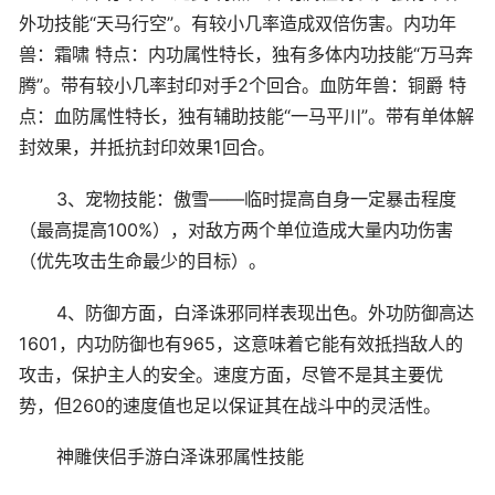
外功技能“天马行空”。有较小几率造成双倍伤害。内功年
兽：霜啸 特点：内功属性特长，独有多体内功技能“万马奔
腾”。带有较小几率封印对手2个回合。血防年兽：铜爵 特
点：血防属性特长，独有辅助技能“一马平川”。带有单体解
封效果，并抵抗封印效果1回合。
3、宠物技能：傲雪——临时提高自身一定暴击程度
（最高提高100%），对敌方两个单位造成大量内功伤害
（优先攻击生命最少的目标）。
4、防御方面，白泽诛邪同样表现出色。外功防御高达
1601，内功防御也有965，这意味着它能有效抵挡敌人的
攻击，保护主人的安全。速度方面，尽管不是其主要优
势，但260的速度值也足以保证其在战斗中的灵活性。
神雕侠侣手游白泽诛邪属性技能