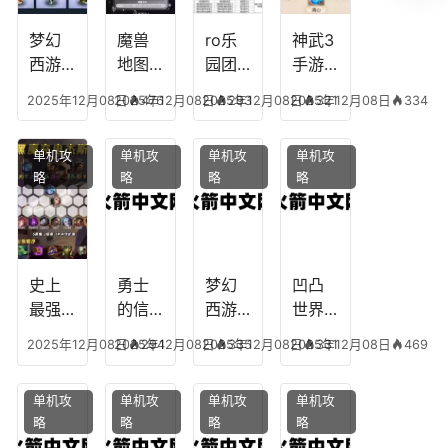
播
什么
装备
梦幻
魔兽
ro乐
神武3
西游
地图
园团
手游
生肖
乔的
装备
龙宫
2025年12月08日
2025年12月08日
476
2025年12月08日
293
2025年12月08日
321
334
下
任务
附
辅助
凡，
攻
魔，
技能
单机攻
单机攻
单机攻
单机攻
梦幻
略，
乐园
加
略
略
略
略
十二
魔兽
团装
点，
生肖
世界
备任
神武
乔拉
务
手游
克
辅助
龙宫
史上
勇士
梦幻
凹凸
怎么
最强
的信
西游
世界
玩
的法
仰宠
手游
手游
2025年12月08日
2025年12月08日
294
2025年12月08日
335
2025年12月08日
331
469
师阵
物技
炼丹
全部
容搭
能，
炉攻
阵容
单机攻
单机攻
单机攻
单机攻
配，
勇士
略，
搭
略
略
略
略
最强
的信
梦幻
配，