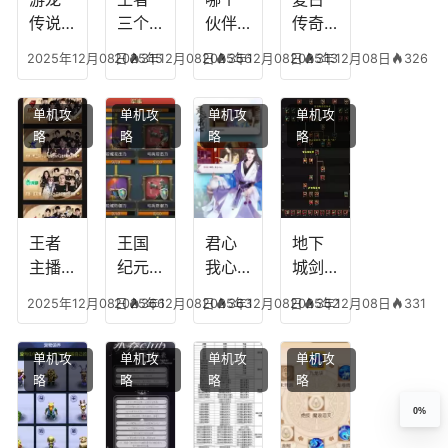
传说
三个
伙伴
传奇
人物
技能
有失
英雄
2025年12月08日
2025年12月08日
315
2025年12月08日
356
2025年12月08日
313
326
技
加
心符
平民
能，
点，
技
搭配
单机攻
单机攻
单机攻
单机攻
游龙
王者
能，
阵
略
略
略
略
传说
技能
失心
容，
多少
可以
符命
复古
级能
放三
中后
传奇
挖矿
个是
附加
英雄
什么
五雷
版哪
王者
王国
君心
地下
模式
个组
主播
纪元
我心
城剑
合适
最强
阵容
不回
神技
2025年12月08日
2025年12月08日
366
2025年12月08日
363
2025年12月08日
352
331
合平
阵容
搭
宫攻
能加
民
搭
配，
略，
点
单机攻
单机攻
单机攻
单机攻
配，
王国
君心
图，
略
略
略
略
王者
纪元
我心
地下
最强
最强
剧情
城剑
0%
的主
文本
神用