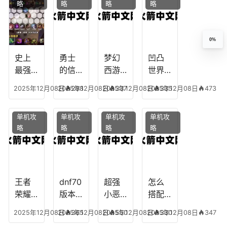
略
略
略
略
十二
魔兽
团装
点，
生肖
世界
备任
神武
乔拉
务
手游
0%
克
辅助
龙宫
史上
勇士
梦幻
凹凸
怎么
最强
的信
西游
世界
玩
的法
仰宠
手游
手游
2025年12月08日
2025年12月08日
298
2025年12月08日
337
2025年12月08日
335
473
师阵
物技
炼丹
全部
容搭
能，
炉攻
阵容
单机攻
单机攻
单机攻
单机攻
配，
勇士
略，
搭
略
略
略
略
最强
的信
梦幻
配，
法师
仰宠
西游
凹凸
出装
物装
手游
世界
备哪
炼丹
手游
个好
炉攻
阵容
王者
dnf70
超强
怎么
略图
搭配
荣耀S
版本
小恶
搭配
破茧
8阿柯
女弹
魔阵
学术
2025年12月08日
2025年12月08日
365
2025年12月08日
550
2025年12月08日
330
347
攻
药装
容搭
专家