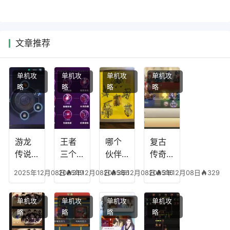
文章推荐
单机攻
单机攻
单机攻
单机攻
略
略
略
略
游龙
王者
哪个
复古
传说
三个
伙伴
传奇
人物
技能
有失
英雄
2025年12月08日
2025年12月08日
319
2025年12月08日
366
2025年12月08日
316
329
技
加
心符
平民
能，
点，
技
搭配
单机攻
单机攻
单机攻
单机攻
游龙
王者
能，
阵
略
略
略
略
传说
技能
失心
容，
多少
可以
符命
复古