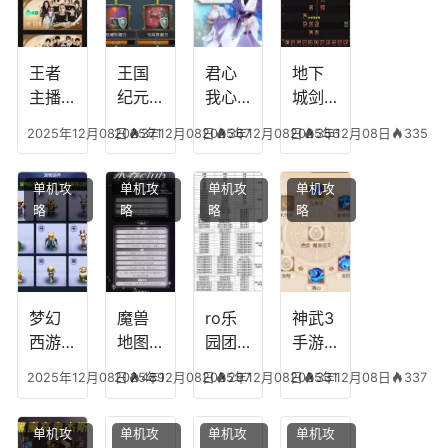
级能
放三
中后
传奇
挖矿
个是
附加
英雄
什么
五雷
版哪
王者
王国
君心
地下
模式
个组
主播
纪元
我心
城剑
合适
最强
阵容
不回
神技
2025年12月08日
2025年12月08日
371
2025年12月08日
367
2025年12月08日
356
335
合平
阵容
搭
宫攻
能加
民
搭
配，
略，
点
单机攻
单机攻
单机攻
单机攻
配，
王国
君心
图，
略
略
略
略
王者
纪元
我心
地下
最强
最强
剧情
城剑
的主
文本
神用
播
什么
装备
梦幻
魔兽
ro乐
神武3
西游
地图
园团
手游
生肖
乔的
装备
龙宫
2025年12月08日
2025年12月08日
489
2025年12月08日
297
2025年12月08日
331
337
下
任务
附
辅助
凡，
攻
魔，
技能
单机攻
单机攻
单机攻
单机攻
梦幻
略，
乐园
加