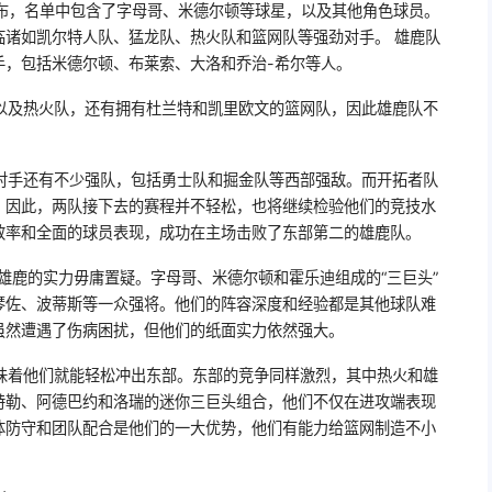
公布，名单中包含了字母哥、米德尔顿等球星，以及其他角色球员。
临诸如凯尔特人队、猛龙队、热火队和篮网队等强劲对手。 雄鹿队
手，包括米德尔顿、布莱索、大洛和乔治-希尔等人。
以及热火队，还有拥有杜兰特和凯里欧文的篮网队，因此雄鹿队不
对手还有不少强队，包括勇士队和掘金队等西部强敌。而开拓者队
。因此，两队接下去的赛程并不轻松，也将继续检验他们的竞技水
效率和全面的球员表现，成功在主场击败了东部第二的雄鹿队。
雄鹿的实力毋庸置疑。字母哥、米德尔顿和霍乐迪组成的“三巨头”
琴佐、波蒂斯等一众强将。他们的阵容深度和经验都是其他球队难
虽然遭遇了伤病困扰，但他们的纸面实力依然强大。
味着他们就能轻松冲出东部。东部的竞争同样激烈，其中热火和雄
特勒、阿德巴约和洛瑞的迷你三巨头组合，他们不仅在进攻端表现
体防守和团队配合是他们的一大优势，他们有能力给篮网制造不小