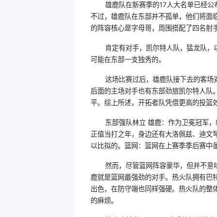
雄鹿队在新赛季的17人大名单已经
不过，雄鹿队在东部并不孤单，他们将面
的阵容核心是字母哥，周围搭配了四名射
肯定有对手，凯尔特人队，猛龙队，
可能在东部一支独秀的。
这场比赛过后，雄鹿队接下去的客场
后面的主场对手也有东部劲旅凯尔特人队
平。综上所述，开拓者队凭借更高的投篮
东部强队林立 雄鹿：作为卫冕冠军，
正值当打之年，身边还有大洛佩兹、迪文
以比拟的。篮网：篮网在上赛季季后赛中
然而，尽管篮网阵容豪华，但并不意
鹿就是篮网最强劲的对手。热火队拥有巴
出色，在防守端也同样强硬。热火队的整
的麻烦。