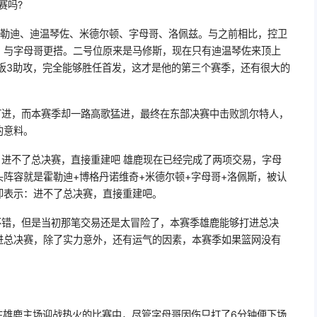
赛吗?
霍勒迪、迪温琴佐、米德尔顿、字母哥、洛佩兹。与之前相比，控卫
，与字母哥更搭。二号位原来是马修斯，现在只有迪温琴佐来顶上
板3助攻，完全能够胜任首发，这才是他的第三个赛季，还有很大的
打进，而本赛季却一路高歌猛进，最终在东部决赛中击败凯尔特人，
的意料。
：进不了总决赛，直接重建吧 雄鹿现在已经完成了两项交易，字母
阵容就是霍勒迪+博格丹诺维奇+米德尔顿+字母哥+洛佩斯，被认
却表示：进不了总决赛，直接重建吧。
不错，但是当初那笔交易还是太冒险了，本赛季雄鹿能够打进总决
进总决赛，除了实力意外，还有运气的因素，本赛季如果篮网没有
。
在雄鹿主场迎战热火的比赛中，尽管字母哥因伤只打了6分钟便下场