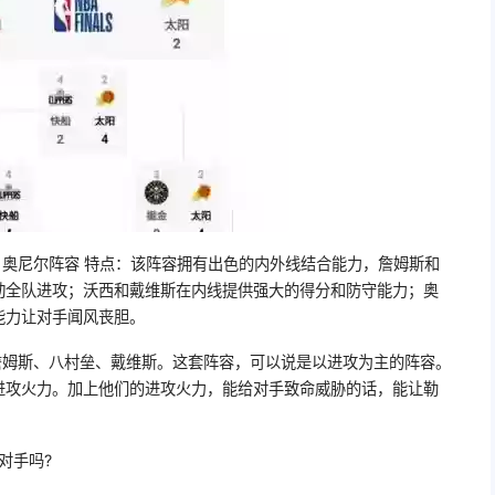
、奥尼尔阵容 特点：该阵容拥有出色的内外线结合能力，詹姆斯和
动全队进攻；沃西和戴维斯在内线提供强大的得分和防守能力；奥
能力让对手闻风丧胆。
詹姆斯、八村垒、戴维斯。这套阵容，可以说是以进攻为主的阵容。
进攻火力。加上他们的进攻火力，能给对手致命威胁的话，能让勒
对手吗?