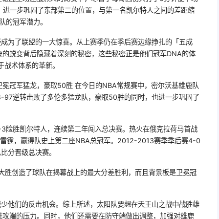
火，进一步巩固了东部第二的位置，与第一名凯尔特人之间的差距缩
队的冠军潜力。
疑成为了联盟的一大惊喜。从上赛季仍在季后赛边缘挣扎的「五成
鹿的蜕变背后隐藏着深刻的秘密，这些秘密正是他们冠军DNA的体
于战术体系的革新。
转卫冕冠军猛龙，豪取50胜 在今日的NBA常规赛中，密尔沃基雄鹿队
8-97逆转击败了多伦多猛龙队，豪取50胜的同时，也进一步巩固了
以4-3险胜凯尔特人，连续第二年闯入总决赛。热火在俄克拉荷马首战
霆，赢得队史上第二座NBA总冠军。2012-2013赛季季后赛4-0
总比分晋级总决赛。
的大胜创造了球队在揭幕战上的最大分差胜利，而且背景板是卫冕冠
减少他们的反击机会。综上所述，太阳队要想在天王山之战中战胜雄
进攻端的压力。同时，他们还需要在防守端做出调整，加强对雄鹿