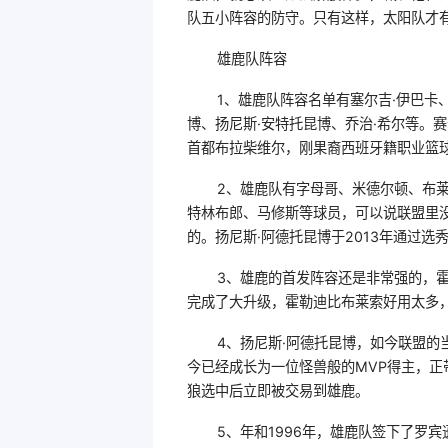
队五小阵容的防守。只有这样，太阳队才
雄鹿队阵容
1、雄鹿队阵容名单有塞尔吉·伊巴卡、
博、扬尼斯·安特托昆博、乔治·希尔等。赛尔吉
首都布拉柴维尔，刚果裔西班牙籍职业篮
2、雄鹿队有字母哥、米德尔顿、布
特林布郎、马修斯等球员，可以说联盟里
的。扬尼斯·阿德托昆博于2013年通过选
3、雄鹿的首发阵容还是非常强的，
完成了大升级，霍勒迪比布莱索好用太多
4、扬尼斯·阿德托昆博，如今联盟
今已经成长为一位怪兽般的MVP得主，正
狼选中后立即被交易到雄鹿。
5、年和1996年，雄鹿队签下了罗