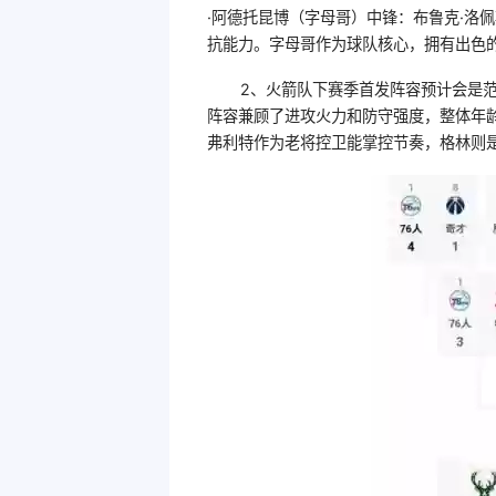
·阿德托昆博（字母哥）中锋：布鲁克·洛
抗能力。字母哥作为球队核心，拥有出色
2、火箭队下赛季首发阵容预计会是
阵容兼顾了进攻火力和防守强度，整体年
弗利特作为老将控卫能掌控节奏，格林则